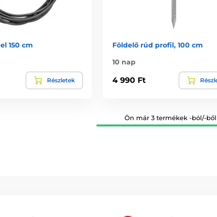
el 150 cm
Földelő rúd profil, 100 cm
10 nap
4 990 Ft
Részletek
Részl
Ön már 3 termékek -ból/-ből 