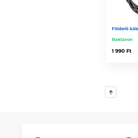
Földelő káb
Raktáron
1 990 Ft