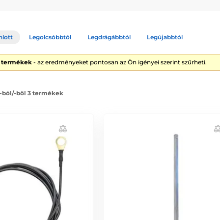
nlott
Legolcsóbbtól
Legdrágábbtól
Legújabbtól
3 termékek
- az eredményeket pontosan az Ön igényei szerint szűrheti.
 -ból/-ből 3 termékek