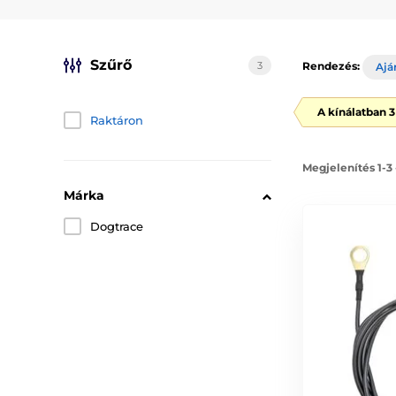
Szűrő
3
Rendezés:
Ajá
A kínálatban 
Raktáron
Megjelenítés 1-3
Márka
Dogtrace