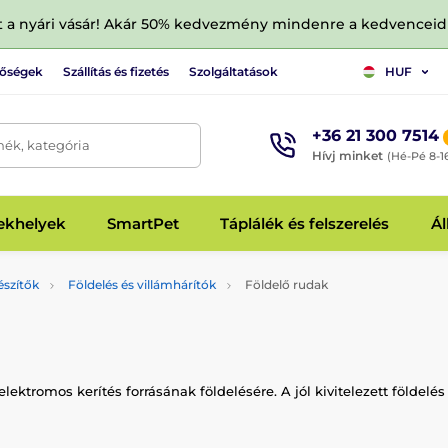
tt a nyári vásár! Akár 50% kedvezmény mindenre a kedvencei
tőségek
Szállítás és fizetés
Szolgáltatások
HUF
+36 21 300 7514
mék, kategória
Hívj minket
(Hé-Pé 8-1
fekhelyek
SmartPet
Táplálék és felszerelés
Ál
észítők
Földelés és villámhárítók
Földelő rudak
elektromos kerítés forrásának földelésére. A jól kivitelezett földe