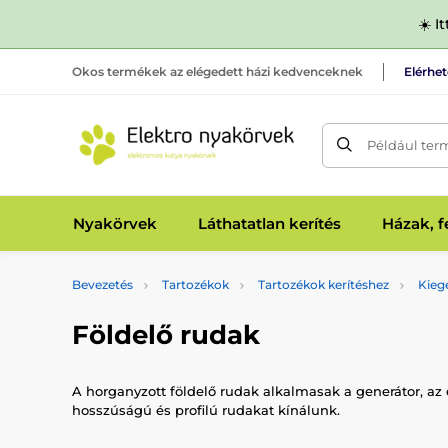
☀️ I
Okos termékek az elégedett házi kedvenceknek
Elérhe
Például ter
Nyakörvek
Láthatatlan kerítés
Házak, 
Bevezetés
Tartozékok
Tartozékok kerítéshez
Kieg
Földelő rudak
A horganyzott földelő rudak alkalmasak a generátor, az 
hosszúságú és profilú rudakat kínálunk.