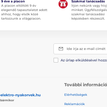
9 éve a piacon
Szakmai tanácsadás
A piacon eltöltött 9 év
Írjon nekünk vagy hív
elegendő tapasztalatot adott
minket. Ügyfélszolgál
ahhoz, hogy elsők közé
szakmai tanácsadási
tartozzunk a világpiacon.
képzésben részesült.
Ide írja az e-mail címét
Az űrlap elküldésével hozz
További informáci
elektro-nyakorvek.hu
Elérhetőségek
j
bármikor
Reklamációk