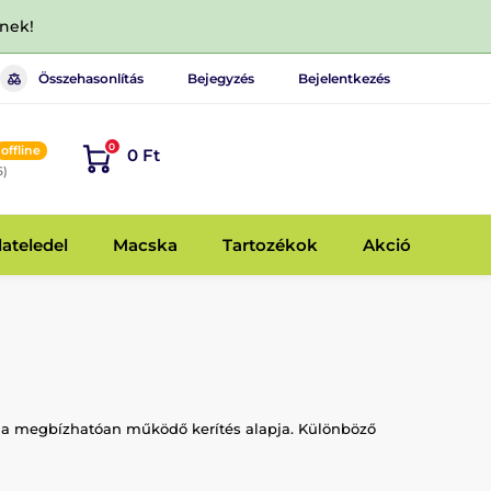
dnek!
Összehasonlítás
Bejegyzés
Bejelentkezés
0
offline
0 Ft
6)
lateledel
Macska
Tartozékok
Akció
lés a megbízhatóan működő kerítés alapja. Különböző