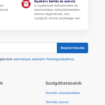
Nyakörv bérlés és szerviz
jon
A nyakörvek kölcsönzése és
atunk
szervizelése nélkülözhetetlen
eleme cégünknek. Azt
nyújtjuk, amire szüksége van.
Bejelentkezés
ájárulok
személyes adataim feldolgozásához
.
ók
Szolgáltatásaink
Termék visszaküldése
Termék szerviz