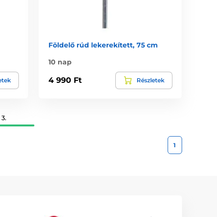
Földelő rúd lekerekített, 75 cm
10 nap
4 990 Ft
etek
Részletek
3.
1