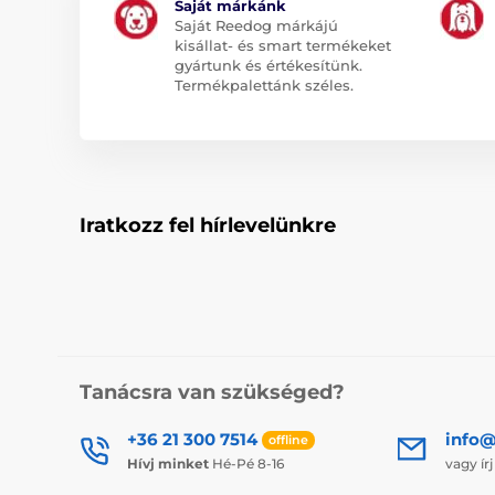
Saját márkánk
Saját Reedog márkájú
kisállat- és smart termékeket
gyártunk és értékesítünk.
Termékpalettánk széles.
Iratkozz fel hírlevelünkre
Tanácsra van szükséged?
+36 21 300 7514
info@
offline
Hívj minket
Hé-Pé 8-16
vagy ír