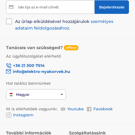
Ide írja az e-mail címét
Bejelentkezés
Az űrlap elküldésével hozzájárulok
személyes
adataim feldolgozásához
.
Tanácsra van szükséged?
offline
Az ügyfélszolgálat elérhető
+36 21 300 7514
info@elektro-nyakorvek.hu
Hol találsz bennünket
Magyar
Itt is elérhetőek vagyunk::
Youtube
Facebook
Instagram
További információk
Szolgáltatásaink