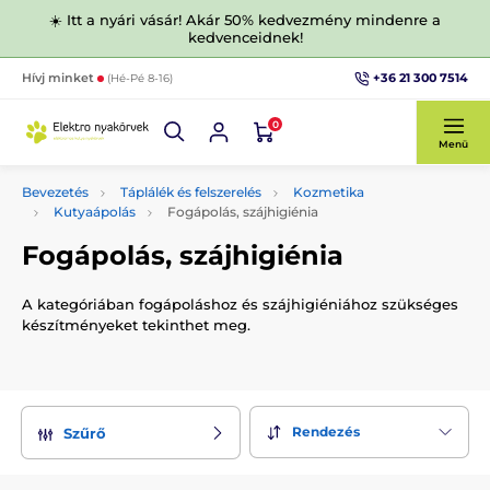
☀️ Itt a nyári vásár! Akár 50% kedvezmény mindenre a
kedvenceidnek!
+36 21 300 7514
Hívj minket
(Hé-Pé 8-16)
0
Menü
Bevezetés
Táplálék és felszerelés
Kozmetika
Kutyaápolás
Fogápolás, szájhigiénia
Fogápolás, szájhigiénia
A kategóriában fogápoláshoz és szájhigiéniához szükséges
készítményeket tekinthet meg.
Rendezés
Szűrő