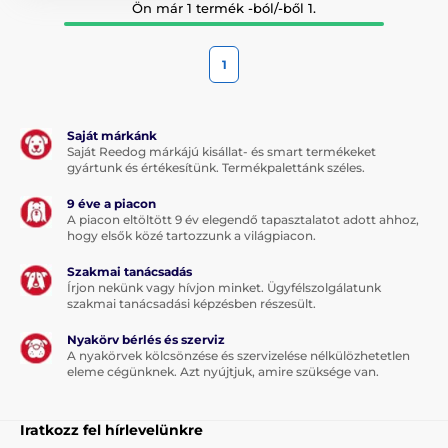
Ön már 1 termék -ból/-ből 1.
1
Saját márkánk
Saját Reedog márkájú kisállat- és smart termékeket
gyártunk és értékesítünk. Termékpalettánk széles.
9 éve a piacon
A piacon eltöltött 9 év elegendő tapasztalatot adott ahhoz,
hogy elsők közé tartozzunk a világpiacon.
Szakmai tanácsadás
Írjon nekünk vagy hívjon minket. Ügyfélszolgálatunk
szakmai tanácsadási képzésben részesült.
Nyakörv bérlés és szerviz
A nyakörvek kölcsönzése és szervizelése nélkülözhetetlen
eleme cégünknek. Azt nyújtjuk, amire szüksége van.
Iratkozz fel hírlevelünkre