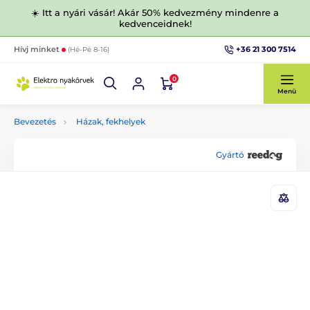
☀️ Itt a nyári vásár! Akár 50% kedvezmény mindenre a
kedvenceidnek!
+36 21 300 7514
Hívj minket
(Hé-Pé 8-16)
0
Menü
Bevezetés
Házak, fekhelyek
Gyártó