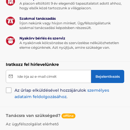
A piacon eltöltött 9 év elegendő tapasztalatot adott ahhoz,
A termék előnyei:
hogy elsők közé tartozzunk a világpiacon.
minőségi és tartós anyag
Szakmai tanácsadás
a legnagyobb kutyafajták számára is alkalmas
Írjon nekünk vagy hívjon minket. Ügyfélszolgálatunk
szakmai tanácsadási képzésben részesült.
magas és szigetelt matrac
Nyakörv bérlés és szerviz
egyedi design
A nyakörvek kölcsönzése és szervizelése nélkülözhetetlen
eleme cégünknek. Azt nyújtjuk, amire szüksége van.
mosható
Iratkozz fel hírlevelünkre
A termék hátrányai:
Ide írja az e-mail címét
Bejelentkezés
nincs
Az űrlap elküldésével hozzájárulok
személyes
adataim feldolgozásához
.
A csomag tartalma:
Reedog kutyafekhely
Tanácsra van szükséged?
offline
Az ügyfélszolgálat elérhető
Megjegyzés: A kép csak illusztráció.