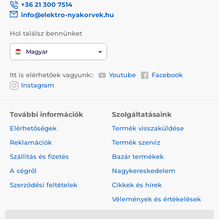
+36 21 300 7514
A műszaki specifikációk előzetes értesítés nélkül
info@elektro-nyakorvek.hu
változhatnak. A képek csak illusztrációk.
Hol találsz bennünket
Magyar
A termék a következő kategóriákba sorolt
Házak, fekhelyek
Fekhelyek
Itt is elérhetőek vagyunk::
Youtube
Facebook
Instagram
Kistestű kutyáknak
Közepes testű kutyáknak
További információk
Szolgáltatásaink
Nagytestű kutyáknak
Elérhetőségek
Termék visszaküldése
Reklamációk
Termék szerviz
Szállítás és fizetés
Bazár termékek
A cégről
Nagykereskedelem
Szerződési feltételek
Cikkek és hírek
Vélemények és értékelések