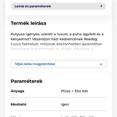
Leírás és paraméterek
Termék leírása
Kutyusa igényes, szereti a luxust, a puha ágyikót és a
kényelmet? Vásároljon házi kedvencének Reedog
Luxus fekhelyet, melynek köszönhetően garantáltan
kényelmes lesz pihenése és alvása. Alkalmas a
legnagyobb kutyafajták számára is. A fekhely felső
része Cordura anyagból készült, mely ellenáll a
karmolásnak és a szennyeződésnek. A fekhely alsó
Teljes leírás megjelenítése
része polipropilén és a töltet habszivacs.
Paraméterek
Anyaga
Plüss + Eko bőr
Mosható
igen