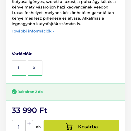
Kutyusa igényes, szereti a luxust, a puha ágyikót és a
kényelmet? Vásároljon házi kedvencének Reedog
Luxus fekhelyet, melynek köszönhetően garantáltan
kényelmes lesz pihenése és alvása. Alkalmas a
legnagyobb kutyafajták számára is.
További információk ›
Variációk:
L
XL
Raktáron 2 db
33 990 Ft
Kosárba
db