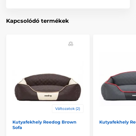
alapján választhatja ki. (*Kézzel varrott termékek, így a
méretek maximálisan 2 - 4 cm-el eltérhetnek.)
Kapcsolódó termékek
A termék előnyei:
minőségi és tartós anyag
minden kutyának megfelelő
magas oldalfal
luxus dizájn
Változatok (2)
mosható
Kutyafekhely Reedog Brown
Kutyafekhely Re
Sofa
A termék hátrányai: