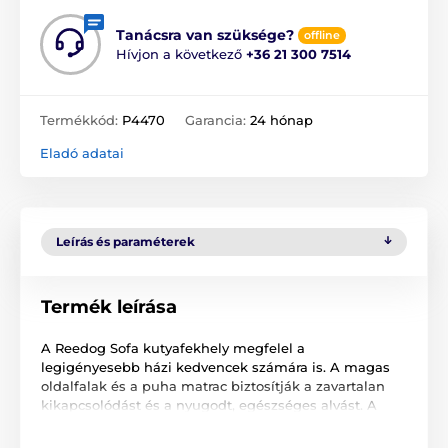
Tanácsra van szüksége?
offline
Hívjon a következő
+36 21 300 7514
Termékkód:
P4470
Garancia:
24 hónap
Eladó adatai
Leírás és paraméterek
Termék leírása
A Reedog Sofa kutyafekhely megfelel a
legigényesebb házi kedvencek számára is. A magas
oldalfalak és a puha matrac biztosítják a zavartalan
kikapcsolódást és a nyugodt, egészséges alvást. A
luxus kialakítás nem csak házi kedvencének, de
Önnek is tetszeni fog.