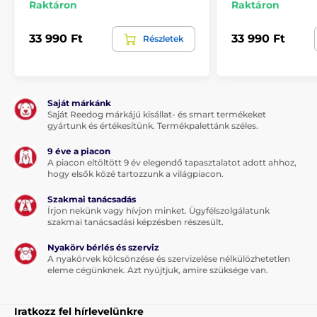
Raktáron
Raktáron
nincs
33 990 Ft
33 990 Ft
Részletek
A csomag tartalma:
Reedog kutyafekhely
Saját márkánk
Saját Reedog márkájú kisállat- és smart termékeket
gyártunk és értékesítünk. Termékpalettánk széles.
Megjegyzés: A kép csak illusztráció.
9 éve a piacon
A piacon eltöltött 9 év elegendő tapasztalatot adott ahhoz,
A műszaki specifikációk előzetes értesítés nélkül
hogy elsők közé tartozzunk a világpiacon.
változhatnak. A képek csak illusztrációk.
Szakmai tanácsadás
Írjon nekünk vagy hívjon minket. Ügyfélszolgálatunk
szakmai tanácsadási képzésben részesült.
A termék a következő kategóriákba sorolt
Nyakörv bérlés és szerviz
Házak, fekhelyek
Fekhelyek
A nyakörvek kölcsönzése és szervizelése nélkülözhetetlen
eleme cégünknek. Azt nyújtjuk, amire szüksége van.
Kistestű kutyáknak
Közepes testű kutyáknak
Iratkozz fel hírlevelünkre