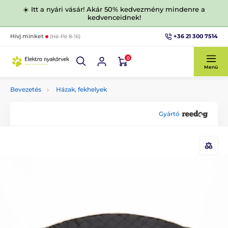
☀️ Itt a nyári vásár! Akár 50% kedvezmény mindenre a
kedvenceidnek!
+36 21 300 7514
Hívj minket
(Hé-Pé 8-16)
0
Menü
Bevezetés
Házak, fekhelyek
Gyártó