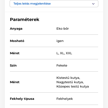
Teljes leírás megjelenítése
A fekhely anyaga - műbőr
Matrac - polipropilén szövet
Paraméterek
Töltet - habszivacs
Anyaga
Eko bőr
Mosható
igen
Méret
L
,
XL
,
XXL
Szín
Fekete
Kistestű kutya
,
Méret
Nagytestű kutya
,
Közepes testű kutya
Fekhely típusa
Fekhelyek
A termék számos színváltozatba és méretben
kapható. A megfelelő méretet az alábbi táblázat