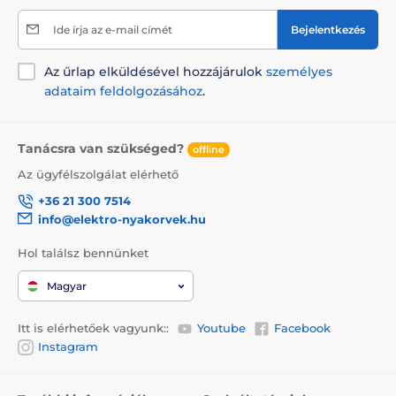
Nagytestű kutyáknak
Ide írja az e-mail címét
Bejelentkezés
Az űrlap elküldésével hozzájárulok
személyes
adataim feldolgozásához
.
Tanácsra van szükséged?
offline
Az ügyfélszolgálat elérhető
+36 21 300 7514
info@elektro-nyakorvek.hu
Hol találsz bennünket
Magyar
Itt is elérhetőek vagyunk::
Youtube
Facebook
Instagram