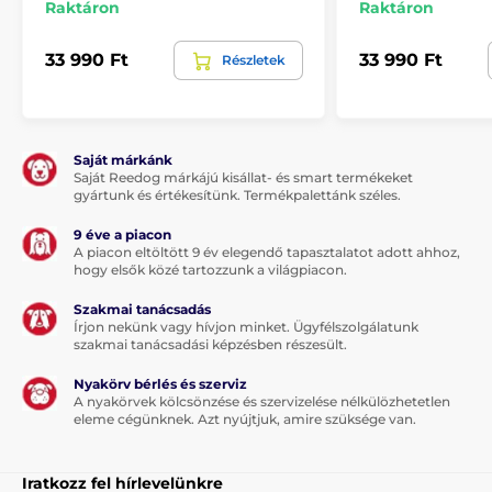
Raktáron
Raktáron
nincs
33 990 Ft
33 990 Ft
Részletek
A csomag tartalma:
Reedog kutyafekhely
Saját márkánk
Saját Reedog márkájú kisállat- és smart termékeket
gyártunk és értékesítünk. Termékpalettánk széles.
Megjegyzés: A kép csak illusztráció.
9 éve a piacon
A piacon eltöltött 9 év elegendő tapasztalatot adott ahhoz,
A műszaki specifikációk előzetes értesítés nélkül
hogy elsők közé tartozzunk a világpiacon.
változhatnak. A képek csak illusztrációk.
Szakmai tanácsadás
Írjon nekünk vagy hívjon minket. Ügyfélszolgálatunk
szakmai tanácsadási képzésben részesült.
A termék a következő kategóriákba sorolt
Nyakörv bérlés és szerviz
Házak, fekhelyek
Fekhelyek
A nyakörvek kölcsönzése és szervizelése nélkülözhetetlen
eleme cégünknek. Azt nyújtjuk, amire szüksége van.
Kistestű kutyáknak
Közepes testű kutyáknak
Iratkozz fel hírlevelünkre