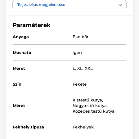
Teljes leírás megjelenítése
A fekhely anyaga - műbőr
Matrac - polipropilén szövet
Paraméterek
Töltet - habszivacs
Anyaga
Eko bőr
Mosható
igen
Méret
L
,
XL
,
XXL
Szín
Fekete
Kistestű kutya
,
Méret
Nagytestű kutya
,
Közepes testű kutya
Fekhely típusa
Fekhelyek
A termék számos színváltozatba és méretben
kapható. A megfelelő méretet az alábbi táblázat