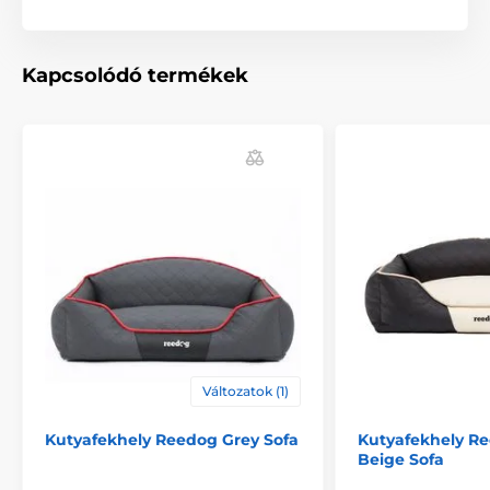
alapján választhatja ki. (*Kézzel varrott termékek, így a
méretek maximálisan 2 - 4 cm-el eltérhetnek.)
Kapcsolódó termékek
A termék előnyei:
minőségi és tartós anyag
minden kutyának megfelelő
magas oldalfal
luxus dizájn
Változatok (1)
mosható
Kutyafekhely Reedog Grey Sofa
Kutyafekhely Re
Beige Sofa
A termék hátrányai: