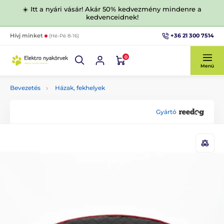
☀️ Itt a nyári vásár! Akár 50% kedvezmény mindenre a
kedvenceidnek!
+36 21 300 7514
Hívj minket
(Hé-Pé 8-16)
0
Menü
Bevezetés
Házak, fekhelyek
Gyártó