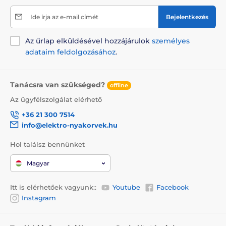
Nagytestű kutyáknak
Ide írja az e-mail címét
Bejelentkezés
Az űrlap elküldésével hozzájárulok
személyes
adataim feldolgozásához
.
Tanácsra van szükséged?
offline
Az ügyfélszolgálat elérhető
+36 21 300 7514
info@elektro-nyakorvek.hu
Hol találsz bennünket
Magyar
Itt is elérhetőek vagyunk::
Youtube
Facebook
Instagram