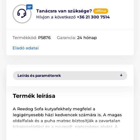
Tanácsra van szüksége?
offline
Hívjon a következő
+36 21 300 7514
Termékkód:
P5876
Garancia:
24 hónap
Eladó adatai
Leírás és paraméterek
Termék leírása
A Reedog Sofa kutyafekhely megfelel a
legigényesebb házi kedvencek számára is. A magas
oldalfalak és a puha matrac biztosítják a zavartalan
kikapcsolódást és a nyugodt, egészséges alvást. A
luxus kialakítás nem csak házi kedvencének, de
Önnek is tetszeni fog.