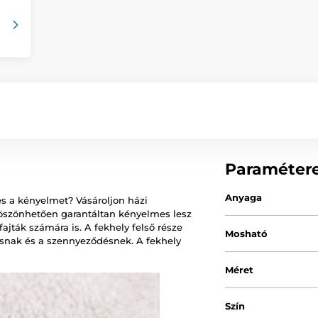
Paraméter
Anyaga
 és a kényelmet? Vásároljon házi
öszönhetően garantáltan kényelmes lesz
jták számára is. A fekhely felső része
Mosható
ásnak és a szennyeződésnek. A fekhely
Méret
Szín