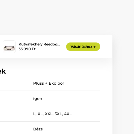
Kutyafekhely Reedog…
Vásárláshoz
33 990 Ft
ek
Plüss + Eko bőr
igen
L
,
XL
,
XXL
,
3XL
,
4XL
Bézs