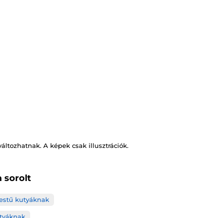
változhatnak. A képek csak illusztrációk.
 sorolt
testű kutyáknak
tyáknak