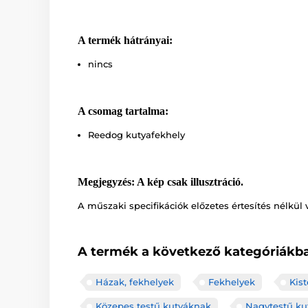
A termék hátrányai:
nincs
A csomag tartalma:
Reedog kutyafekhely
Megjegyzés: A kép csak illusztráció.
A műszaki specifikációk előzetes értesítés nélkül 
A termék a következő kategóriákba
Házak, fekhelyek
Fekhelyek
Kis
Közepes testű kutyáknak
Nagytestű ku