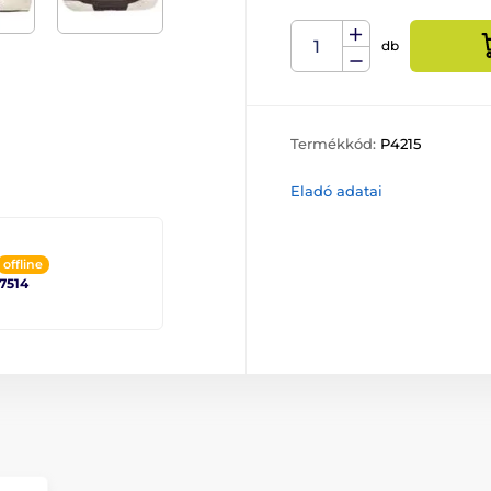
db
Termékkód:
P4215
Eladó adatai
offline
 7514