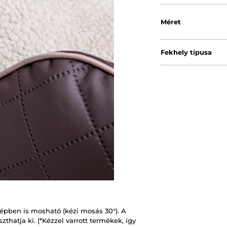
Méret
Fekhely típusa
épben is mosható (kézi mosás 30°). A
thatja ki. (*Kézzel varrott termékek, így