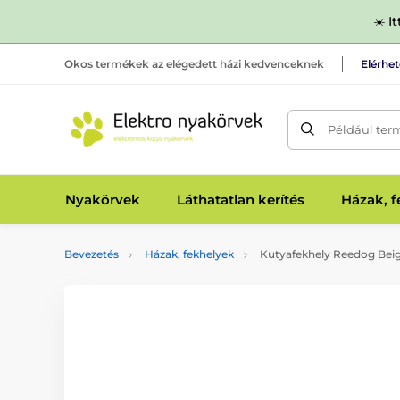
☀️ I
Okos termékek az elégedett házi kedvenceknek
Elérhe
Például ter
Nyakörvek
Láthatatlan kerítés
Házak, 
Bevezetés
Házak, fekhelyek
Kutyafekhely Reedog Bei