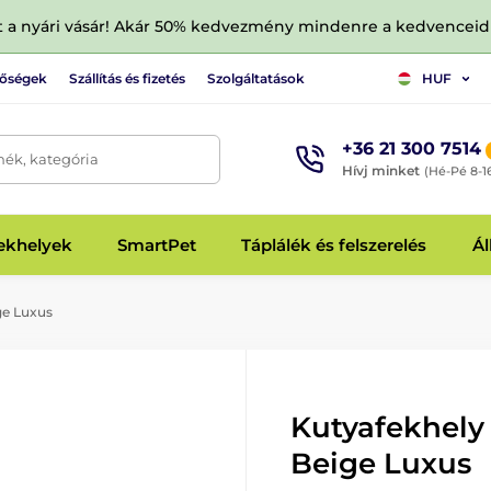
tt a nyári vásár! Akár 50% kedvezmény mindenre a kedvencei
tőségek
Szállítás és fizetés
Szolgáltatások
HUF
+36 21 300 7514
mék, kategória
Hívj minket
(Hé-Pé 8-1
fekhelyek
SmartPet
Táplálék és felszerelés
Ál
ge Luxus
Kutyafekhely
Beige Luxus