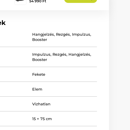
54 990 Ft
ek
Hangjelzés
,
Rezgés
,
Impulzus
,
Booster
Impulzus
,
Rezgés
,
Hangjelzés
,
Booster
Fekete
Elem
Vízhatlan
15 × 75 cm