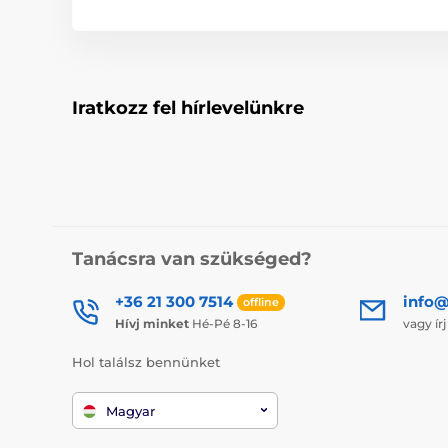
Iratkozz fel hírlevelünkre
Tanácsra van szükséged?
+36 21 300 7514
info@
offline
Hívj minket
Hé-Pé 8-16
vagy ír
Hol találsz bennünket
Magyar