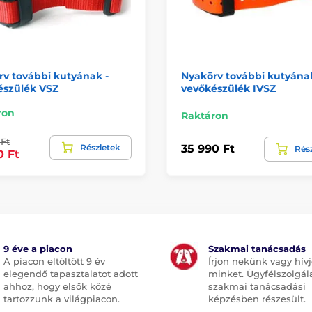
v további kutyának -
Nyakörv további kutyának
észülék VSZ
vevőkészülék IVSZ
ron
Raktáron
Ft
Részletek
35 990 Ft
Rés
0 Ft
9 éve a piacon
Szakmai tanácsadás
A piacon eltöltött 9 év
Írjon nekünk vagy hív
elegendő tapasztalatot adott
minket. Ügyfélszolgál
ahhoz, hogy elsők közé
szakmai tanácsadási
tartozzunk a világpiacon.
képzésben részesült.