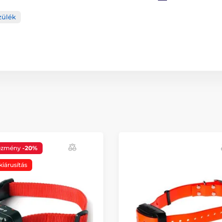
zülék
ezmény
-20%
kiárusítás