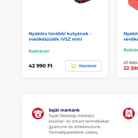
Nyakörv további kutyának -
Nyakör
vveőkészülék IVSZ mini
vevők
Raktá
Raktáron
27 990 
42 990 Ft
Részletek
22 39
Saját márkánk
Saját Reedog márkájú
kisállat- és smart termékeket
gyártunk és értékesítünk.
Termékpalettánk széles.