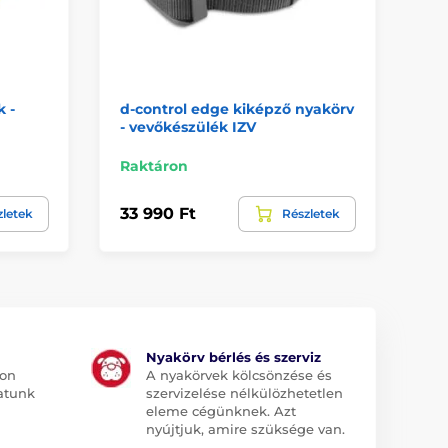
 -
d-control edge kiképző nyakörv
Ny
- vevőkészülék IZV
ve
Raktáron
Ra
33 990 Ft
33
zletek
Részletek
Nyakörv bérlés és szerviz
jon
A nyakörvek kölcsönzése és
atunk
szervizelése nélkülözhetetlen
eleme cégünknek. Azt
nyújtjuk, amire szüksége van.