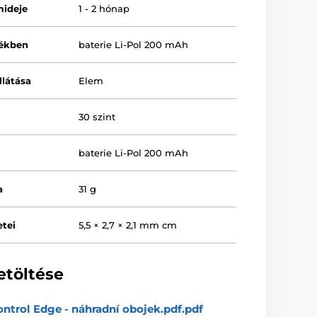
mideje
1 - 2 hónap
lékben
baterie Li-Pol 200 mAh
llátása
Elem
30 szint
baterie Li-Pol 200 mAh
a
31 g
tei
5,5 × 2,7 × 2,1 mm cm
etöltése
ntrol Edge - náhradní obojek.pdf.pdf