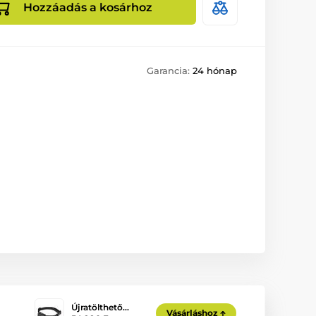
Hozzáadás a kosárhoz
Garancia:
24 hónap
Újratölthető…
Vásárláshoz