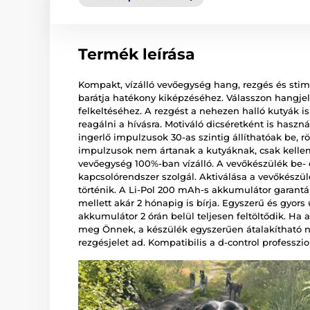
Termék leírása
Kompakt, vízálló vevőegység hang, rezgés és sti
barátja hatékony kiképzéséhez. Válasszon hangje
felkeltéséhez. A rezgést a nehezen halló kutyák i
reagálni a hívásra. Motiváló dicséretként is haszná
ingerlő impulzusok 30-as szintig állíthatóak be, r
impulzusok nem ártanak a kutyáknak, csak kellem
vevőegység 100%-ban vízálló. A vevőkészülék be-
kapcsolórendszer szolgál. Aktiválása a vevőkészü
történik. A Li-Pol 200 mAh-s akkumulátor garantá
mellett akár 2 hónapig is bírja. Egyszerű és gyors ú
akkumulátor 2 órán belül teljesen feltöltődik. Ha
meg Önnek, a készülék egyszerűen átalakítható n
rezgésjelet ad. Kompatibilis a d-control professzi