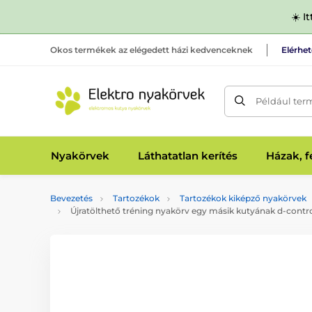
☀️ I
Okos termékek az elégedett házi kedvenceknek
Elérhe
Például ter
Nyakörvek
Láthatatlan kerítés
Házak, 
Bevezetés
Tartozékok
Tartozékok kiképző nyakörvek
Újratölthető tréning nyakörv egy másik kutyának d-contr