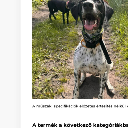
A műszaki specifikációk előzetes értesítés nélkül 
A termék a következő kategóriákba