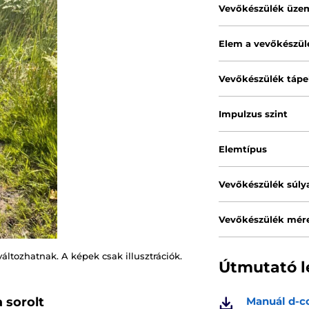
Vevőkészülék üze
Elem a vevőkészü
Vevőkészülék tápe
Impulzus szint
Elemtípus
Vevőkészülék súly
Vevőkészülék mére
változhatnak. A képek csak illusztrációk.
Útmutató l
 sorolt
Manuál d-co