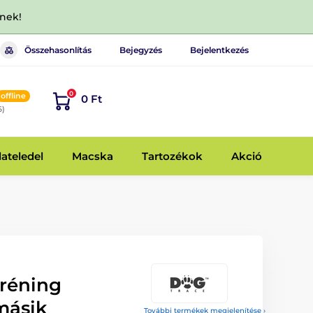
dnek!
Összehasonlítás
Bejegyzés
Bejelentkezés
0
offline
0 Ft
6)
lateledel
Macska
Tartozékok
Akció
tréning
másik
További termékek megjelenítése ›