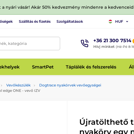
tt a nyári vásár! Akár 50% kedvezmény mindenre a kedvencei
tőségek
Szállítás és fizetés
Szolgáltatások
HUF
+36 21 300 7514
mék, kategória
Hívj minket
(Hé-Pé 8-1
fekhelyek
SmartPet
Táplálék és felszerelés
Ál
Vevőkészülék
Dogtrace nyakörvek vevőegységei
ol edge ONE - vevő IZV
Újratölthető 
nyakörv egy 