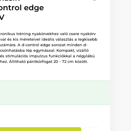
ontrol edge
ZV
ronikus tréning nyakörvekhez való csere nyakörv
val és kis méreteivel ideális választás a legkisebb
számára. A d-control edge sorozat minden d-
lcsönhatásba lép egymással. Kompakt, vízálló
 és stimulációs impulzus funkciókkal a négylábú
ez. Állítható pántkörfogat 20 - 72 cm között.