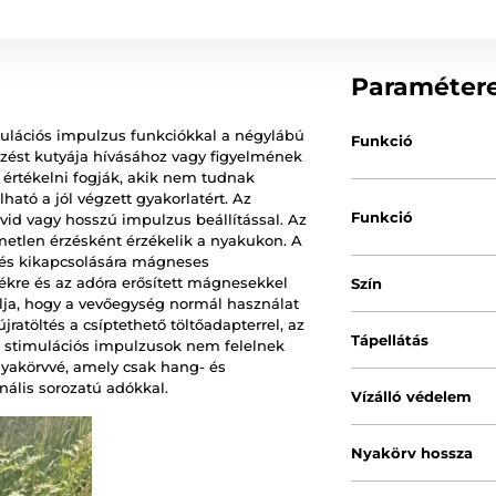
Paraméter
mulációs impulzus funkciókkal a négylábú
Funkció
lzést kutyája hívásához vagy figyelmének
s értékelni fogják, akik nem tudnak
lható a jól végzett gyakorlatért. Az
Funkció
övid vagy hosszú impulzus beállítással. Az
etlen érzésként érzékelik a nyakukon. A
 és kikapcsolására mágneses
lékre és az adóra erősített mágnesekkel
Szín
lja, hogy a vevőegység normál használat
jratöltés a csíptethető töltőadapterrel, az
Tápellátás
 a stimulációs impulzusok nem felelnek
yakörvvé, amely csak hang- és
onális sorozatú adókkal.
Vízálló védelem
Nyakörv hossza