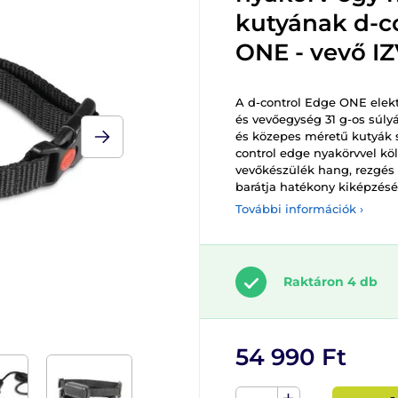
kutyának d-c
ONE - vevő I
A d-control Edge ONE elekt
és vevőegység 31 g-os súlyá
és közepes méretű kutyák 
control edge nyakörvvel kö
vevőkészülék hang, rezgés
barátja hatékony kiképzéséh
További információk ›
Raktáron 4 db
54 990 Ft