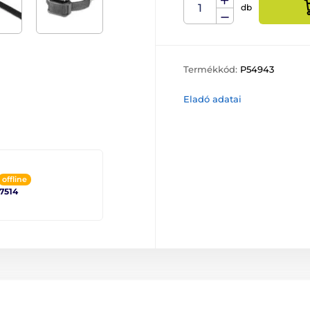
db
Termékkód:
P54943
Eladó adatai
offline
 7514