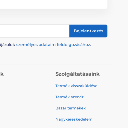
Bejelentkezés
ájárulok
személyes adataim feldolgozásához
.
ók
Szolgáltatásaink
Termék visszaküldése
Termék szerviz
Bazár termékek
Nagykereskedelem