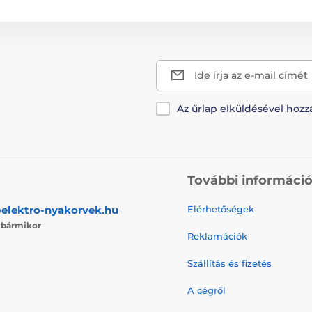
Ide írja az e-mail címét
Az űrlap elküldésével hozz
További informáci
elektro-nyakorvek.hu
Elérhetőségek
j
bármikor
Reklamációk
Szállítás és fizetés
A cégről