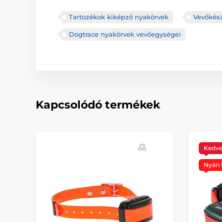
Tartozékok kiképző nyakörvek
Vevőkés
Dogtrace nyakörvek vevőegységei
Kapcsolódó termékek
Kedv
Nyári 