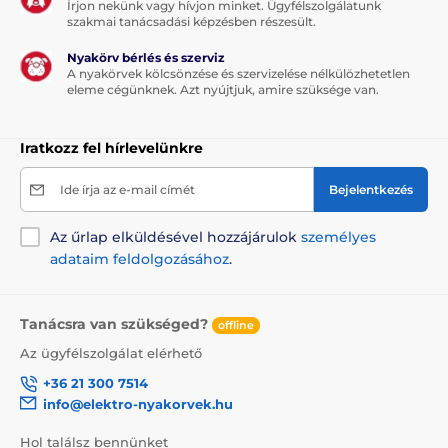
Írjon nekünk vagy hívjon minket. Ügyfélszolgálatunk
szakmai tanácsadási képzésben részesült.
Vízállóság
Nyakörv bérlés és szerviz
A nyakörvek kölcsönzése és szervizelése nélkülözhetetlen
A PetSafe Big Dog Spray ugatásgátló
eleme cégünknek. Azt nyújtjuk, amire szüksége van.
nyakörv vízálló, azonban víz alá nem
meríthető. Nem okoz gondot kisebb
esőzés vagy havazás.
Iratkozz fel hírlevelünkre
Ide írja az e-mail címét
Bejelentkezés
A nyakörv hossza
Az űrlap elküldésével hozzájárulok
személyes
adataim feldolgozásához
.
A PetSafe Big Dog Spray kiváló minőségű,
tartós műanyagból készült. A kutyának
nem jelent problémát a nyakörv viselete.
Tanácsra van szükséged?
A nyakörv hossza 20 és 70 cm között állítható.
offline
Az ügyfélszolgálat elérhető
+36 21 300 7514
info@elektro-nyakorvek.hu
A műszaki specifikációk előzetes értesítés nélkül
Hol találsz bennünket