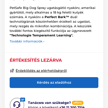
PetSafe Big Dog Spray ugatásgátló nyakörv, amerikai
gyártótól, mely alkalmas a 18 kg feletti kutyák
számára. A nyakörv a
Perfect Bark™
duál
technológiának köszönhetően érzékeli az ugatást,
mely rezgés és mikrofon kombinációja. A készülék
további fontos kiegészítő funkciója az úgynevezett
"Technologie Temperament Learning".
További információk ›
ÉRTÉKESÍTÉS LEZÁRVA
Érdeklődés az elérhetőségről
Kérdés az eladóhoz
Tanácsra van szüksége?
offline
Hívjon a következő
+36 21 300 7514