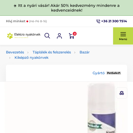
☀️ Itt a nyári vásár! Akár 50% kedvezmény mindenre a
kedvenceidnek!
+36 21 300 7514
Hívj minket
(Hé-Pé 8-16)
0
Menü
Bevezetés
Táplálék és felszerelés
Bazár
Kiképző nyakörvek
Gyártó