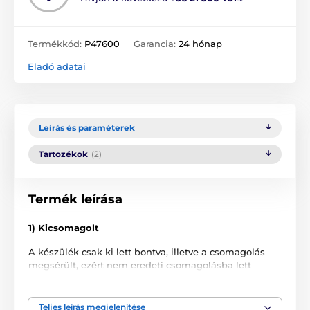
Termékkód:
P47600
Garancia:
24 hónap
Eladó adatai
Leírás és paraméterek
Tartozékok
(2)
Termék leírása
1) Kicsomagolt
A készülék csak ki lett bontva, illetve a csomagolás
megsérült, ezért nem eredeti csomagolásba lett
áthelyezve. A termék soha nem volt használva.
2) Újszerű
Teljes leírás megjelenítése