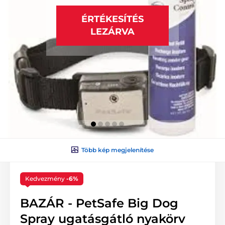
ÉRTÉKESÍTÉS
LEZÁRVA
Több kép megjelenítése
Kedvezmény
-6%
BAZÁR - PetSafe Big Dog
Spray ugatásgátló nyakörv