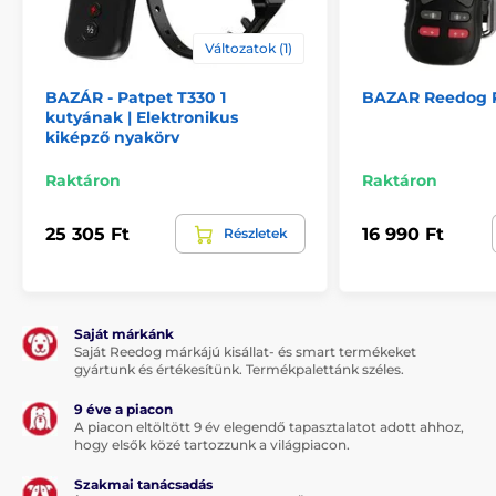
automatikusan azon a szinten indítja a korrekciót,
melyre a kutyának szüksége van.
Változatok (1)
BAZÁR - Patpet T330 1
BAZAR Reedog P
Korrekció típusa
kutyának | Elektronikus
kiképző nyakörv
A PetSafe Big Dog ugatásgátló Spray
nyakörv permetet fecskendez a kutya orra
Raktáron
Raktáron
alá, mely általában kellemetlen a kutya
számára. A töltet megközelítőleg 30 - 40 adagot
25 305 Ft
16 990 Ft
Részletek
tartalmaz.
Energiaellátás
Saját márkánk
Saját Reedog márkájú kisállat- és smart termékeket
A PetSafe Big Dog Spray ugatásgátló
gyártunk és értékesítünk. Termékpalettánk széles.
nyakörv cserélhető 6V, RFA188 típusú
elemre működik. A vevőkészülék
9 éve a piacon
élettartama aktív használat mellett körülbelül 3 - 6
A piacon eltöltött 9 év elegendő tapasztalatot adott ahhoz,
hónap, használattól függően.
hogy elsők közé tartozzunk a világpiacon.
Szakmai tanácsadás