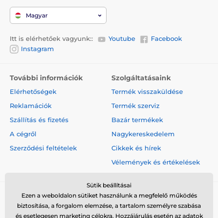
változhatnak. A képek csak illusztrációk.
Magyar
A termék a következő kategóriákba sorolt
Itt is elérhetőek vagyunk::
Youtube
Facebook
Instagram
Bazár
Kiképző nyakörvek
További információk
Szolgáltatásaink
Elérhetőségek
Termék visszaküldése
Reklamációk
Termék szerviz
Szállítás és fizetés
Bazár termékek
A cégről
Nagykereskedelem
Szerződési feltételek
Cikkek és hírek
Vélemények és értékelések
Sütik beállításai
Ezen a weboldalon sütiket használunk a megfelelő működés
biztosítása, a forgalom elemzése, a tartalom személyre szabása
és esetlegesen marketing célokra. Hozzájárulás esetén az adatok