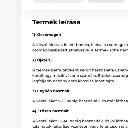
Termék leírása
1) Kicsomagolt
A készülék csak ki lett bontva, illetve a csomagol
csomagolásba lett áthelyezve. A termék soha nem
2) Újszerű
A termék bemutatóként került használatra üzletb
került egy másik vásárló számára. Eredeti csomago
legfeljebb néhány apró karcolás lehet rajta.
3) Enyhén használt
A készüléket 5–15 napig használták, és már látható
4) Erősen használt
A készüléket 15–40 napig használták, és jól láth
találhatók rajta. Szervizelésen vagy felújításon is á