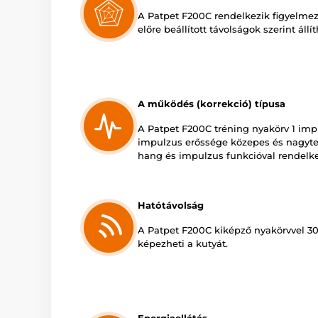
A Patpet F200C rendelkezik figyelmezt
előre beállított távolságok szerint állí
A működés (korrekció) típusa
A Patpet F200C tréning nyakörv 1 imp
impulzus erőssége közepes és nagyte
hang és impulzus funkcióval rendelk
Hatótávolság
A Patpet F200C kiképző nyakörvvel 3
képezheti a kutyát.