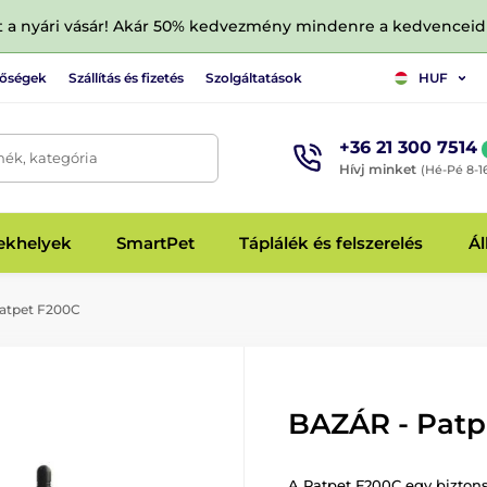
tt a nyári vásár! Akár 50% kedvezmény mindenre a kedvencei
tőségek
Szállítás és fizetés
Szolgáltatások
HUF
+36 21 300 7514
mék, kategória
Hívj minket
(Hé-Pé 8-1
fekhelyek
SmartPet
Táplálék és felszerelés
Ál
atpet F200C
BAZÁR - Patp
A Patpet F200C egy biztons