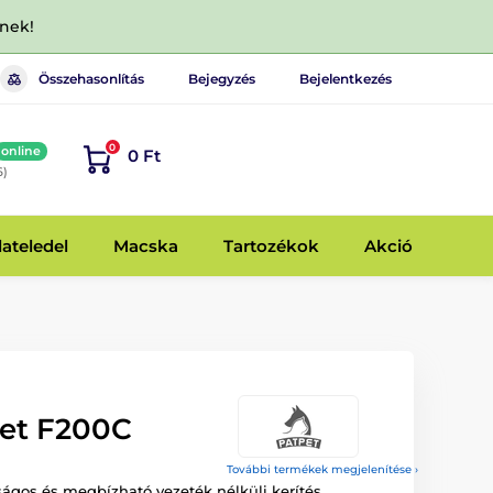
dnek!
Összehasonlítás
Bejegyzés
Bejelentkezés
0
online
0 Ft
6)
lateledel
Macska
Tartozékok
Akció
et F200C
További termékek megjelenítése ›
ágos és megbízható vezeték nélküli kerítés,