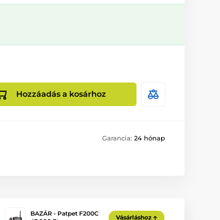
Hozzáadás a kosárhoz
Garancia:
24 hónap
BAZÁR - Patpet F200C
Vásárláshoz