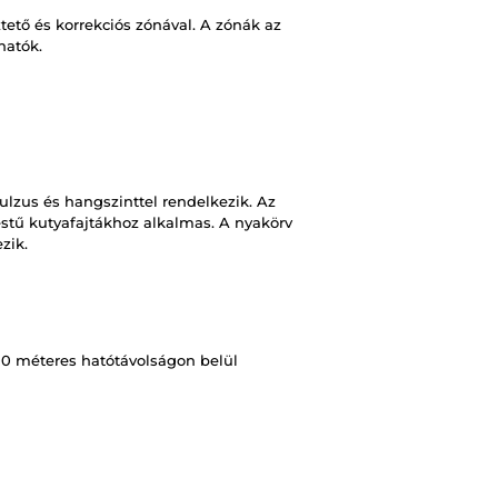
ető és korrekciós zónával. A zónák az
thatók.
ulzus és hangszinttel rendelkezik. Az
stű kutyafajtákhoz alkalmas. A nyakörv
ezik.
00 méteres hatótávolságon belül