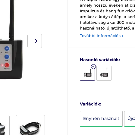
amely hosszú éveken át bizto
Impulzus és hang funkcióva
amikor a kutya átlépi a kerí
hatótávolság akár 300 méter
használható, újratölthető, 
További információk ›
Hasonló variációk:
Variációk:
Enyhén használt
Újs