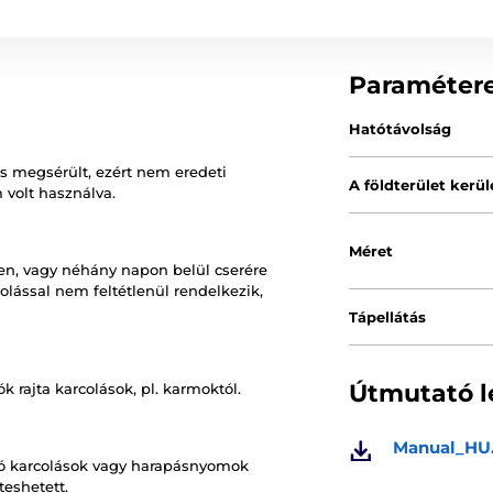
Paraméter
Hatótávolság
ás megsérült, ezért nem eredeti
A földterület kerül
 volt használva.
Méret
en, vagy néhány napon belül cserére
lással nem feltétlenül rendelkezik,
Tápellátás
Útmutató l
k rajta karcolások, pl. karmoktól.
Manual_HU
ató karcolások vagy harapásnyomok
teshetett.