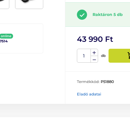
Raktáron 5 db
online
43 990 Ft
 7514
db
Termékkód:
P51880
Eladó adatai