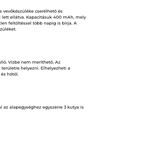
s vevőkészüléke cserélhető és
l lett ellátva. Kapacitásuk 400 mAh, mely
len feltöltéssel több napig is bírja. A
szüléket.
lló. Vízbe nem meríthető. Az
 területre helyezni. Elhelyezheti a
 és hótól.
 az alapegységhez egyszerre 3 kutya is