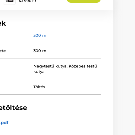
43 990 Ft
ek
300 m
ete
300 m
Nagytestű kutya
,
Közepes testű
kutya
Töltés
etöltése
.pdf