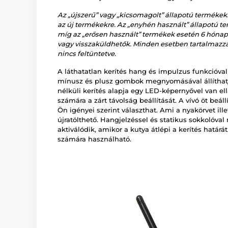
Az „újszerű” vagy „kicsomagolt” állapotú termékekr
az új termékekre. Az „enyhén használt” állapotú ter
míg az „erősen használt” termékek esetén 6 hónap
vagy visszaküldhetők. Minden esetben tartalmazzák
nincs feltüntetve.
A láthatatlan kerítés hang és impulzus funkcióval
mínusz és plusz gombok megnyomásával állíthatj
nélküli kerítés alapja egy LED-képernyővel van ell
számára a zárt távolság beállítását. A vívó öt beá
Ön igényei szerint választhat. Ami a nyakörvet ille
újratölthető. Hangjelzéssel és statikus sokkolóva
aktiválódik, amikor a kutya átlépi a kerítés határá
számára használható.