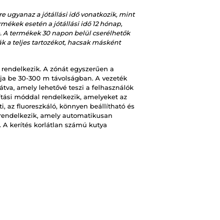
e ugyanaz a jótállási idő vonatkozik, mint
mékek esetén a jótállási idő 12 hónap,
. A termékek 30 napon belül cserélhetők
 a teljes tartozékot, hacsak másként
 rendelkezik. A zónát egyszerűen a
a be 30-300 m távolságban. A vezeték
átva, amely lehetővé teszi a felhasználók
llítási móddal rendelkezik, amelyeket az
ti, az fluoreszkáló, könnyen beállítható és
l rendelkezik, amely automatikusan
t. A kerítés korlátlan számú kutya