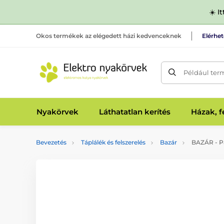
☀️ I
Okos termékek az elégedett házi kedvenceknek
Elérhe
Például ter
Nyakörvek
Láthatatlan kerítés
Házak, 
Bevezetés
Táplálék és felszerelés
Bazár
BAZÁR - P