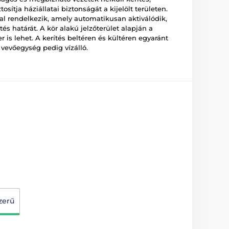
sítja háziállatai biztonságát a kijelölt területen.
l rendelkezik, amely automatikusan aktiválódik,
tés határát. A kör alakú jelzőterület alapján a
 is lehet. A kerítés beltéren és kültéren egyaránt
a vevőegység pedig vízálló.
zerű