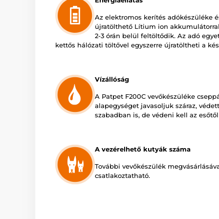
Energiaellátás
Az elektromos kerítés adókészüléke é
újratölthető Lítium ion akkumulátorra
2-3 órán belül feltöltődik. Az adó egyet
kettős hálózati töltővel egyszerre újratöltheti a ké
Vízállóság
A Patpet F200C vevőkészüléke cseppá
alapegységet javasoljuk száraz, védett
szabadban is, de védeni kell az esőtől
A vezérelhető kutyák száma
További vevőkészülék megvásárlásával
csatlakoztatható.