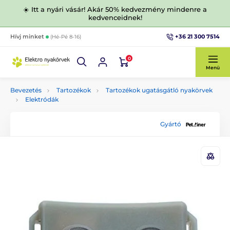
☀️ Itt a nyári vásár! Akár 50% kedvezmény mindenre a
kedvenceidnek!
+36 21 300 7514
Hívj minket
(Hé-Pé 8-16)
0
Menü
Bevezetés
Tartozékok
Tartozékok ugatásgátló nyakörvek
Elektródák
Gyártó