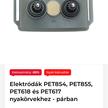
Kedvezmény
-50%
Nyári kiárusítás
Elektródák PET854, PET855,
PET618 és PET617
nyakörvekhez - párban