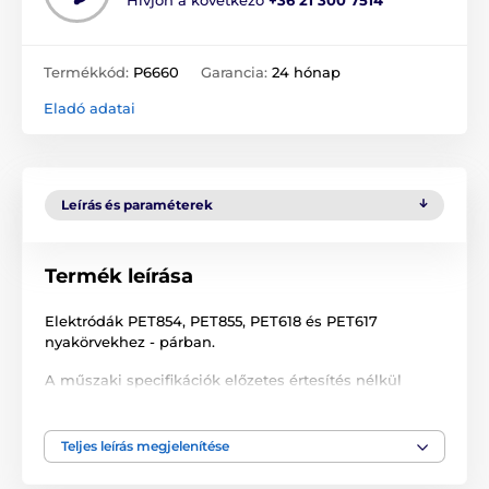
Hívjon a következő
+36 21 300 7514
Termékkód:
P6660
Garancia:
24 hónap
Eladó adatai
Leírás és paraméterek
Termék leírása
Elektródák PET854, PET855, PET618 és PET617
nyakörvekhez - párban.
A műszaki specifikációk előzetes értesítés nélkül
változhatnak. A képek csak illusztrációk.
Teljes leírás megjelenítése
A termék a következő kategóriákba sorolt