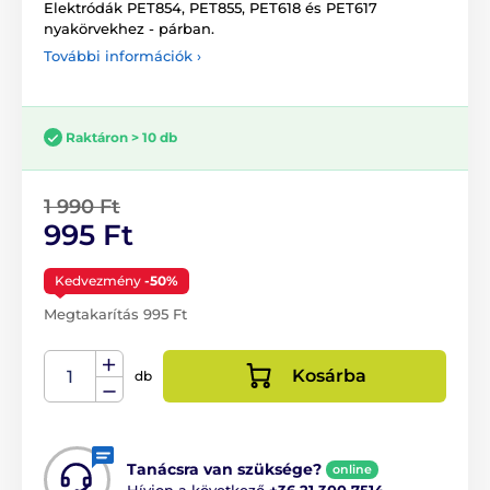
Elektródák PET854, PET855, PET618 és PET617
nyakörvekhez - párban.
További információk ›
Raktáron > 10 db
1 990 Ft
995 Ft
Kedvezmény
-50%
Megtakarítás 995 Ft
Kosárba
db
Tanácsra van szüksége?
online