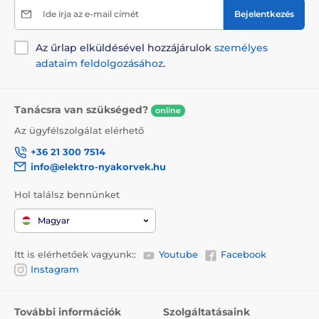
Ide írja az e-mail címét
Bejelentkezés
Az űrlap elküldésével hozzájárulok
személyes
adataim feldolgozásához
.
Tanácsra van szükséged?
online
Az ügyfélszolgálat elérhető
+36 21 300 7514
info@elektro-nyakorvek.hu
Hol találsz bennünket
Magyar
Itt is elérhetőek vagyunk::
Youtube
Facebook
Instagram
További információk
Szolgáltatásaink