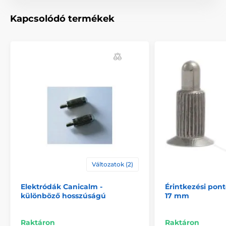
Tartozékok ugatásgátló nyakörvek
Kapcsolódó termékek
Elektródák
% Tartozékok
Változatok (2)
Elektródák Canicalm -
Érintkezési pont
különböző hosszúságú
17 mm
Raktáron
Raktáron