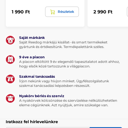
1 990 Ft
2 990 Ft
Részletek
Saját márkánk
Saját Reedog márkájú kisállat- és smart termékeket
gyártunk és értékesítünk. Termékpalettánk széles.
9 éve a piacon
A piacon eltöltött 9 év elegendő tapasztalatot adott ahhoz,
hogy elsők közé tartozzunk a világpiacon.
Szakmai tanácsadás
Írjon nekünk vagy hívjon minket. Ügyfélszolgálatunk
szakmai tanácsadási képzésben részesült.
Nyakörv bérlés és szerviz
A nyakörvek kölcsönzése és szervizelése nélkülözhetetlen
eleme cégünknek. Azt nyújtjuk, amire szüksége van.
Iratkozz fel hírlevelünkre