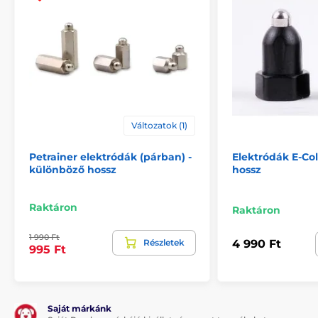
Változatok (1)
Petrainer elektródák (párban) -
Elektródák E-Col
különböző hossz
hossz
Raktáron
Raktáron
1 990 Ft
Részletek
4 990 Ft
995 Ft
Saját márkánk