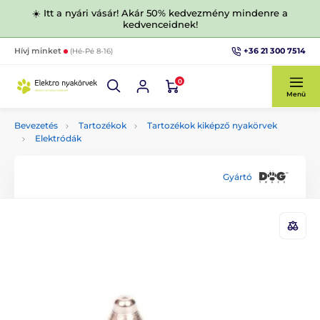
☀️ Itt a nyári vásár! Akár 50% kedvezmény mindenre a
kedvenceidnek!
+36 21 300 7514
Hívj minket
(Hé-Pé 8-16)
0
Menü
Bevezetés
Tartozékok
Tartozékok kiképző nyakörvek
Elektródák
Gyártó