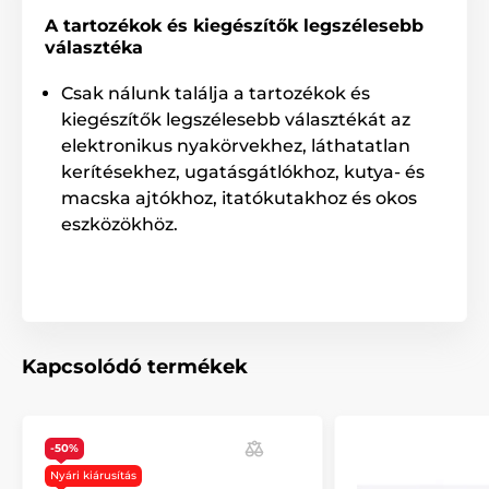
A tartozékok és kiegészítők legszélesebb
Tartozékok kiképző nyakörvek
választéka
Elektródák
Csak nálunk találja a tartozékok és
kiegészítők legszélesebb választékát az
elektronikus nyakörvekhez, láthatatlan
kerítésekhez, ugatásgátlókhoz, kutya- és
macska ajtókhoz, itatókutakhoz és okos
eszközökhöz.
Kapcsolódó termékek
-50%
Nyári kiárusítás