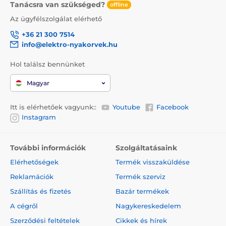
Tanácsra van szükséged?
offline
Az ügyfélszolgálat elérhető
+36 21 300 7514
info@elektro-nyakorvek.hu
Hol találsz bennünket
Magyar
Itt is elérhetőek vagyunk::
Youtube
Facebook
Instagram
További információk
Szolgáltatásaink
Elérhetőségek
Termék visszaküldése
Reklamációk
Termék szerviz
Szállítás és fizetés
Bazár termékek
A cégről
Nagykereskedelem
Szerződési feltételek
Cikkek és hírek