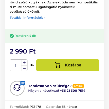
rövid szőrű kutyáknak (Az elektróda nem kompatibilis
d-mute sorozatú ugatásgátló nyakörvek
vevőkészülékével).
További információk ›
Raktáron 4 db
2 990 Ft
Kosárba
db
Tanácsra van szüksége?
offline
Hívjon a következő
+36 21 300 7514
Termékkód:
P35478
Garancia:
36 hónap