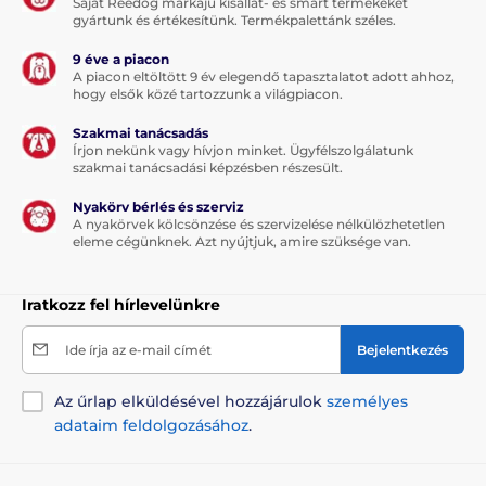
Saját Reedog márkájú kisállat- és smart termékeket
gyártunk és értékesítünk. Termékpalettánk széles.
9 éve a piacon
A piacon eltöltött 9 év elegendő tapasztalatot adott ahhoz,
hogy elsők közé tartozzunk a világpiacon.
Szakmai tanácsadás
Írjon nekünk vagy hívjon minket. Ügyfélszolgálatunk
szakmai tanácsadási képzésben részesült.
Nyakörv bérlés és szerviz
A nyakörvek kölcsönzése és szervizelése nélkülözhetetlen
eleme cégünknek. Azt nyújtjuk, amire szüksége van.
Iratkozz fel hírlevelünkre
Ide írja az e-mail címét
Bejelentkezés
Az űrlap elküldésével hozzájárulok
személyes
adataim feldolgozásához
.