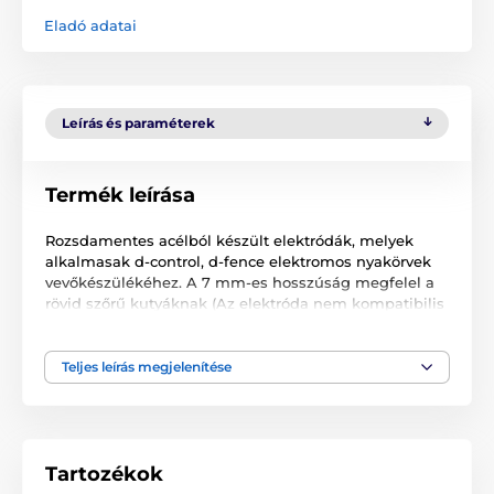
Eladó adatai
Leírás és paraméterek
Termék leírása
Rozsdamentes acélból készült elektródák, melyek
alkalmasak d-control, d-fence elektromos nyakörvek
vevőkészülékéhez. A 7 mm-es hosszúság megfelel a
rövid szőrű kutyáknak (Az elektróda nem kompatibilis
d-mute sorozatú ugatásgátló nyakörvek
vevőkészülékével).
Teljes leírás megjelenítése
A műszaki specifikációk előzetes értesítés nélkül
változhatnak. A képek csak illusztrációk.
Tartozékok
A termék a következő kategóriákba sorolt