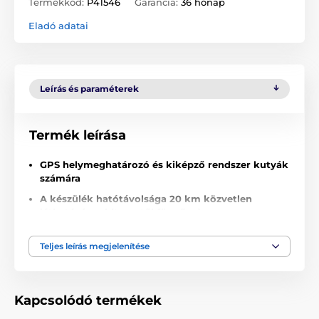
Termékkód:
P41546
Garancia:
36 hónap
Eladó adatai
Leírás és paraméterek
Termék leírása
GPS helymeghatározó és kiképző rendszer kutyák
számára
A készülék hatótávolsága 20 km közvetlen
láthatósággal (tereptől függően)
Lehetőség nyílik akár 13 kutya megfigyelésére
Teljes leírás megjelenítése
Legmodernebb technológia, magas GPS
érzékenység
Vízálló adó- és vevőkészülék
Kapcsolódó termékek
Hosszú élettartamú akkumulátor (több mint 40