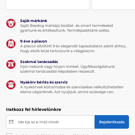
impulzus adagolását akár 20 km-es távolságból. A
vevőkészülék párosítható mobiltelefonnal vagy
tablettel (OS Android) és a Dogtrace GPS alkalmazás
segítségével az összes párosított készülék
Saját márkánk
Saját Reedog márkájú kisállat- és smart termékeket
kimutatható. A vevőkészülék lehetővé teszi az aktuális
gyártunk és értékesítünk. Termékpalettánk széles.
helyzet elmentését és a továbbiakban képes erre a
pontra navigálni (waypoint funkció).
9 éve a piacon
A piacon eltöltött 9 év elegendő tapasztalatot adott ahhoz,
Az alkalmazás letölthető itt:
hogy elsők közé tartozzunk a világpiacon.
https://play.google.com/store/apps/details?
id=cz.vnt.dogtrace.gps
Szakmai tanácsadás
Írjon nekünk vagy hívjon minket. Ügyfélszolgálatunk
A Dogtrace GPS alkalmazás funkciói:
szakmai tanácsadási képzésben részesült.
Az összes készülék kimutatása a térképen (kutyák,
Nyakörv bérlés és szerviz
további kutyagazdik, waypointok)
A nyakörvek kölcsönzése és szervizelése nélkülözhetetlen
eleme cégünknek. Azt nyújtjuk, amire szüksége van.
Online térképek
Iránytű
Iratkozz fel hírlevelünkre
Az összes készülék útvonala
Akusztikus jel
Ide írja az e-mail címét
Bejelentkezés
A kutya ugatásának felismerése - bejegyzés a
térképbe