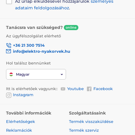
Az űrlap elküldésével hozzájárulok
személyes
adataim feldolgozásához
DOG GPS X30T - stimulációs impulzus és világítás
.
funkció
Tanácsra van szükséged?
online
A csomag tartalma:
Az ügyfélszolgálat elérhető
Adó
+36 21 300 7514
info@elektro-nyakorvek.hu
Nyakörv
Elektródák 10 mm, 17 mm
Hol találsz bennünket
Hálózati adapter USB-kábellel és klipsszel
Magyar
Használati utasítás
Itt is elérhetőek vagyunk::
Youtube
Facebook
Instagram
Megjegyzés: A kép csak illusztráció.
További információk
Szolgáltatásaink
Elérhetőségek
Termék visszaküldése
A műszaki specifikációk előzetes értesítés nélkül
változhatnak. A képek csak illusztrációk.
Reklamációk
Termék szerviz