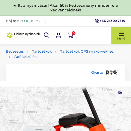
☀️ Itt a nyári vásár! Akár 50% kedvezmény mindenre a
kedvenceidnek!
+36 21 300 7514
Hívj minket
(Hé-Pé 8-16)
0
Menü
Bevezetés
Tartozékok
Tartozékok GPS nyakörvekhez
Adókészülék
Gyártó