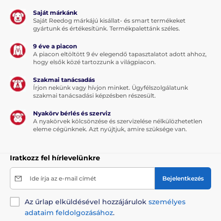
Saját márkánk
Saját Reedog márkájú kisállat- és smart termékeket
gyártunk és értékesítünk. Termékpalettánk széles.
9 éve a piacon
A piacon eltöltött 9 év elegendő tapasztalatot adott ahhoz,
hogy elsők közé tartozzunk a világpiacon.
Szakmai tanácsadás
Írjon nekünk vagy hívjon minket. Ügyfélszolgálatunk
szakmai tanácsadási képzésben részesült.
Nyakörv bérlés és szerviz
A nyakörvek kölcsönzése és szervizelése nélkülözhetetlen
eleme cégünknek. Azt nyújtjuk, amire szüksége van.
Iratkozz fel hírlevelünkre
Ide írja az e-mail címét
Bejelentkezés
Az űrlap elküldésével hozzájárulok
személyes
adataim feldolgozásához
.