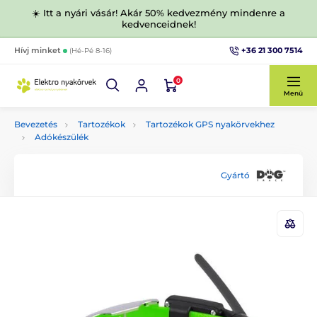
☀️ Itt a nyári vásár! Akár 50% kedvezmény mindenre a
kedvenceidnek!
+36 21 300 7514
Hívj minket
(Hé-Pé 8-16)
0
Menü
Bevezetés
Tartozékok
Tartozékok GPS nyakörvekhez
Adókészülék
Gyártó