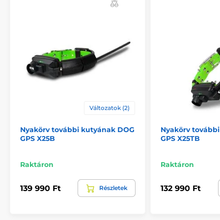
és a vevő akkumulátorának állapota a vevő kijelzőjén
is nyomon követhető.
A DOG GPS X20 további funkciókkal is rendelkezik -
iránytű, FENCE - akusztikus határvonal, amely
tájékoztatást ad arról, ha a kutya túllépi a vevőtől a
beállított távolságot. BEEPER funkcióval is
rendelkezik, amely megkönnyíti annak
megállapítását, hogy kutyája mozog-e vagy
mozdulatlanul áll.
Változatok (2)
Megjegyzés: A kép csak illusztráció.
Nyakörv további kutyának DOG
Nyakörv tovább
A műszaki specifikációk előzetes értesítés nélkül
GPS X25B
GPS X25TB
változhatnak. A képek csak illusztrációk.
Raktáron
Raktáron
139 990 Ft
132 990 Ft
Részletek