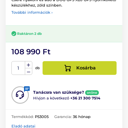
készülékhez, zöld színben.
További információk ›
Raktáron 2 db
108 990 Ft
Kosárba
db
Tanácsra van szüksége?
online
Hívjon a következő
+36 21 300 7514
Termékkód:
P53005
Garancia:
36 hónap
Eladó adatai