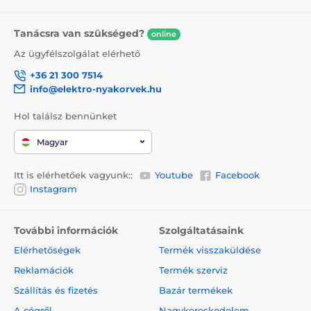
Tanácsra van szükséged?
online
Az ügyfélszolgálat elérhető
+36 21 300 7514
info@elektro-nyakorvek.hu
Hol találsz bennünket
Magyar
Itt is elérhetőek vagyunk::
Youtube
Facebook
Instagram
További információk
Szolgáltatásaink
Elérhetőségek
Termék visszaküldése
Reklamációk
Termék szerviz
Szállítás és fizetés
Bazár termékek
A cégről
Nagykereskedelem