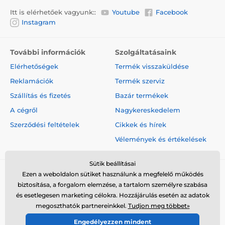
Itt is elérhetőek vagyunk::
Youtube
Facebook
Instagram
További információk
Szolgáltatásaink
Elérhetőségek
Termék visszaküldése
Reklamációk
Termék szerviz
Szállítás és fizetés
Bazár termékek
A cégről
Nagykereskedelem
Szerződési feltételek
Cikkek és hírek
Vélemények és értékelések
Sütik beállításai
Ezen a weboldalon sütiket használunk a megfelelő működés
biztosítása, a forgalom elemzése, a tartalom személyre szabása
és esetlegesen marketing célokra. Hozzájárulás esetén az adatok
megoszthatók partnereinkkel.
Tudjon meg többet»
© 2026 www.elektro-nyakorvek.hu ⦁ Webshop szolgáltatónk a
Engedélyezzen mindent
SIMPLIA.cz