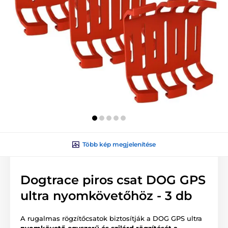
Több kép megjelenítése
Dogtrace piros csat DOG GPS
ultra nyomkövetőhöz - 3 db
A rugalmas rögzítőcsatok biztosítják a DOG GPS ultra