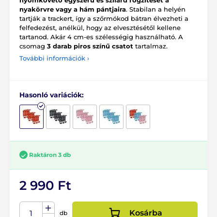
nyomkövető egyszerű és szilárd rögzítését a
nyakörvre vagy a hám pántjaira
. Stabilan a helyén
tartják a trackert, így a szőrmókod bátran élvezheti a
felfedezést, anélkül, hogy az elvesztésétől kellene
tartanod. Akár 4 cm-es szélességig használható. A
csomag
3 darab piros színű csatot
tartalmaz.
További információk ›
Hasonló variációk:
Raktáron 3 db
2 990 Ft
Kosárba
db