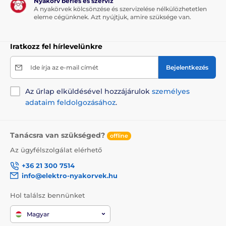
Nyakörv bérlés és szerviz
Gyors és egyszerű felhelyezés szerszámok nélkül
A nyakörvek kölcsönzése és szervizelése nélkülözhetetlen
eleme cégünknek. Azt nyújtjuk, amire szüksége van.
Univerzális használat (kb. 4 cm-es pántszélességig)
Hátrányok
Iratkozz fel hírlevelünkre
Nincs
Ide írja az e-mail címét
Bejelentkezés
A csomag tartalma
Az űrlap elküldésével hozzájárulok
személyes
3 db piros rögzítőcsat DOG GPS ultra
adataim feldolgozásához
.
nyomkövetőhöz
Tanácsra van szükséged?
offline
A műszaki specifikációk előzetes értesítés nélkül
Az ügyfélszolgálat elérhető
változhatnak. A képek csak illusztrációk.
+36 21 300 7514
info@elektro-nyakorvek.hu
A termék a következő kategóriákba sorolt
Hol találsz bennünket
Tartozékok GPS nyakörvekhez
Magyar
Tartalék alkatrész