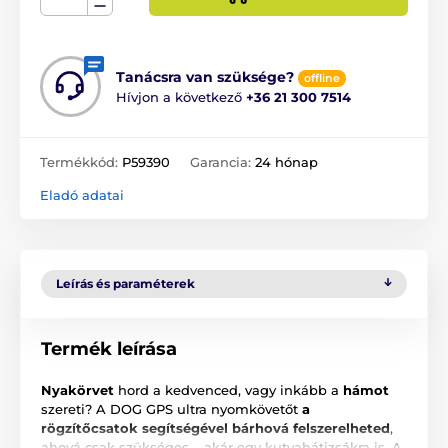
Tanácsra van szüksége?
offline
Hívjon a következő
+36 21 300 7514
Termékkód:
P59390
Garancia:
24 hónap
Eladó adatai
Leírás és paraméterek
Termék leírása
Nyakörvet
hord a kedvenced, vagy inkább a
hámot
szereti? A DOG GPS ultra nyomkövetőt
a
rögzítőcsatok segítségével bárhová felszerelheted
,
ahová csak szükséges – akár egy kutyahátizsákra is. A