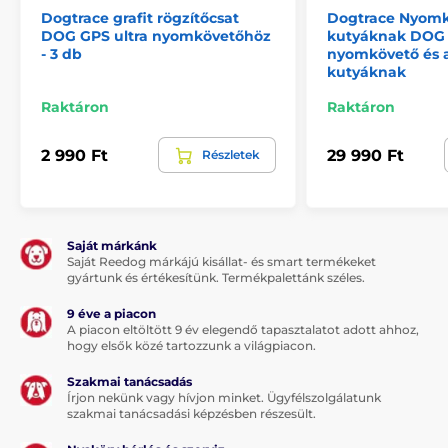
Dogtrace grafit rögzítőcsat
Dogtrace Nyom
DOG GPS ultra nyomkövetőhöz
kutyáknak DOG G
- 3 db
nyomkövető és a
kutyáknak
Raktáron
Raktáron
2 990 Ft
29 990 Ft
Részletek
Saját márkánk
Saját Reedog márkájú kisállat- és smart termékeket
gyártunk és értékesítünk. Termékpalettánk széles.
9 éve a piacon
Előnyök
A piacon eltöltött 9 év elegendő tapasztalatot adott ahhoz,
hogy elsők közé tartozzunk a világpiacon.
Megbízhatóan rögzíti a nyomkövetőt nyakörvön,
Szakmai tanácsadás
hámon vagy akár hátizsákon is
Írjon nekünk vagy hívjon minket. Ügyfélszolgálatunk
szakmai tanácsadási képzésben részesült.
Rugalmas és tartós anyag – jól tart és nem
repedezik meg