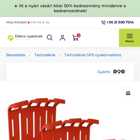
☀️ Itt a nyári vásár! Akár 50% kedvezmény mindenre a
kedvenceidnek!
+36 21 300 7514
Hívj minket
(Hé-Pé 8-16)
0
Menü
Bevezetés
Tartozékok
Tartozékok GPS nyakörvekhez
Gyártó