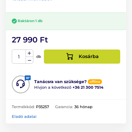
Raktáron 1 db
27 990 Ft
Kosárba
db
Tanácsra van szüksége?
offline
Hívjon a következő
+36 21 300 7514
Termékkód:
P35257
Garancia:
36 hónap
Eladó adatai