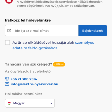
A nyakörvek kölcsönzése és szervizelése nélkülözhetetlen
eleme cégünknek. Azt nyújtjuk, amire szüksége van.
Iratkozz fel hírlevelünkre
Ide írja az e-mail címét
Bejelentkezés
Az űrlap elküldésével hozzájárulok
személyes
adataim feldolgozásához
.
Tanácsra van szükséged?
offline
Az ügyfélszolgálat elérhető
+36 21 300 7514
info@elektro-nyakorvek.hu
Hol találsz bennünket
Magyar