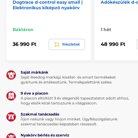
Dogtrace d-control easy small |
Adókészülék d-c
Elektronikus kiképző nyakörv
Raktáron
1 hét
36 990 Ft
48 990 Ft
Részletek
Saját márkánk
Saját Reedog márkájú kisállat- és smart termékeket
gyártunk és értékesítünk. Termékpalettánk széles.
9 éve a piacon
A piacon eltöltött 9 év elegendő tapasztalatot adott ahhoz,
hogy elsők közé tartozzunk a világpiacon.
Szakmai tanácsadás
Írjon nekünk vagy hívjon minket. Ügyfélszolgálatunk
szakmai tanácsadási képzésben részesült.
Nyakörv bérlés és szerviz