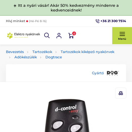
☀️ Itt a nyári vásár! Akár 50% kedvezmény mindenre a
kedvenceidnek!
+36 21 300 7514
Hívj minket
(Hé-Pé 8-16)
0
Menü
Bevezetés
Tartozékok
Tartozékok kiképző nyakörvek
Adókészülék
Dogtrace
Gyártó