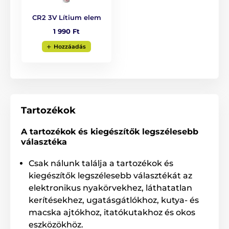
CR2 3V Lítium elem
A csomag tartalma:
1 990 Ft
Adókészülék
Hozzáadás
CR2 3V elem
Nyakba akasztható zsinór
Megjegyzés: A kép csak illusztráció.
Tartozékok
A műszaki specifikációk előzetes értesítés nélkül
A tartozékok és kiegészítők legszélesebb
változhatnak. A képek csak illusztrációk.
választéka
Csak nálunk találja a tartozékok és
A termék a következő kategóriákba sorolt
kiegészítők legszélesebb választékát az
elektronikus nyakörvekhez, láthatatlan
Tartozékok kiképző nyakörvek
kerítésekhez, ugatásgátlókhoz, kutya- és
Adókészülék
Dogtrace
macska ajtókhoz, itatókutakhoz és okos
eszközökhöz.