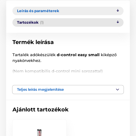
Leírás és paraméterek
Tartozékok
(1)
Termék leírása
Tartalék adókészülék
d-control easy small
kiképző
nyakörvekhez.
(Nem kompatibilis d-control mini sorozattal)
Teljes leírás megjelenítése
A termék előnyei:
Akkumulátor állapotjelző lámpa
Ajánlott tartozékok
Hosszú akkumulátor-élettartam
Övcsipesz
Hatótávolság akár 200 m