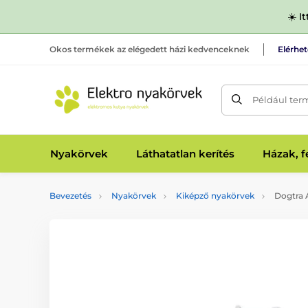
☀️ I
Okos termékek az elégedett házi kedvenceknek
Elérhe
Például ter
Nyakörvek
Láthatatlan kerítés
Házak, 
Bevezetés
Nyakörvek
Kiképző nyakörvek
Dogtra 