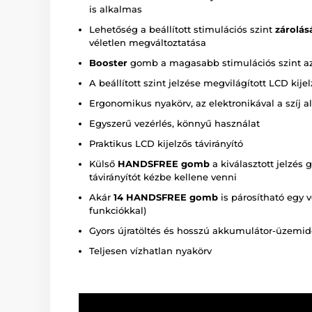
is alkalmas
Lehetőség a beállított stimulációs szint
zárolás
véletlen megváltoztatása
Booster
gomb a magasabb stimulációs szint azo
A beállított szint jelzése megvilágított LCD kijel
Ergonomikus nyakörv, az elektronikával a szíj a
Egyszerű vezérlés, könnyű használat
Praktikus LCD kijelzős távirányító
Külső
HANDSFREE gomb
a kiválasztott jelzés 
távirányítót kézbe kellene venni
Akár
14 HANDSFREE gomb
is párosítható egy v
funkciókkal)
Gyors újratöltés és hosszú akkumulátor-üzemid
Teljesen vízhatlan nyakörv