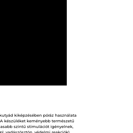
kutyád kiképzésében póráz használata
. A készüléket keményebb természetű
asabb szintű stimulációt igényelnek,
pl. vadászösztön, védelmi reakciók)