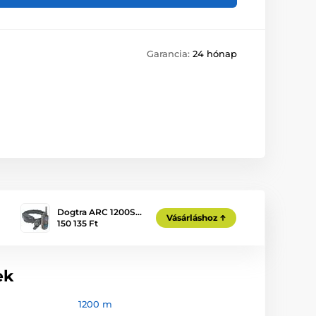
Garancia:
24 hónap
Dogtra ARC 1200S…
Vásárláshoz
150 135 Ft
ek
1200 m