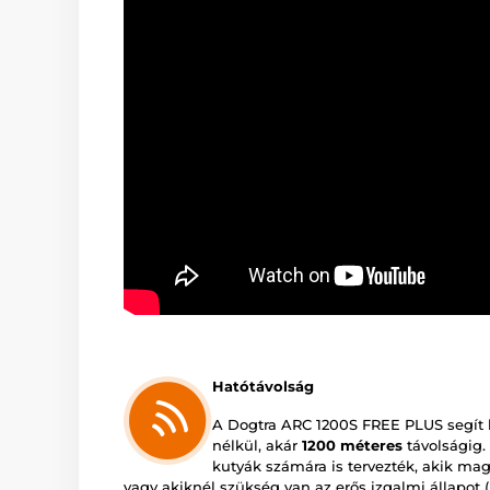
Hatótávolság
A Dogtra ARC 1200S FREE PLUS segít 
nélkül, akár
1200 méteres
távolságig
kutyák számára is tervezték, akik mag
vagy akiknél szükség van az erős izgalmi állapot (