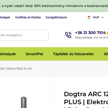
tt a nyári vásár! Akár 50% kedvezmény mindenre a kedvencei
tőségek
Szállítás és fizetés
Szolgáltatások
HUF
+36 21 300 7514
mék, kategória
Hívj minket
(Hé-Pé 8-1
fekhelyek
SmartPet
Táplálék és felszerelés
Ál
ARC 1200S FREE PLUS
Dogtra ARC 1
PLUS | Elektr