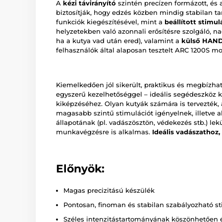
A
kézi távirányító
szintén precízen formázott, és a 
biztosítják, hogy edzés közben mindig stabilan ta
funkciók kiegészítésével, mint a
beállított stimul
helyzetekben való azonnali erősítésre szolgáló, 
ha a kutya vad után ered), valamint a
külső HAN
felhasználók által alaposan tesztelt ARC 1200S mo
Kiemelkedően jól sikerült, praktikus és megbízha
egyszerű kezelhetőséggel – ideális segédeszköz k
kiképzéséhez. Olyan kutyák számára is tervezték,
magasabb szintű stimulációt igényelnek, illetve a
állapotának (pl. vadászösztön, védekezés stb.) l
munkavégzésre is alkalmas.
Ideális vadászathoz,
Előnyök:
Magas precizitású készülék
Pontosan, finoman és stabilan szabályozható st
Széles intenzitástartományának köszönhetően 