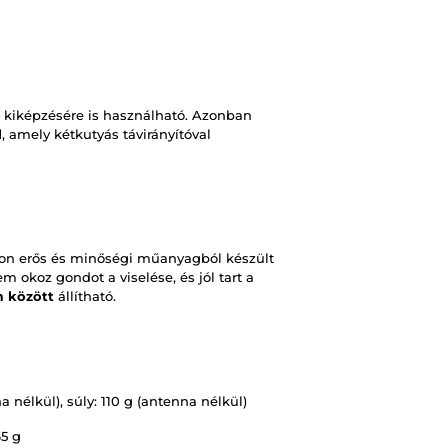
 kiképzésére is használható. Azonban
l
, amely kétkutyás távirányítóval
on erős és minőségi műanyagból készült
 okoz gondot a viselése, és jól tart a
m között
állítható.
 nélkül), súly: 110 g (antenna nélkül)
65 g