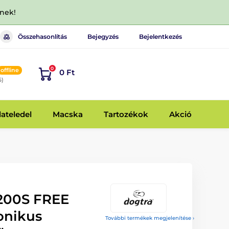
dnek!
Összehasonlítás
Bejegyzés
Bejelentkezés
0
offline
0 Ft
6)
lateledel
Macska
Tartozékok
Akció
200S FREE
onikus
További termékek megjelenítése ›