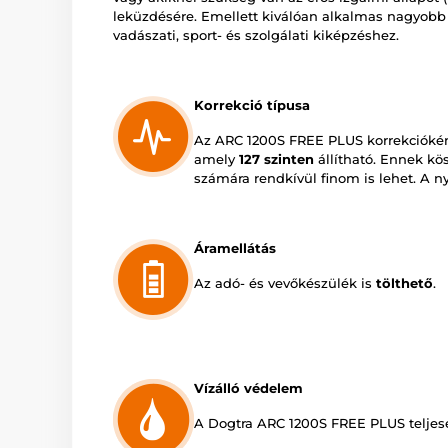
leküzdésére. Emellett kiválóan alkalmas nagyobb 
vadászati, sport- és szolgálati kiképzéshez.
Korrekció típusa
Az ARC 1200S FREE PLUS korrekcióké
amely
127 szinten
állítható. Ennek kö
számára rendkívül finom is lehet. A 
Áramellátás
Az adó- és vevőkészülék is
tölthető
.
Vízálló védelem
A Dogtra ARC 1200S FREE PLUS telje