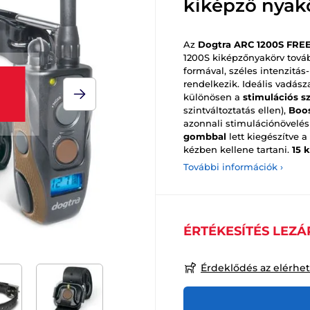
kiképző nyak
Az
Dogtra ARC 1200S FRE
1200S kiképzőnyakörv továb
formával, széles intenzitás
rendelkezik. Ideális vadásza
különösen a
stimulációs s
szintváltoztatás ellen),
Boo
azonnali stimulációnövelés
gombbal
lett kiegészítve a
kézben kellene tartani.
15 k
További információk ›
ÉRTÉKESÍTÉS LEZÁ
Érdeklődés az elérhe