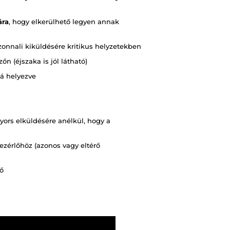
ára
, hogy elkerülhető legyen annak
nnali kiküldésére kritikus helyzetekben
zőn (éjszaka is jól látható)
lá helyezve
gyors elküldésére anélkül, hogy a
ezérlőhöz (azonos vagy eltérő
ő