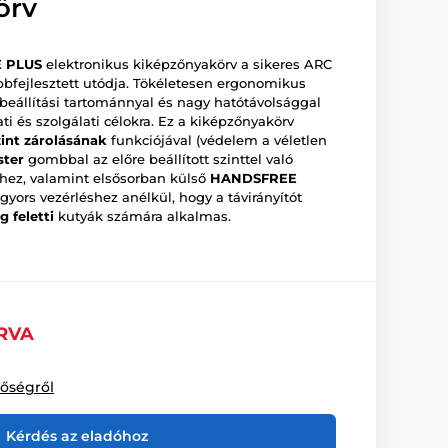
örv
E PLUS
elektronikus kiképzőnyakörv a sikeres ARC
bfejlesztett utódja. Tökéletesen ergonomikus
-beállítási tartománnyal és nagy hatótávolsággal
ti és szolgálati célokra. Ez a kiképzőnyakörv
zint zárolásának
funkciójával (védelem a véletlen
ster
gombbal az előre beállított szinttel való
hez, valamint elsősorban külső
HANDSFREE
 gyors vezérléshez anélkül, hogy a távirányítót
g feletti
kutyák számára alkalmas.
RVA
tőségről
Kérdés az eladóhoz