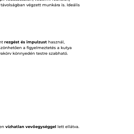
távolságban végzett munkára is. Ideális
nt
rezgést és impulzust
használ,
szönhetően a figyelmeztetés a kutya
nyakörv könnyedén testre szabható.
sen
vízhatlan vevőegységgel
lett ellátva.