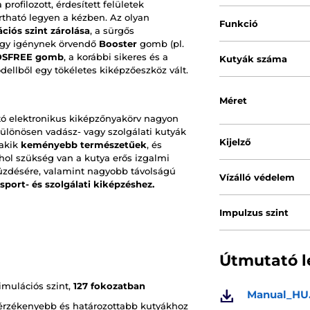
profilozott, érdesített felületek
rtható legyen a kézben. Az olyan
Funkció
ációs szint zárolása
, a sürgős
nagy igénynek örvendő
Booster
gomb (pl.
DSFREE gomb
, a korábbi sikeres és a
Kutyák száma
dellből egy tökéletes kiképzőeszköz vált.
Méret
tó elektronikus kiképzőnyakörv nagyon
ülönösen vadász- vagy szolgálati kutyák
Kijelző
 akik
keményebb természetűek
, és
hol szükség van a kutya erős izgalmi
eküzdésére, valamint nagyobb távolságú
Vízálló védelem
 sport- és szolgálati kiképzéshez.
Impulzus szint
Útmutató l
imulációs szint,
127 fokozatban
Manual_HU
érzékenyebb és határozottabb kutyákhoz