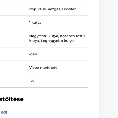
Impulzus
,
Rezgés
,
Booster
1 kutya
Nagytestű kutya
,
Közepes testű
kutya
,
Legnagyobb kutya
igen
Vízbe meríthető
127
etöltése
.pdf