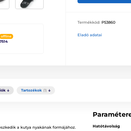
Termékkód:
P53860
Eladó adatai
offline
 7514
iók
Tartozékok
(1)
Paraméter
Hatótávolság
leszkedik a kutya nyakának formájához.