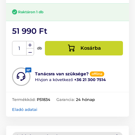
Raktáron 1 db
51 990 Ft
Kosárba
db
Tanácsra van szüksége?
offline
Hívjon a következő
+36 21 300 7514
Termékkód:
P51834
Garancia:
24 hónap
Eladó adatai