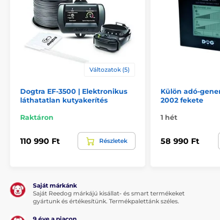
Változatok (5)
Dogtra EF-3500 | Elektronikus
Külön adó-gener
láthatatlan kutyakerítés
2002 fekete
Raktáron
1 hét
110 990 Ft
58 990 Ft
Részletek
Saját márkánk
Saját Reedog márkájú kisállat- és smart termékeket
gyártunk és értékesítünk. Termékpalettánk széles.
9 éve a piacon