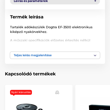
Leírás és paraméterek
Termék leírása
Tartalék adókészülék Dogtra EF-3500 elektronikus
kiképző nyakörvekhez.
A műszaki specifikációk előzetes értesítés nélkül
változhatnak. A képek csak illusztrációk.
Teljes leírás megjelenítése
A termék a következő kategóriákba sorolt
Tartozékok kerítéshez
Alapegységek
Kapcsolódó termékek
Nyári kiárusítás