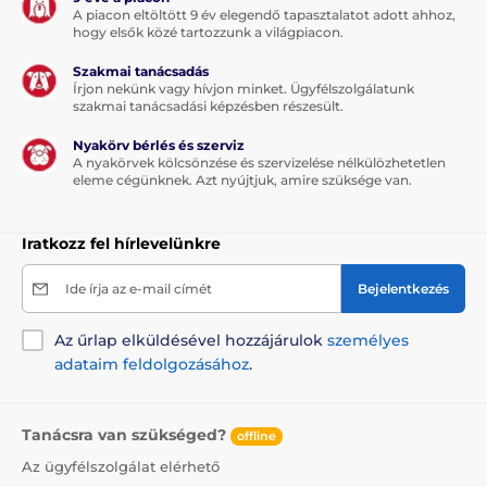
A piacon eltöltött 9 év elegendő tapasztalatot adott ahhoz,
hogy elsők közé tartozzunk a világpiacon.
Szakmai tanácsadás
Írjon nekünk vagy hívjon minket. Ügyfélszolgálatunk
szakmai tanácsadási képzésben részesült.
Nyakörv bérlés és szerviz
A nyakörvek kölcsönzése és szervizelése nélkülözhetetlen
eleme cégünknek. Azt nyújtjuk, amire szüksége van.
Iratkozz fel hírlevelünkre
Ide írja az e-mail címét
Bejelentkezés
Az űrlap elküldésével hozzájárulok
személyes
adataim feldolgozásához
.
Tanácsra van szükséged?
offline
Az ügyfélszolgálat elérhető