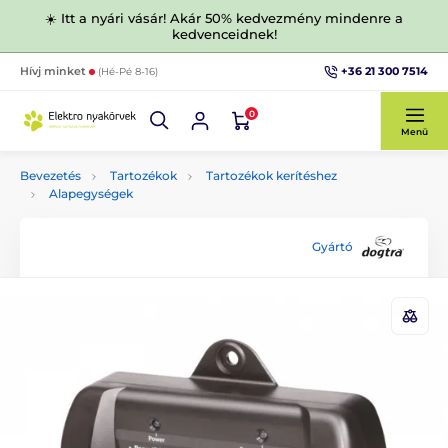
☀️ Itt a nyári vásár! Akár 50% kedvezmény mindenre a
kedvenceidnek!
+36 21 300 7514
Hívj minket
(Hé-Pé 8-16)
0
Menü
Bevezetés
Tartozékok
Tartozékok kerítéshez
Alapegységek
Gyártó