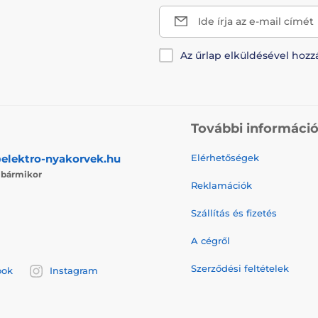
Ide írja az e-mail címét
Az űrlap elküldésével hozz
További informáci
elektro-nyakorvek.hu
Elérhetőségek
j
bármikor
Reklamációk
Szállítás és fizetés
A cégről
Szerződési feltételek
ook
Instagram