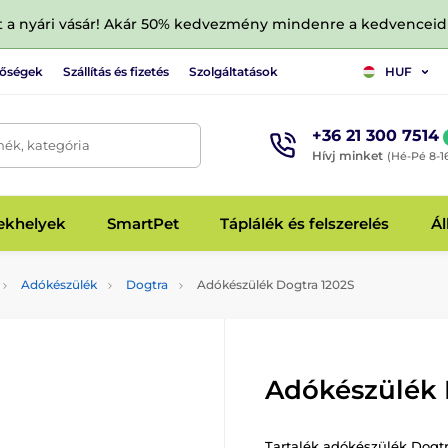
tt a nyári vásár! Akár 50% kedvezmény mindenre a kedvencei
tőségek
Szállítás és fizetés
Szolgáltatások
HUF
+36 21 300 7514
mék, kategória
Hívj minket
(Hé-Pé 8-1
fekhelyek
SmartPet
Táplálék és felszerelés
Ál
Adókészülék
Dogtra
Adókészülék Dogtra 1202S
Adókészülék 
Tartalék adókészülék Dogtr