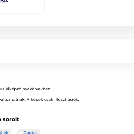
 7514
kus kiképző nyakörvekhez.
változhatnak. A képek csak illusztrációk.
 sorolt
ülék
Dogtra