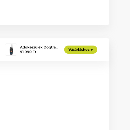
Adókészülék Dogtra…
Vásárláshoz
91 990 Ft