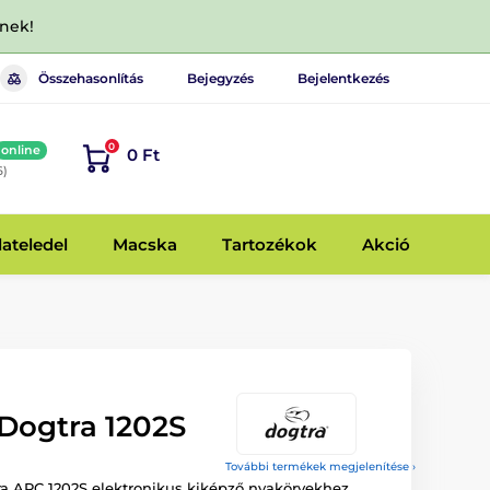
dnek!
Összehasonlítás
Bejegyzés
Bejelentkezés
0
online
0 Ft
6)
lateledel
Macska
Tartozékok
Akció
Dogtra 1202S
További termékek megjelenítése ›
a ARC 1202S elektronikus kiképző nyakörvekhez.