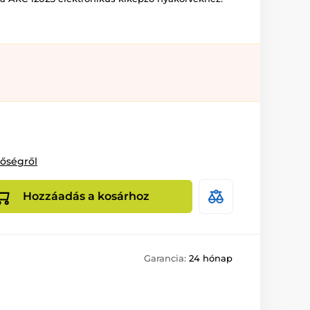
tőségről
Hozzáadás a kosárhoz
Garancia:
24 hónap