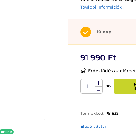
További információk ›
10 nap
91 990 Ft
Érdeklődés az elérhe
db
Termékkód:
P51832
Eladó adatai
online