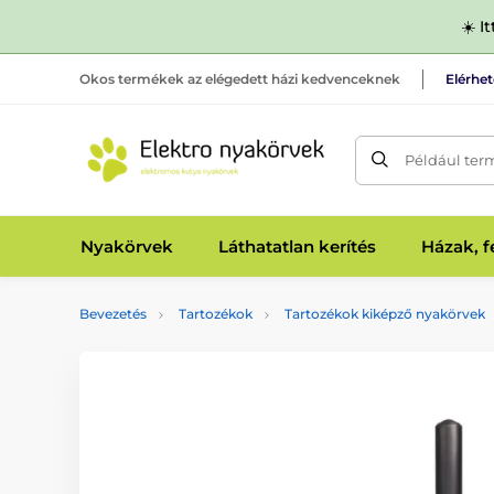
☀️ I
Okos termékek az elégedett házi kedvenceknek
Elérhe
Például ter
Nyakörvek
Láthatatlan kerítés
Házak, 
Bevezetés
Tartozékok
Tartozékok kiképző nyakörvek