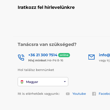
Iratkozz fel hírlevelünkre
Tanácsra van szükséged?
+36 21 300 7514
info@
online
Hívj minket
Hé-Pé 8-16
vagy ír
Hol találsz bennünket
Magyar
Itt is elérhetőek vagyunk::
Youtube
Faceb