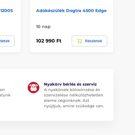
 1200S
Adókészülék Dogtra 4500 Edge
Do
Tá
10 nap
Út
102 990 Ft
11
zletek
Részletek
Nyakörv bérlés és szerviz
jon
A nyakörvek kölcsönzése és
atunk
szervizelése nélkülözhetetlen
eleme cégünknek. Azt
nyújtjuk, amire szüksége van.