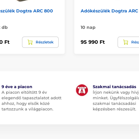
szülék Dogtra ARC 800
Adókészülék Dogtra ARC
2 db
10 nap
0 Ft
95 990 Ft
Részletek
Rés
9 éve a piacon
Szakmai tanácsadás
A piacon eltöltött 9 év
Írjon nekünk vagy hív
elegendő tapasztalatot adott
minket. Ügyfélszolgál
ahhoz, hogy elsők közé
szakmai tanácsadási
tartozzunk a világpiacon.
képzésben részesült.