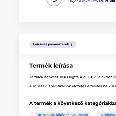
Hívjon a következő
+36 21 300
Leírás és paraméterek
Termék leírása
Tartalék adókészülék Dogtra ARC 1202S elektroni
A műszaki specifikációk előzetes értesítés nélkül 
A termék a következő kategóriákba
Tartozékok kiképző nyakörvek
Adókész