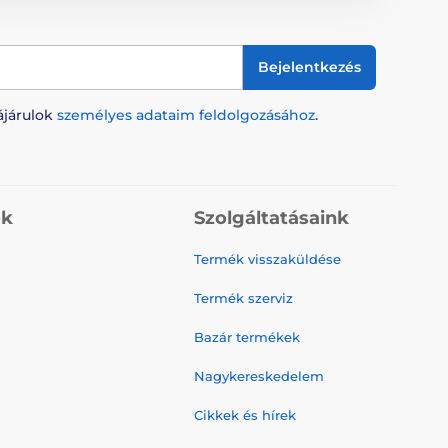
Bejelentkezés
ájárulok
személyes adataim feldolgozásához
.
ók
Szolgáltatásaink
Termék visszaküldése
Termék szerviz
Bazár termékek
Nagykereskedelem
Cikkek és hírek