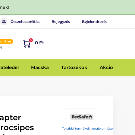
dnek!
Összehasonlítás
Bejegyzés
Bejelentkezés
0
offline
0 Ft
6)
lateledel
Macska
Tartozékok
Akció
apter
rocsipes
További termékek megjelenítése ›