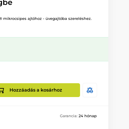
egbe
® mikrocsipes ajtóhoz - üvegajtóba szereléshez.
Hozzáadás a kosárhoz
Garancia:
24 hónap