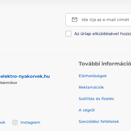
Ide írja az e-mail címét
Az űrlap elküldésével hozz
További informáci
elektro-nyakorvek.hu
Elérhetőségek
j
bármikor
Reklamációk
Szállítás és fizetés
A cégről
Szerződési feltételek
ook
Instagram