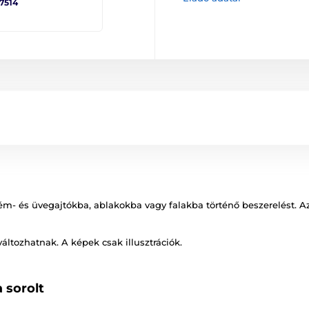
 7514
ém- és üvegajtókba, ablakokba vagy falakba történő beszerelést. Az
változhatnak. A képek csak illusztrációk.
 sorolt