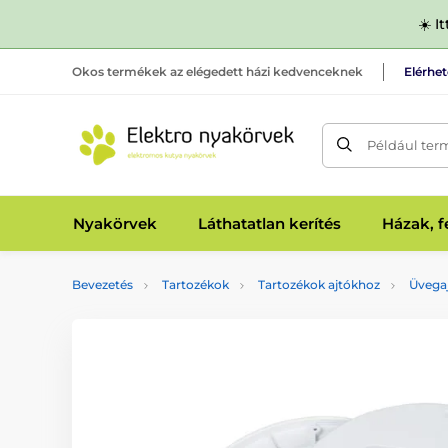
☀️ I
Okos termékek az elégedett házi kedvenceknek
Elérhe
Például ter
Nyakörvek
Láthatatlan kerítés
Házak, 
Bevezetés
Tartozékok
Tartozékok ajtókhoz
Üvega