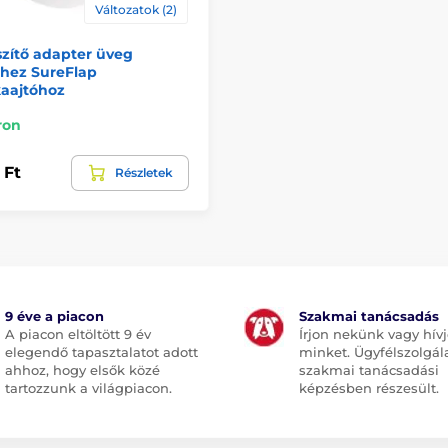
Változatok (2)
zítő adapter üveg
thez SureFlap
aajtóhoz
ron
 Ft
Részletek
9 éve a piacon
Szakmai tanácsadás
A piacon eltöltött 9 év
Írjon nekünk vagy hív
elegendő tapasztalatot adott
minket. Ügyfélszolgál
ahhoz, hogy elsők közé
szakmai tanácsadási
tartozzunk a világpiacon.
képzésben részesült.