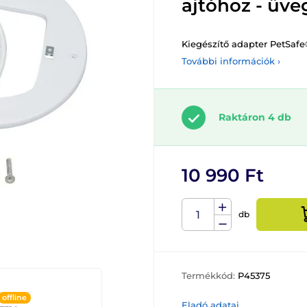
ajtóhoz - üv
Kiegészítő adapter PetSafe
További információk ›
Raktáron 4 db
10 990 Ft
db
Termékkód:
P45375
offline
Eladó adatai