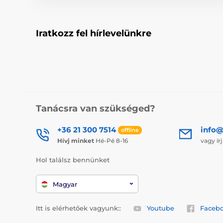
Iratkozz fel hírlevelünkre
Tanácsra van szükséged?
+36 21 300 7514
info@
offline
Hívj minket
Hé-Pé 8-16
vagy ír
Hol találsz bennünket
Magyar
Itt is elérhetőek vagyunk::
Youtube
Faceb