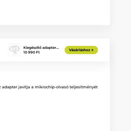
Kiegészítő adapter…
Vásárláshoz
10 990 Ft
 adapter javítja a mikrochip-olvasó teljesítményét