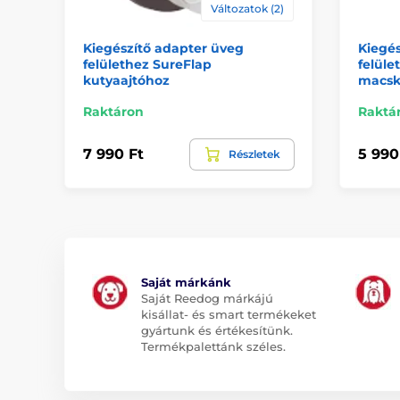
Változatok (2)
Kiegészítő adapter üveg
Kiegés
felülethez SureFlap
felüle
kutyaajtóhoz
macsk
Raktáron
Raktá
7 990 Ft
5 990
Részletek
Saját márkánk
Saját Reedog márkájú
kisállat- és smart termékeket
gyártunk és értékesítünk.
Termékpalettánk széles.