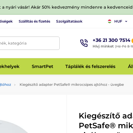
tt a nyári vásár! Akár 50% kedvezmény mindenre a kedvencei
tőségek
Szállítás és fizetés
Szolgáltatások
HUF
+36 21 300 7514
mék, kategória
Hívj minket
(Hé-Pé 8-1
fekhelyek
SmartPet
Táplálék és felszerelés
Ál
jtóhoz
Kiegészítő adapter PetSafe® mikrocsipes ajtóhoz - üvegbe
Kiegészítő ad
PetSafe® mik