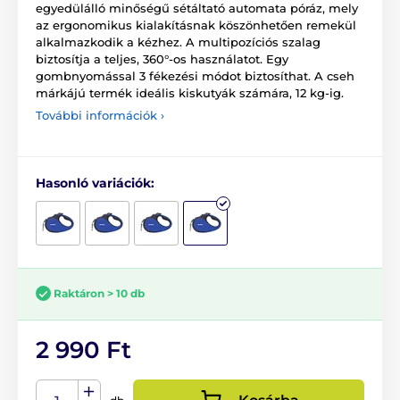
egyedülálló minőségű sétáltató automata póráz, mely
az ergonomikus kialakításnak köszönhetően remekül
alkalmazkodik a kézhez. A multipozíciós szalag
biztosítja a teljes, 360°-os használatot. Egy
gombnyomással 3 fékezési módot biztosíthat. A cseh
márkájú termék ideális kiskutyák számára, 12 kg-ig.
További információk ›
Hasonló variációk:
Raktáron > 10 db
2 990 Ft