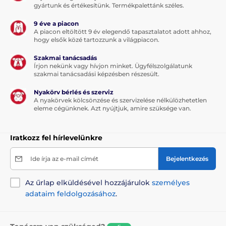
hanem kutyája és élvezni fogja a sétáltatást.
gyártunk és értékesítünk. Termékpalettánk széles.
A szalag kényelmesebb formája a sétáltatásnak és
9 éve a piacon
szakítószilárdságú anyagból készült. A szövet kiválóan
A piacon eltöltött 9 év elegendő tapasztalatot adott ahhoz,
hogy elsők közé tartozzunk a világpiacon.
ellenáll a terhelésnek. A minőségi tekercselő
(szalagfeltekerő) mechanizmus biztosítja a szalag
Szakmai tanácsadás
akadálymentes feltekerését - a szalag nem szorul be
Írjon nekünk vagy hívjon minket. Ügyfélszolgálatunk
és nem akad el.
szakmai tanácsadási képzésben részesült.
Nyakörv bérlés és szerviz
A nyakörvek kölcsönzése és szervizelése nélkülözhetetlen
eleme cégünknek. Azt nyújtjuk, amire szüksége van.
Iratkozz fel hírlevelünkre
Ide írja az e-mail címét
Bejelentkezés
Az űrlap elküldésével hozzájárulok
személyes
adataim feldolgozásához
.