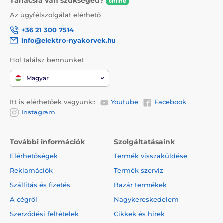
Tanácsra van szükséged?
online
Az ügyfélszolgálat elérhető
+36 21 300 7514
info@elektro-nyakorvek.hu
A póráz vitathatatlan előnye a design, mely nemcsak
Hol találsz bennünket
hogy stílusos, de a kényelmét is biztosítja! A
kényelmes és megbízható fogásról az ergonomikus
Magyar
fogantyú gondoskodik. A kutya nyakörve krómozott
karabiner segítségével csatlakoztató a pórázhoz.
Itt is elérhetőek vagyunk::
Youtube
Facebook
Instagram
Design, melyet gyorsan megszeret!
További információk
Szolgáltatásaink
Amennyiben egy termék esetében a minőség és a
Elérhetőségek
Termék visszaküldése
modern kialakítás ötvözi egymást, könnyedén
megkedvelheti. A Reedog Senza automata póráz
Reklamációk
Termék szerviz
eredeti és praktikus designnal lett ellátva. A termék
négyféle méretben és különböző színváltozatban is
Szállítás és fizetés
Bazár termékek
kapható.
A cégről
Nagykereskedelem
Szerződési feltételek
Cikkek és hírek