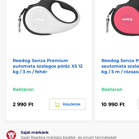
Reedog Senza Premium
Reedog Senza 
automata szalagos póráz XS 12
sautomata szala
kg / 3 m / fehér
kg / 5 m / rózsas
Multipozíciós szalag...
Raktáron
Raktáron
A multipozíciós szalagfunkció azt jelenti, hogy a
2 990 Ft
10 990 Ft
Részletek
szalag nem szorul be semmilyen szögben sem. A
kutyája bármilyen irányba elszaladhat, továbbá
semmilyen hirtelen mozdulat miatt sem veszítheti el
a kontrollt a póráz felett. Gond nélkül sétáltathatja
házi kedvencét. A póráz tökéletesen alkalmazkodik a
Saját márkánk
mozgásirányhoz. Nemcsak Ön fogja jól érezni magát,
Saját Reedog márkájú kisállat- és smart termékeket