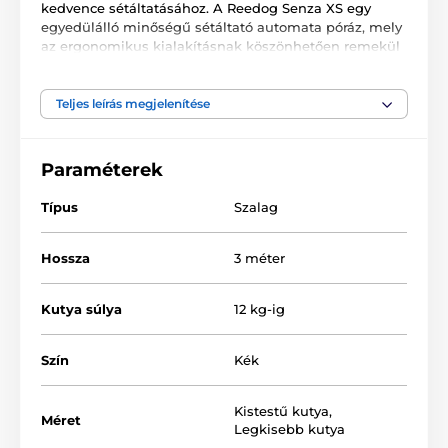
kedvence sétáltatásához. A Reedog Senza XS egy
egyedülálló minőségű sétáltató automata póráz, mely
az ergonomikus kialakításnak köszönhetően remekül
alkalmazkodik a kézhez. A multipozíciós szalag
biztosítja a teljes, 360°-os használatot. Egy
gombnyomással 3 fékezési módot biztosíthat. A cseh
Teljes leírás megjelenítése
márkájú termék ideális kiskutyák számára, 12 kg-ig.
Paraméterek
Típus
Szalag
Hossza
3 méter
Kutya súlya
12 kg-ig
Szín
Kék
Kistestű kutya
,
Méret
Legkisebb kutya
A Reedog Senza Premium