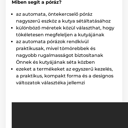
Miben segít a póráz?
az automata, öntekercselő póráz
nagyszerű eszköz a kutya sétáltatásához
különböző méretek közül választhat, hogy
tökéletesen megfeleljen a kutyájának
az automata pórázok rendkívül
praktikusak, mivel tömörebbek és
nagyobb rugalmasságot biztosítanak
Önnek és kutyájának séta közben
ezeket a termékeket az egyszerű kezelés,
a praktikus, kompakt forma és a designos
Az automata Reedog póráz
változatok választéka jellemzi
teljes mértékben
megbízható!
Nem számít, hogy merre sétáltatja házi kedvencét. A
Reedog Senza automata póráz garantálja a
kényelmes, egyszerű kezelést és a megbízható