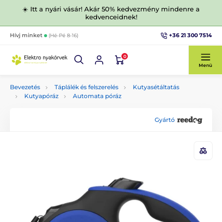
☀️ Itt a nyári vásár! Akár 50% kedvezmény mindenre a
kedvenceidnek!
+36 21 300 7514
Hívj minket
(Hé-Pé 8-16)
0
Menü
Bevezetés
Táplálék és felszerelés
Kutyasétáltatás
Kutyapóráz
Automata póráz
Gyártó