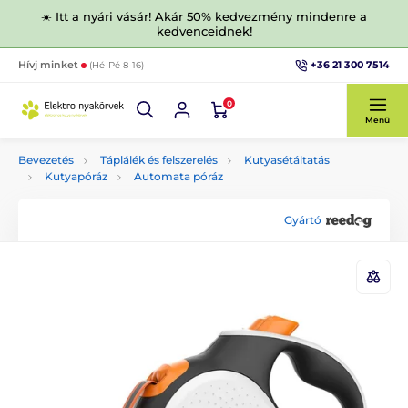
☀️ Itt a nyári vásár! Akár 50% kedvezmény mindenre a
kedvenceidnek!
+36 21 300 7514
Hívj minket
(Hé-Pé 8-16)
0
Menü
Bevezetés
Táplálék és felszerelés
Kutyasétáltatás
Kutyapóráz
Automata póráz
Gyártó