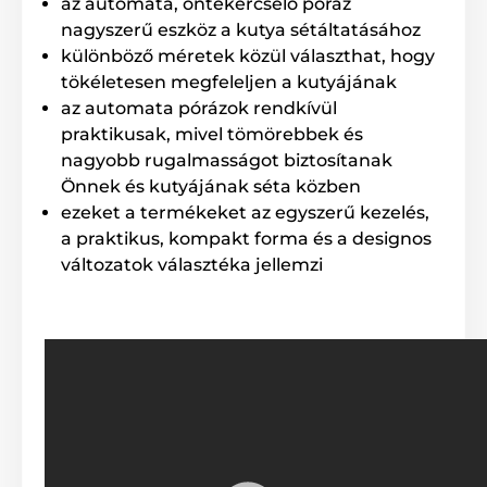
az automata, öntekercselő póráz
gombnyomással
nagyszerű eszköz a kutya sétáltatásához
különböző méretek közül választhat, hogy
A fékrendszernek köszönhetően maximális felügyelet
alatt tarthatja a kutyát, legyen szó a szembejövő
tökéletesen megfeleljen a kutyájának
kutyáról, járókelőről vagy elhaladó autóról. Szükség
az automata pórázok rendkívül
esetén egy gombnyomással, könnyedén megállíthatja
praktikusak, mivel tömörebbek és
vagy visszahúzhatja házi kedvencét. Az ergonomikus
nagyobb rugalmasságot biztosítanak
fogantyúnak köszönhetően, a fékezőgomb, szó szerint
a hüvelykujja alatt található. Mivel a gyors reakció
Önnek és kutyájának séta közben
pontosan az, amire szüksége lehet váratlan
ezeket a termékeket az egyszerű kezelés,
helyzetekben, sétáltatás közben. A fogantyú
a praktikus, kompakt forma és a designos
gumibevonattal lett ellátva.
változatok választéka jellemzi
Multipozíciós szalag...
A multipozíciós szalagfunkció azt jelenti, hogy a
szalag nem szorul be semmilyen szögben sem. A
kutyája bármilyen irányba elszaladhat, továbbá
semmilyen hirtelen mozdulat miatt sem veszítheti el
a kontrollt a póráz felett. Gond nélkül sétáltathatja
házi kedvencét. A póráz tökéletesen alkalmazkodik a