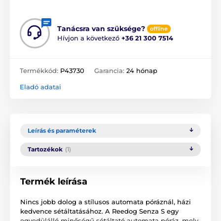
Tanácsra van szüksége?
offline
Hívjon a következő
+36 21 300 7514
Termékkód:
P43730
Garancia:
24 hónap
Eladó adatai
Leírás és paraméterek
Tartozékok
(1)
Termék leírása
Nincs jobb dolog a stílusos automata póráznál, házi
kedvence sétáltatásához. A Reedog Senza S egy
egyedülálló minőségű sétáltató automata póráz, mely