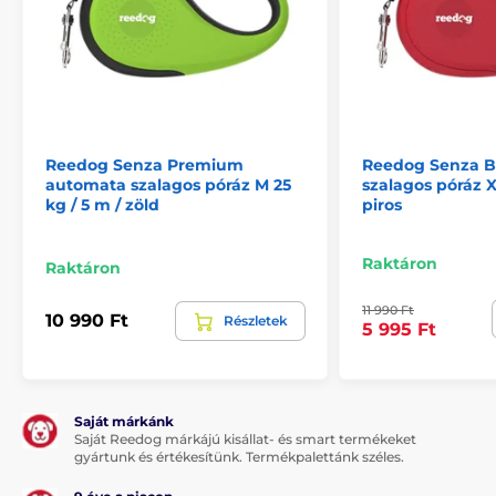
négyféle méretben és különböző színváltozatban is
kapható.
A termék előnyei:
ergonomikus, gumírozott fogantyú
Reedog Senza Premium
Reedog Senza B
vezérlés egyetlen gombnyomással
automata szalagos póráz M 25
szalagos póráz X
multipozíciós szalag - nem akad be
kg / 5 m / zöld
piros
3 fékezési mód
Raktáron
Raktáron
stílusos design
11 990 Ft
10 990 Ft
Részletek
5 995 Ft
A termék hátrányai:
nincs
Saját márkánk
Saját Reedog márkájú kisállat- és smart termékeket
A csomag tartalma:
gyártunk és értékesítünk. Termékpalettánk széles.
1 x Reedog Senza automata szalagos póráz