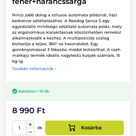
fehér+narancssárga
Nincs jobb dolog a stílusos automata póráznál, házi
kedvence sétáltatásához. A Reedog Senza S egy
egyedülálló minőségű sétáltató automata póráz, mely
az ergonomikus kialakításnak köszönhetően remekül
alkalmazkodik a kézhez. A multipozíciós szalag
biztosítja a teljes, 360°-os használatot. Egy
gombnyomással 3 fékezési módot biztosíthat. A cseh
márkájú termék ideális nagytestű kutyák számára, 15
kg-ig.
További információk ›
Raktáron > 10 db
8 990 Ft
Kosárba
db