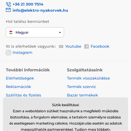
+36 21 300 7514
info@elektro-nyakorvek.hu
Hol találsz bennünket
Magyar
Itt is elérhetőek vagyunk::
Youtube
Facebook
Instagram
További információk
Szolgáltatásaink
Elérhetőségek
Termék visszaküldése
Reklamációk
Termék szerviz
Szállítás és fizetés
Bazár termékek
A cégről
Nagykereskedelem
Sütik beállításai
Ezen a weboldalon sütiket használunk a megfelelő működés
Szerződési feltételek
Cikkek és hírek
biztosítása, a forgalom elemzése, a tartalom személyre szabása
Vélemények és értékelések
és esetlegesen marketing célokra. Hozzájárulás esetén az adatok
megoszthatók partnereinkkel.
Tudjon meg többet»