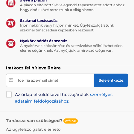
9 éve a piacon
A piacon eltöltött 9 év elegendő tapasztalatot adott ahhoz,
hogy elsők közé tartozzunk a világpiacon.
Megjegyzés: A kép csak illusztráció.
Szakmai tanácsadás
Írjon nekünk vagy hívjon minket. Ügyfélszolgálatunk
szakmai tanácsadási képzésben részesült.
A műszaki specifikációk előzetes értesítés nélkül
változhatnak. A képek csak illusztrációk.
Nyakörv bérlés és szerviz
A nyakörvek kölcsönzése és szervizelése nélkülözhetetlen
eleme cégünknek. Azt nyújtjuk, amire szüksége van.
A termék a következő kategóriákba sorolt
Iratkozz fel hírlevelünkre
Táplálék és felszerelés
Kutyasétáltatás
Kutyapóráz
Automata póráz
Ide írja az e-mail címét
Bejelentkezés
Szalagos
Az űrlap elküldésével hozzájárulok
személyes
adataim feldolgozásához
.
Tanácsra van szükséged?
offline
Az ügyfélszolgálat elérhető