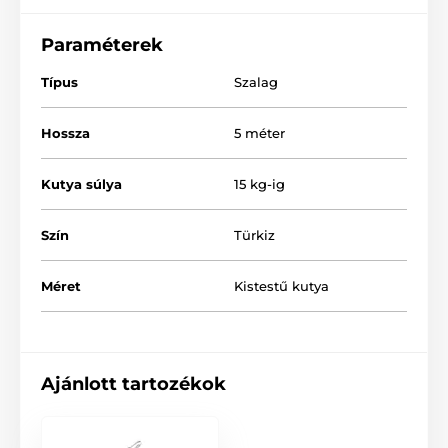
Paraméterek
Típus
Szalag
Hossza
5 méter
Kutya súlya
15 kg-ig
Szín
Türkiz
Méret
Kistestű kutya
A Reedog Senza Premium
S póráz tulajdonságai
Ajánlott tartozékok
Intuitív vezérlés egyetlen gombnyomással
Multipozíciós szalag