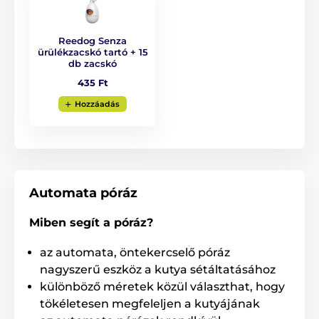
3 fékezési mód
Folyamatos szalag-tekercselés
Reedog Senza
Extra erős szalag
ürülékzacskó tartó + 15
Ergonomikus fogantyú, gumubevonattal
db zacskó
435 Ft
Stílusos megjelenés
Tömör, krómozott karabiner
Hozzáadás
Négyféle méret
Színváltozatok
Kutyafajták: francia bulldog, jack russel terrier,
mops, westie
Automata póráz
Miben segít a póráz?
az automata, öntekercselő póráz
nagyszerű eszköz a kutya sétáltatásához
különböző méretek közül választhat, hogy
tökéletesen megfeleljen a kutyájának