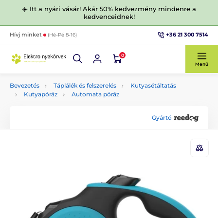
☀️ Itt a nyári vásár! Akár 50% kedvezmény mindenre a
kedvenceidnek!
+36 21 300 7514
Hívj minket
(Hé-Pé 8-16)
0
Menü
Bevezetés
Táplálék és felszerelés
Kutyasétáltatás
Kutyapóráz
Automata póráz
Gyártó