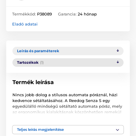
Termékkód:
P38089
Garancia:
24 hónap
Eladó adatai
Leírás és paraméterek
Tartozékok
(1)
Termék leírása
Nincs jobb dolog a stílusos automata póráznál, házi
kedvence sétáltatásához. A Reedog Senza S egy
egyedülálló minőségű sétáltató automata póráz, mely
az ergonomikus kialakításnak köszönhetően remekül
alkalmazkodik a kézhez. A multipozíciós szalag
biztosítja a teljes, 360°-os használatot. Egy
gombnyomással 3 fékezési módot biztosíthat. A cseh
Teljes leírás megjelenítése
márkájú termék ideális kiskutyák számára, 15 kg-ig.