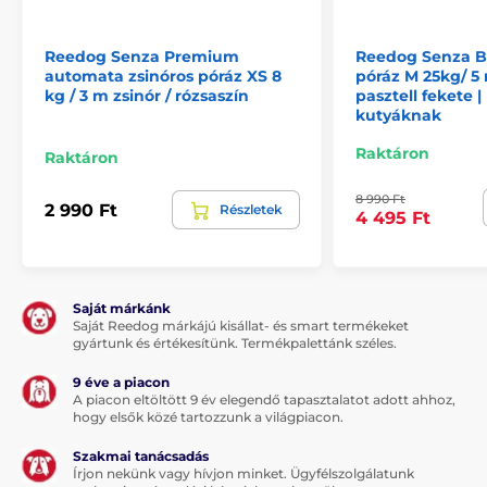
Reedog Senza Premium
Reedog Senza B
automata zsinóros póráz XS 8
póráz M 25kg/ 5 
kg / 3 m zsinór / rózsaszín
pasztell fekete 
kutyáknak
Raktáron
Raktáron
Multipozíciós szalag...
8 990 Ft
2 990 Ft
Részletek
A multipozíciós szalagfunkció azt jelenti, hogy a
4 495 Ft
szalag nem szorul be semmilyen szögben sem. A
kutyája bármilyen irányba elszaladhat, továbbá
semmilyen hirtelen mozdulat miatt sem veszítheti el
a kontrollt a póráz felett. Gond nélkül sétáltathatja
Saját márkánk
házi kedvencét. A póráz tökéletesen alkalmazkodik a
Saját Reedog márkájú kisállat- és smart termékeket
mozgásirányhoz. Nemcsak Ön fogja jól érezni magát,
gyártunk és értékesítünk. Termékpalettánk széles.
hanem kutyája és élvezni fogja a sétáltatást.
9 éve a piacon
A szalag kényelmesebb formája a sétáltatásnak és
A piacon eltöltött 9 év elegendő tapasztalatot adott ahhoz,
hogy elsők közé tartozzunk a világpiacon.
szakítószilárdságú anyagból készült. A szövet kiválóan
ellenáll a terhelésnek. A minőségi tekercselő
Szakmai tanácsadás
(szalagfeltekerő) mechanizmus biztosítja a szalag
Írjon nekünk vagy hívjon minket. Ügyfélszolgálatunk
akadálymentes feltekerését - a szalag nem szorul be