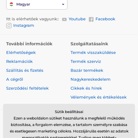
fogantyú gondoskodik. A kutya nyakörve krómozott
Magyar
karabiner segítségével csatlakoztató a pórázhoz.
Itt is elérhetőek vagyunk::
Youtube
Facebook
Instagram
Design, melyet gyorsan megszeret!
További információk
Szolgáltatásaink
Amennyiben egy termék esetében a minőség és a
Elérhetőségek
Termék visszaküldése
modern kialakítás ötvözi egymást, könnyedén
Reklamációk
Termék szerviz
megkedvelheti. A Reedog Senza automata póráz
eredeti és praktikus designnal lett ellátva. A termék
Szállítás és fizetés
Bazár termékek
négyféle méretben és különböző színváltozatban is
A cégről
Nagykereskedelem
kapható.
Szerződési feltételek
Cikkek és hírek
Vélemények és értékelések
Paraméterek:
Sütik beállításai
Kutyák számára 15 kg alatt
Ezen a weboldalon sütiket használunk a megfelelő működés
biztosítása, a forgalom elemzése, a tartalom személyre szabása
A szalag hossza 5 m
és esetlegesen marketing célokra. Hozzájárulás esetén az adatok
A póráz súlya 276 g
megoszthatók partnereinkkel.
Tudjon meg többet»