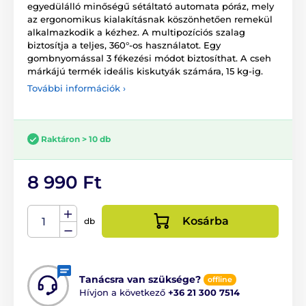
egyedülálló minőségű sétáltató automata póráz, mely
az ergonomikus kialakításnak köszönhetően remekül
alkalmazkodik a kézhez. A multipozíciós szalag
biztosítja a teljes, 360°-os használatot. Egy
gombnyomással 3 fékezési módot biztosíthat. A cseh
márkájú termék ideális kiskutyák számára, 15 kg-ig.
További információk ›
Raktáron > 10 db
8 990 Ft
Kosárba
db
Tanácsra van szüksége?
offline
Hívjon a következő
+36 21 300 7514