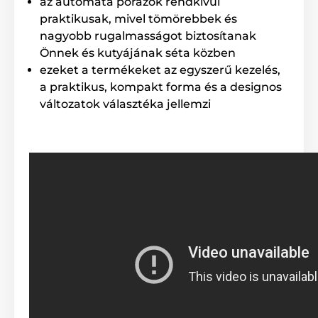
az automata pórázok rendkívül
praktikusak, mivel tömörebbek és
nagyobb rugalmasságot biztosítanak
Önnek és kutyájának séta közben
ezeket a termékeket az egyszerű kezelés,
Az automata Reedog póráz
a praktikus, kompakt forma és a designos
változatok választéka jellemzi
teljes mértékben
megbízható!
Nem számít, hogy merre sétáltatja házi kedvencét. A
Reedog Senza automata póráz garantálja a
kényelmes, egyszerű kezelést és a megbízható
irányítást. A kutyagazdik tudják, hogy gyakran a gyors
reakció dönt válsághelyzetekben, nem csak sétáltatás
közben.
Fékrendszer kezelése egy
gombnyomással