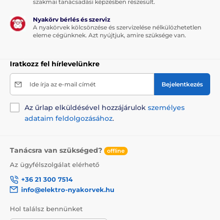
szakmai tanácsadási képzésben részesült.
és nem akad el.
Nyakörv bérlés és szerviz
A nyakörvek kölcsönzése és szervizelése nélkülözhetetlen
eleme cégünknek. Azt nyújtjuk, amire szüksége van.
Iratkozz fel hírlevelünkre
Ide írja az e-mail címét
Bejelentkezés
Az űrlap elküldésével hozzájárulok
személyes
adataim feldolgozásához
.
Tanácsra van szükséged?
offline
Az ügyfélszolgálat elérhető
+36 21 300 7514
info@elektro-nyakorvek.hu
A póráz vitathatatlan előnye a design, mely nemcsak
hogy stílusos, de a kényelmét is biztosítja! A
Hol találsz bennünket
kényelmes és megbízható fogásról az ergonomikus