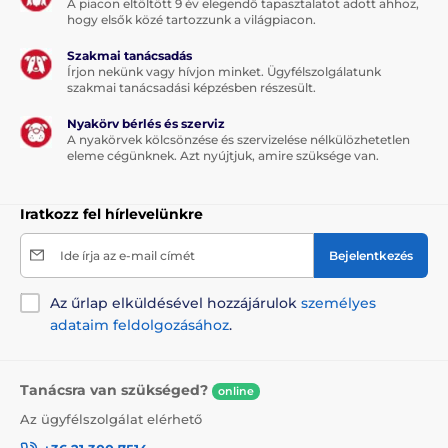
stílusos design
A piacon eltöltött 9 év elegendő tapasztalatot adott ahhoz,
hogy elsők közé tartozzunk a világpiacon.
Szakmai tanácsadás
A termék hátrányai:
Írjon nekünk vagy hívjon minket. Ügyfélszolgálatunk
szakmai tanácsadási képzésben részesült.
nincs
Nyakörv bérlés és szerviz
A nyakörvek kölcsönzése és szervizelése nélkülözhetetlen
eleme cégünknek. Azt nyújtjuk, amire szüksége van.
A csomag tartalma:
1 x Reedog Senza automata szalagos póráz
Iratkozz fel hírlevelünkre
Ide írja az e-mail címét
Bejelentkezés
Megjegyzés: A kép csak illusztráció.
Az űrlap elküldésével hozzájárulok
személyes
A műszaki specifikációk előzetes értesítés nélkül
adataim feldolgozásához
.
változhatnak. A képek csak illusztrációk.
Tanácsra van szükséged?
online
A termék a következő kategóriákba sorolt
Az ügyfélszolgálat elérhető
Táplálék és felszerelés
Kutyasétáltatás