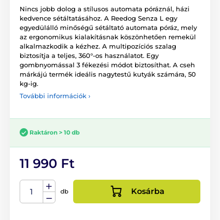
Nincs jobb dolog a stílusos automata póráznál, házi
kedvence sétáltatásához. A Reedog Senza L egy
egyedülálló minőségű sétáltató automata póráz, mely
az ergonomikus kialakításnak köszönhetően remekül
alkalmazkodik a kézhez. A multipozíciós szalag
biztosítja a teljes, 360°-os használatot. Egy
gombnyomással 3 fékezési módot biztosíthat. A cseh
márkájú termék ideális nagytestű kutyák számára, 50
kg-ig.
További információk ›
Raktáron > 10 db
11 990 Ft
Kosárba
db