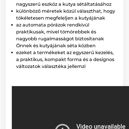
nagyszerű eszköz a kutya sétáltatásához
Nem számít, hogy merre sétáltatja házi kedvencét. A
különböző méretek közül választhat, hogy
Reedog Senza automata póráz garantálja a
tökéletesen megfeleljen a kutyájának
kényelmes, egyszerű kezelést és a megbízható
az automata pórázok rendkívül
irányítást. A kutyagazdik tudják, hogy gyakran a gyors
reakció dönt válsághelyzetekben, nem csak sétáltatás
praktikusak, mivel tömörebbek és
közben.
nagyobb rugalmasságot biztosítanak
Önnek és kutyájának séta közben
ezeket a termékeket az egyszerű kezelés,
Fékrendszer kezelése egy
a praktikus, kompakt forma és a designos
gombnyomással
változatok választéka jellemzi
A fékrendszernek köszönhetően maximális felügyelet
alatt tarthatja a kutyát, legyen szó a szembejövő
kutyáról, járókelőről vagy elhaladó autóról. Szükség
esetén egy gombnyomással, könnyedén megállíthatja
vagy visszahúzhatja házi kedvencét. Az ergonomikus
fogantyúnak köszönhetően, a fékezőgomb, szó szerint
a hüvelykujja alatt található. Mivel a gyors reakció
pontosan az, amire szüksége lehet váratlan
helyzetekben, sétáltatás közben. A fogantyú
gumibevonattal lett ellátva.