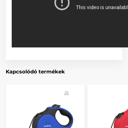
Multipozíciós szalag...
A multipozíciós szalagfunkció azt jelenti, hogy a
szalag nem szorul be semmilyen szögben sem. A
kutyája bármilyen irányba elszaladhat, továbbá
semmilyen hirtelen mozdulat miatt sem veszítheti el
a kontrollt a póráz felett. Gond nélkül sétáltathatja
házi kedvencét. A póráz tökéletesen alkalmazkodik a
mozgásirányhoz. Nemcsak Ön fogja jól érezni magát,
hanem kutyája és élvezni fogja a sétáltatást.
Kapcsolódó termékek
A szalag kényelmesebb formája a sétáltatásnak és
szakítószilárdságú anyagból készült. A szövet kiválóan
ellenáll a terhelésnek. A minőségi tekercselő
(szalagfeltekerő) mechanizmus biztosítja a szalag
akadálymentes feltekerését - a szalag nem szorul be
és nem akad el.
A póráz vitathatatlan előnye a design, mely nemcsak
hogy stílusos, de a kényelmét is biztosítja! A
kényelmes és megbízható fogásról az ergonomikus