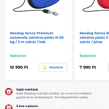
fogantyú gondoskodik. A kutya nyakörve krómozott
karabiner segítségével csatlakoztató a pórázhoz.
Design, melyet gyorsan megszeret!
Reedog Senza Premium
Reedog Senza B
Amennyiben egy termék esetében a minőség és a
automata zsinóros póráz M 20
zsinóros póráz S 
modern kialakítás ötvözi egymást, könnyedén
kg / 5 m zsinór / kék
zsinór / piros
megkedvelheti. A Reedog Senza automata póráz
eredeti és praktikus designnal lett ellátva. A termék
négyféle méretben és különböző színváltozatban is
Raktáron
Raktáron
kapható.
10 990 Ft
7 990 Ft
Részletek
A termék előnyei:
ergonomikus, gumírozott fogantyú
vezérlés egyetlen gombnyomással
Saját márkánk
Saját Reedog márkájú kisállat- és smart termékeket
multipozíciós szalag - nem akad be
gyártunk és értékesítünk. Termékpalettánk széles.
3 fékezési mód
9 éve a piacon