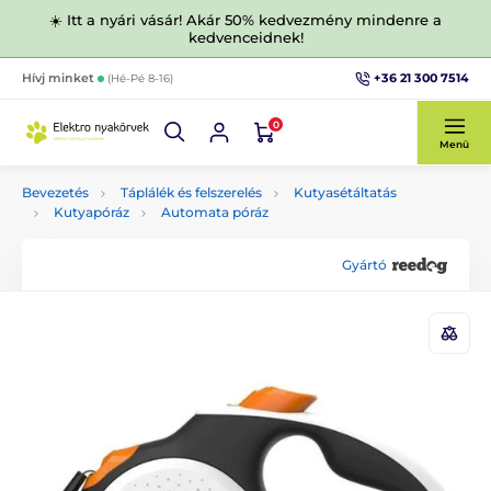
☀️ Itt a nyári vásár! Akár 50% kedvezmény mindenre a
kedvenceidnek!
+36 21 300 7514
Hívj minket
(Hé-Pé 8-16)
0
Menü
Bevezetés
Táplálék és felszerelés
Kutyasétáltatás
Kutyapóráz
Automata póráz
Gyártó