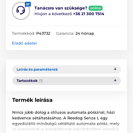
Tanácsra van szüksége?
online
Hívjon a következő
+36 21 300 7514
Termékkód:
P43732
Garancia:
24 hónap
Eladó adatai
Leírás és paraméterek
Tartozékok
(1)
Termék leírása
Nincs jobb dolog a stílusos automata póráznál, házi
kedvence sétáltatásához. A Reedog Senza L egy
egyedülálló minőségű sétáltató automata póráz, mely
az ergonomikus kialakításnak köszönhetően remekül