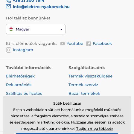
+36 21 300 7514
info@elektro-nyakorvek.hu
Kutyapóráz
Automata póráz
Hol találsz bennünket
Szalagos
Közepes testű kutyáknak
Nagytestű kutyáknak
Magyar
Sétáltatási felszerelések
Itt is elérhetőek vagyunk::
Youtube
Facebook
Instagram
További információk
Szolgáltatásaink
Elérhetőségek
Termék visszaküldése
Reklamációk
Termék szerviz
Szállítás és fizetés
Bazár termékek
A cégről
Nagykereskedelem
Sütik beállításai
Ezen a weboldalon sütiket használunk a megfelelő működés
Szerződési feltételek
Cikkek és hírek
biztosítása, a forgalom elemzése, a tartalom személyre szabása
Vélemények és értékelések
és esetlegesen marketing célokra. Hozzájárulás esetén az adatok
megoszthatók partnereinkkel.
Tudjon meg többet»