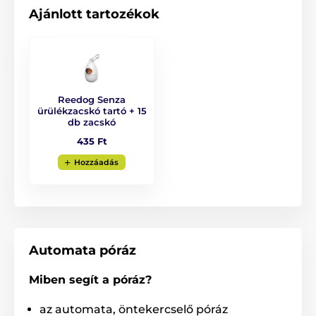
Ajánlott tartozékok
Négyféle méret
Színváltozatok
Reedog Senza
ürülékzacskó tartó + 15
db zacskó
435 Ft
Hozzáadás
Automata póráz
Az automata Reedog póráz
teljes mértékben
Miben segít a póráz?
megbízható!
az automata, öntekercselő póráz