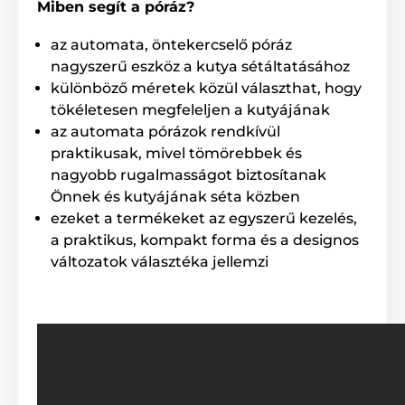
Miben segít a póráz?
az automata, öntekercselő póráz
nagyszerű eszköz a kutya sétáltatásához
különböző méretek közül választhat, hogy
tökéletesen megfeleljen a kutyájának
az automata pórázok rendkívül
praktikusak, mivel tömörebbek és
nagyobb rugalmasságot biztosítanak
Önnek és kutyájának séta közben
ezeket a termékeket az egyszerű kezelés,
a praktikus, kompakt forma és a designos
változatok választéka jellemzi
Az automata Reedog póráz
teljes mértékben
megbízható!
Nem számít, hogy merre sétáltatja házi kedvencét. A
Reedog Senza automata póráz garantálja a