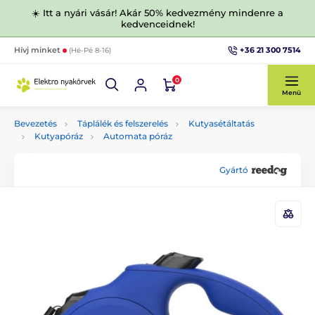
☀️ Itt a nyári vásár! Akár 50% kedvezmény mindenre a
kedvenceidnek!
+36 21 300 7514
Hívj minket
(Hé-Pé 8-16)
0
Menü
Bevezetés
Táplálék és felszerelés
Kutyasétáltatás
Kutyapóráz
Automata póráz
Gyártó