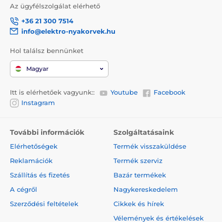
Az ügyfélszolgálat elérhető
+36 21 300 7514
info@elektro-nyakorvek.hu
Hol találsz bennünket
A póráz vitathatatlan előnye a design, mely nemcsak
hogy stílusos, de a kényelmét is biztosítja! A
Magyar
kényelmes és megbízható fogásról az ergonomikus
fogantyú gondoskodik. A kutya nyakörve krómozott
karabiner segítségével csatlakoztató a pórázhoz.
Itt is elérhetőek vagyunk::
Youtube
Facebook
Instagram
Design, melyet gyorsan megszeret!
További információk
Szolgáltatásaink
Amennyiben egy termék esetében a minőség és a
Elérhetőségek
Termék visszaküldése
modern kialakítás ötvözi egymást, könnyedén
Reklamációk
Termék szerviz
megkedvelheti. A Reedog Senza automata póráz
eredeti és praktikus designnal lett ellátva. A termék
Szállítás és fizetés
Bazár termékek
négyféle méretben és különböző színváltozatban is
A cégről
Nagykereskedelem
kapható.
Szerződési feltételek
Cikkek és hírek
Vélemények és értékelések