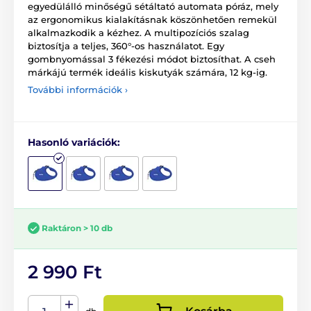
egyedülálló minőségű sétáltató automata póráz, mely
az ergonomikus kialakításnak köszönhetően remekül
alkalmazkodik a kézhez. A multipozíciós szalag
biztosítja a teljes, 360°-os használatot. Egy
gombnyomással 3 fékezési módot biztosíthat. A cseh
márkájú termék ideális kiskutyák számára, 12 kg-ig.
További információk ›
Hasonló variációk:
Raktáron > 10 db
2 990 Ft