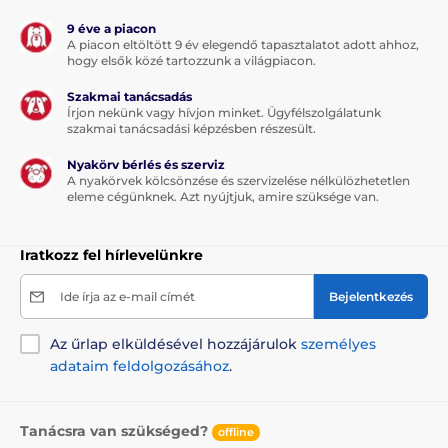
házi kedvencét. A póráz tökéletesen alkalmazkodik a
mozgásirányhoz. Nemcsak Ön fogja jól érezni magát,
9 éve a piacon
hanem kutyája és élvezni fogja a sétáltatást.
A piacon eltöltött 9 év elegendő tapasztalatot adott ahhoz,
hogy elsők közé tartozzunk a világpiacon.
A szalag kényelmesebb formája a sétáltatásnak és
szakítószilárdságú anyagból készült. A szövet kiválóan
Szakmai tanácsadás
Írjon nekünk vagy hívjon minket. Ügyfélszolgálatunk
ellenáll a terhelésnek. A minőségi tekercselő
szakmai tanácsadási képzésben részesült.
(szalagfeltekerő) mechanizmus biztosítja a szalag
akadálymentes feltekerését - a szalag nem szorul be
Nyakörv bérlés és szerviz
és nem akad el.
A nyakörvek kölcsönzése és szervizelése nélkülözhetetlen
eleme cégünknek. Azt nyújtjuk, amire szüksége van.
Iratkozz fel hírlevelünkre
Ide írja az e-mail címét
Bejelentkezés
Az űrlap elküldésével hozzájárulok
személyes
adataim feldolgozásához
.
Tanácsra van szükséged?
offline