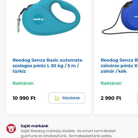
Reedog Senza Basic automata
Reedog Senza B
szalagos póráz L 50 kg / 5 m /
zsinóros póráz X
türkiz
zsinór / kék
Raktáron
Raktáron
Multipozíciós szalag...
10 990 Ft
2 990 Ft
Részletek
A multipozíciós szalagfunkció azt jelenti, hogy a
szalag nem szorul be semmilyen szögben sem. A
kutyája bármilyen irányba elszaladhat, továbbá
Saját márkánk
semmilyen hirtelen mozdulat miatt sem veszítheti el
Saját Reedog márkájú kisállat- és smart termékeket
a kontrollt a póráz felett. Gond nélkül sétáltathatja
gyártunk és értékesítünk. Termékpalettánk széles.