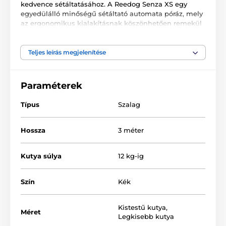
kedvence sétáltatásához. A Reedog Senza XS egy
egyedülálló minőségű sétáltató automata póráz, mely
az ergonomikus kialakításnak köszönhetően remekül
alkalmazkodik a kézhez. A multipozíciós szalag
biztosítja a teljes, 360°-os használatot. Egy
gombnyomással 3 fékezési módot biztosíthat. A cseh
Teljes leírás megjelenítése
márkájú termék ideális kiskutyák számára, 12 kg-ig.
Paraméterek
Típus
Szalag
Hossza
3 méter
Kutya súlya
12 kg-ig
Szín
Kék
Kistestű kutya
,
Méret
Legkisebb kutya
A Reedog Senza Basic XS