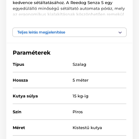
kedvence sétáltatásához. A Reedog Senza S egy
egyedülálló minőségű sétáltató automata póráz, mely
az ergonomikus kialakításnak köszönhetően remekül
alkalmazkodik a kézhez. A multipozíciós szalag
biztosítja a teljes, 360°-os használatot. Egy
gombnyomással 3 fékezési módot biztosíthat. A cseh
Teljes leírás megjelenítése
márkájú termék ideális kiskutyák számára, 15 kg-ig.
Paraméterek
Típus
Szalag
Hossza
5 méter
Kutya súlya
15 kg-ig
Szín
Piros
Méret
Kistestű kutya
A Reedog Senza Basic S