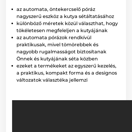
az automata, öntekercselő póráz
nagyszerű eszköz a kutya sétáltatásához
különböző méretek közül választhat, hogy
tökéletesen megfeleljen a kutyájának
az automata pórázok rendkívül
praktikusak, mivel tömörebbek és
nagyobb rugalmasságot biztosítanak
Önnek és kutyájának séta közben
ezeket a termékeket az egyszerű kezelés,
a praktikus, kompakt forma és a designos
változatok választéka jellemzi
Az automata Reedog póráz
teljes mértékben
megbízható!
Nem számít, hogy merre sétáltatja házi kedvencét. A
Reedog Senza automata póráz garantálja a