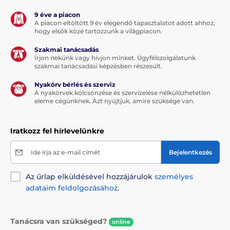
hanem kutyája és élvezni fogja a sétáltatást.
9 éve a piacon
A szalag kényelmesebb formája a sétáltatásnak és
A piacon eltöltött 9 év elegendő tapasztalatot adott ahhoz,
szakítószilárdságú anyagból készült. A szövet kiválóan
hogy elsők közé tartozzunk a világpiacon.
ellenáll a terhelésnek. A minőségi tekercselő
Szakmai tanácsadás
(szalagfeltekerő) mechanizmus biztosítja a szalag
Írjon nekünk vagy hívjon minket. Ügyfélszolgálatunk
akadálymentes feltekerését - a szalag nem szorul be
szakmai tanácsadási képzésben részesült.
és nem akad el.
Nyakörv bérlés és szerviz
A póráz vitathatatlan előnye a design, mely nemcsak
A nyakörvek kölcsönzése és szervizelése nélkülözhetetlen
hogy stílusos, de a kényelmét is biztosítja! A
eleme cégünknek. Azt nyújtjuk, amire szüksége van.
kényelmes és megbízható fogásról az ergonomikus
fogantyú gondoskodik. A kutya nyakörve krómozott
karabiner segítségével csatlakoztató a pórázhoz.
Iratkozz fel hírlevelünkre
Ide írja az e-mail címét
Bejelentkezés
Az űrlap elküldésével hozzájárulok
személyes
adataim feldolgozásához
.
Tanácsra van szükséged?
online