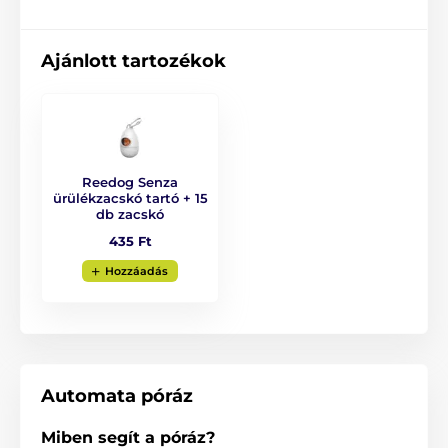
póráz tulajdonságai
Ajánlott tartozékok
Intuitív vezérlés egyetlen gombnyomással
Multipozíciós szalag
3 fékezési mód
Folyamatos szalag-tekercselés
Reedog Senza
Extra erős szalag
ürülékzacskó tartó + 15
Ergonomikus fogantyú
db zacskó
435 Ft
Stílusos megjelenés
Tömör, krómozott karabiner
Hozzáadás
Négyféle méret
Színváltozatok
Kutyafajták: francia bulldog, jack russel terrier,
mops, westie, beagle
Automata póráz
Miben segít a póráz?