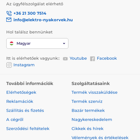
Az ügyfélszolgálat elérhető
+36 21 300 7514
info@elektro-nyakorvek.hu
Hol találsz bennünket
Magyar
Design, melyet gyorsan megszeret!
Itt is elérhetőek vagyunk::
Youtube
Facebook
Amennyiben egy termék esetében a minőség és a
Instagram
modern kialakítás ötvözi egymást, könnyedén
megkedvelheti. A Reedog Senza automata póráz
eredeti és praktikus designnal lett ellátva. A termék
négyféle méretben és különböző színváltozatban is
További információk
Szolgáltatásaink
kapható.
Elérhetőségek
Termék visszaküldése
Reklamációk
Termék szerviz
Paraméterek:
Szállítás és fizetés
Bazár termékek
A cégről
Nagykereskedelem
Kutyák számára 15 kg alatt
Szerződési feltételek
Cikkek és hírek
A szalag hossza 5 m
Vélemények és értékelések