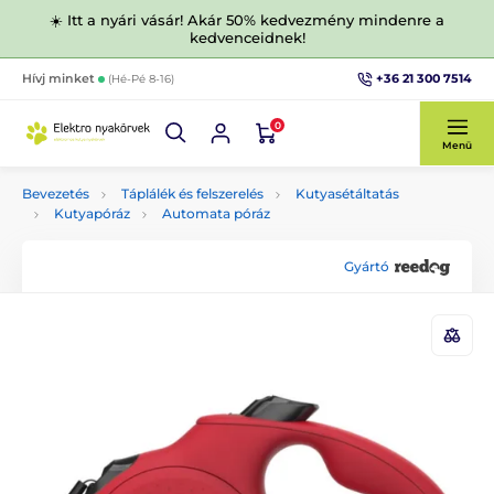
☀️ Itt a nyári vásár! Akár 50% kedvezmény mindenre a
kedvenceidnek!
+36 21 300 7514
Hívj minket
(Hé-Pé 8-16)
0
Menü
Bevezetés
Táplálék és felszerelés
Kutyasétáltatás
Kutyapóráz
Automata póráz
Gyártó