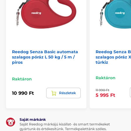
Reedog Senza Basic automata
Reedog Senza B
szalagos póráz L 50 kg / 5 m /
szalagos póráz X
piros
türkiz
Raktáron
Raktáron
Multipozíciós szalag...
11 990 Ft
10 990 Ft
Részletek
A multipozíciós szalagfunkció azt jelenti, hogy a
5 995 Ft
szalag nem szorul be semmilyen szögben sem. A
kutyája bármilyen irányba elszaladhat, továbbá
semmilyen hirtelen mozdulat miatt sem veszítheti el
a kontrollt a póráz felett. Gond nélkül sétáltathatja
Saját márkánk
házi kedvencét. A póráz tökéletesen alkalmazkodik a
Saját Reedog márkájú kisállat- és smart termékeket
mozgásirányhoz. Nemcsak Ön fogja jól érezni magát,
gyártunk és értékesítünk. Termékpalettánk széles.