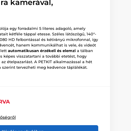
ra kamerával,
lója egy forradalmi 5 literes adagoló, amely
atait kétféle táppal etesse. Széles látószögű, 140°-
080 HD felbontással és kétirányú mikrofonnal, így
vencét, hanem kommunikálhat is vele, és videót
lett
automatikusan érzékeli és elemzi
a tálban
 képes visszatartani a további etetést, hogy
 az ételpazarlást. A PETKIT alkalmazással a hét
 szerint tervezheti meg kedvence táplálékát.
RVA
tőségről