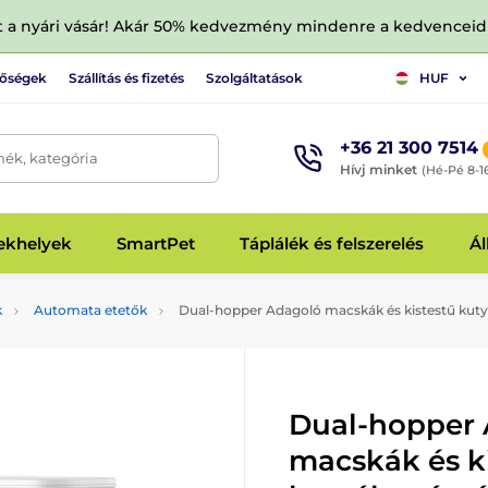
tt a nyári vásár! Akár 50% kedvezmény mindenre a kedvencei
tőségek
Szállítás és fizetés
Szolgáltatások
HUF
+36 21 300 7514
mék, kategória
Hívj minket
(Hé-Pé 8-1
fekhelyek
SmartPet
Táplálék és felszerelés
Ál
k
Automata etetők
Dual-hopper Adagoló macskák és kistestű kutyá
Dual-hopper
macskák és k