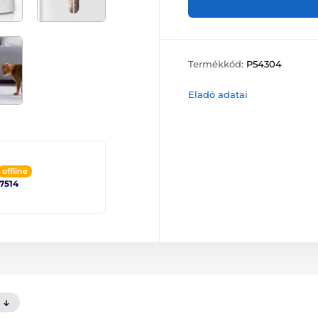
Termékkód:
P54304
Eladó adatai
offline
 7514