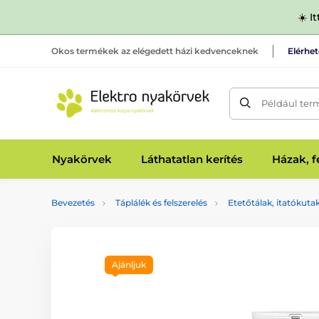
☀️ I
Okos termékek az elégedett házi kedvenceknek
Elérhe
Például ter
Nyakörvek
Láthatatlan kerítés
Házak, 
Bevezetés
Táplálék és felszerelés
Etetőtálak, itatókuta
Ajánljuk