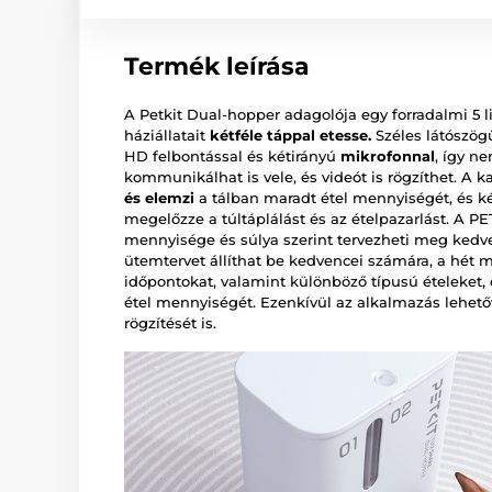
Termék leírása
A Petkit Dual-hopper adagolója egy forradalmi 5 l
háziállatait
kétféle táppal etesse.
Széles látószög
HD felbontással és kétirányú
mikrofonnal
, így n
kommunikálhat is vele, és videót is rögzíthet. A 
és elemzi
a tálban maradt étel mennyiségét, és kép
megelőzze a túltáplálást és az ételpazarlást. A P
mennyisége és súlya szerint tervezheti meg kedve
ütemtervet állíthat be kedvencei számára, a hét 
időpontokat, valamint különböző típusú ételeket, 
étel mennyiségét. Ezenkívül az alkalmazás lehet
rögzítését is.