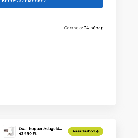
Kérdés az eladóhoz
Garancia:
24 hónap
Dual-hopper Adagoló…
Vásárláshoz
43 990 Ft