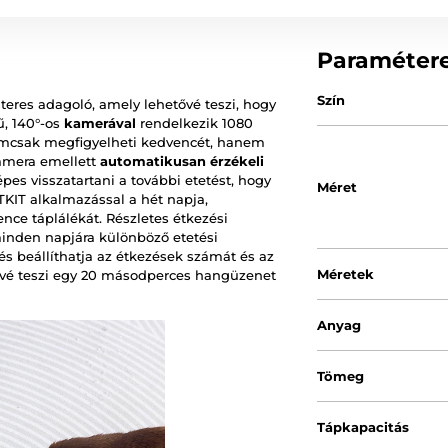
Paraméter
Szín
iteres adagoló, amely lehetővé teszi, hogy
ű, 140°-os
kamerával
rendelkezik 1080
emcsak megfigyelheti kedvencét, hanem
kamera emellett
automatikusan érzékeli
es visszatartani a további etetést, hogy
Méret
ETKIT alkalmazással a hét napja,
nce táplálékát. Részletes étkezési
minden napjára különböző etetési
és beállíthatja az étkezések számát és az
Méretek
ővé teszi egy 20 másodperces hangüzenet
Anyag
Tömeg
Tápkapacitás