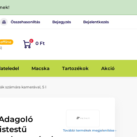
dnek!
Összehasonlítás
Bejegyzés
Bejelentkezés
0
offline
0 Ft
6)
lateledel
Macska
Tartozékok
Akció
k számára kamerával, 5 l
 Adagoló
istestű
További termékek megjelenítése ›