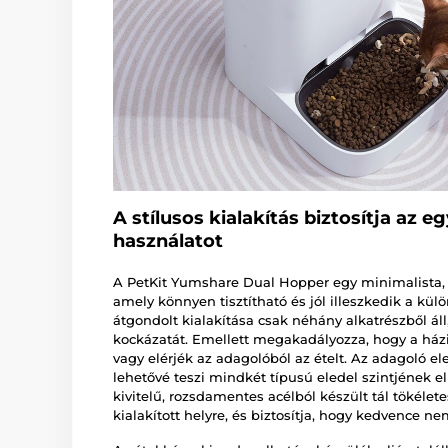
A stílusos kialakítás biztosítja az 
használatot
A PetKit Yumshare Dual Hopper egy minimalista, le
amely könnyen tisztítható és jól illeszkedik a kül
átgondolt kialakítása csak néhány alkatrészből ál
kockázatát. Emellett megakadályozza, hogy a háziá
vagy elérjék az adagolóból az ételt. Az adagoló el
lehetővé teszi mindkét típusú eledel szintjének ell
kivitelű, rozsdamentes acélból készült tál tökélete
kialakított helyre, és biztosítja, hogy kedvence nem