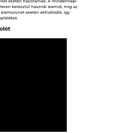
zünet esetén használnak. A mindennapi
pteren keresztül használ áramot, míg az
 áramszünet esetén aktiválódik, így
plálékot.
olót