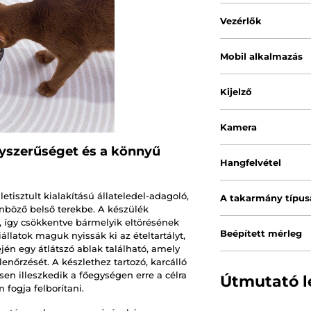
Vezérlők
Mobil alkalmazás
Kijelző
Kamera
egyszerűséget és a könnyű
Hangfelvétel
tisztult kialakítású állateledel-adagoló,
A takarmány típus
önböző belső terekbe. A készülék
l, így csökkentve bármelyik eltörésének
Beépített mérleg
llatok maguk nyissák ki az ételtartályt,
ején egy átlátszó ablak található, amely
enőrzését. A készlethez tartozó, karcálló
sen illeszkedik a főegységen erre a célra
Útmutató l
 fogja felborítani.