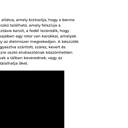
 ellátva, amely biztosítja, hogy a benne
cskó található, amely felszívja a
tásra került, a fedél lezáródik, hogy
lsejében egy rotor van karokkal, amelyek
y az élelmiszer megrekedjen. A készülék
yasztva szárított, száraz, kevert és
részre osztó elválasztónak köszönhetően
sak a tálban keverednek, vagy az
álalhatja őket.