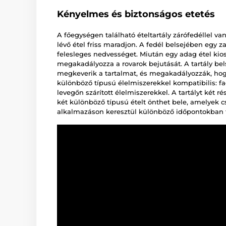
Kényelmes és biztonságos etetés
A főegységen található ételtartály zárófedéllel van
lévő étel friss maradjon. A fedél belsejében egy za
felesleges nedvességet. Miután egy adag étel kiosz
megakadályozza a rovarok bejutását. A tartály be
megkeverik a tartalmat, és megakadályozzák, hog
különböző típusú élelmiszerekkel kompatibilis: fag
levegőn szárított élelmiszerekkel. A tartályt két 
két különböző típusú ételt önthet bele, amelyek c
alkalmazáson keresztül különböző időpontokban t