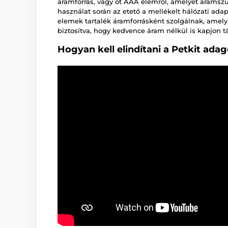
áramforrás, vagy öt AAA elemről, amelyet árams
használat során az etető a mellékelt hálózati ada
elemek tartalék áramforrásként szolgálnak, amely
biztosítva, hogy kedvence áram nélkül is kapjon tá
Hogyan kell elindítani a Petkit adag