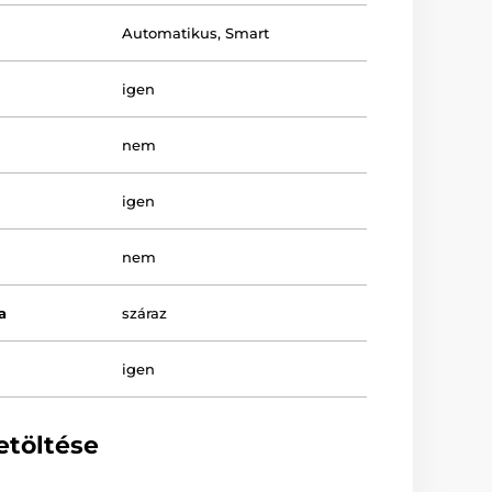
Automatikus
,
Smart
igen
nem
igen
nem
a
száraz
igen
etöltése