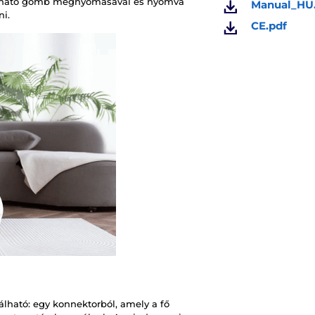
alálható gomb megnyomásával és nyomva
Manual_HU
ni.
CE.pdf
álható: egy konnektorból, amely a fő