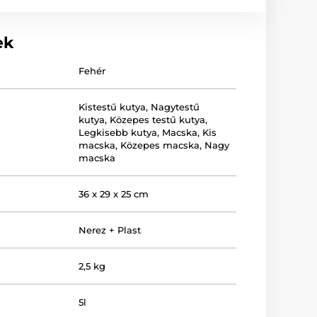
ek
Fehér
Kistestű kutya
,
Nagytestű
kutya
,
Közepes testű kutya
,
Legkisebb kutya
,
Macska
,
Kis
macska
,
Közepes macska
,
Nagy
macska
36 x 29 x 25 cm
Nerez + Plast
2,5 kg
5l