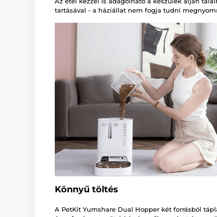
Az étel kézzel is adagolható a készülék alján t
tartásával - a háziállat nem fogja tudni megnyom
Könnyű töltés
A PetKit Yumshare Dual Hopper két forrásból tápl