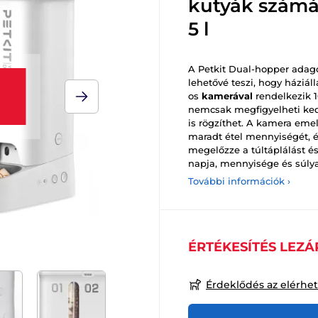
kutyák számá
5 l
A Petkit Dual-hopper adago
lehetővé teszi, hogy háziáll
os
kamerával
rendelkezik 1
nemcsak megfigyelheti ked
is rögzíthet. A kamera emel
maradt étel mennyiségét, és
megelőzze a túltáplálást és
napja, mennyisége és súlya
További információk ›
ÉRTÉKESÍTÉS LEZÁ
Érdeklődés az elérhe