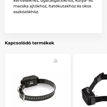
kerítésekhez, ugatásgátlókhoz, kutya- és
macska ajtókhoz, itatókutakhoz és okos
eszközökhöz.
Kapcsolódó termékek