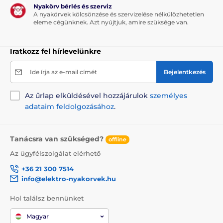
Nyakörv bérlés és szerviz
A nyakörvek kölcsönzése és szervizelése nélkülözhetetlen
eleme cégünknek. Azt nyújtjuk, amire szüksége van.
Iratkozz fel hírlevelünkre
Ide írja az e-mail címét
Bejelentkezés
Az űrlap elküldésével hozzájárulok
személyes
adataim feldolgozásához
.
Tanácsra van szükséged?
offline
Az ügyfélszolgálat elérhető
+36 21 300 7514
info@elektro-nyakorvek.hu
Hol találsz bennünket
Magyar