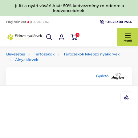
☀️ Itt a nyári vásár! Akár 50% kedvezmény mindenre a
kedvenceidnek!
+36 21 300 7514
Hívj minket
(Hé-Pé 8-16)
0
Menü
Bevezetés
Tartozékok
Tartozékok kiképző nyakörvek
Álnyakörvek
Gyártó