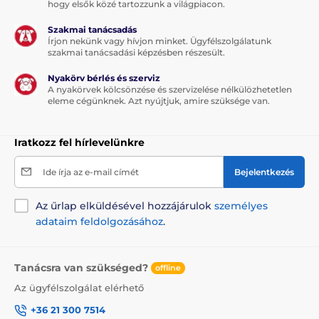
hogy elsők közé tartozzunk a világpiacon.
Szakmai tanácsadás
Írjon nekünk vagy hívjon minket. Ügyfélszolgálatunk
szakmai tanácsadási képzésben részesült.
Nyakörv bérlés és szerviz
A nyakörvek kölcsönzése és szervizelése nélkülözhetetlen
eleme cégünknek. Azt nyújtjuk, amire szüksége van.
Iratkozz fel hírlevelünkre
Ide írja az e-mail címét
Bejelentkezés
Az űrlap elküldésével hozzájárulok
személyes
adataim feldolgozásához
.
Tanácsra van szükséged?
offline
Az ügyfélszolgálat elérhető
+36 21 300 7514