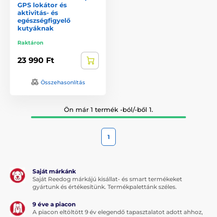
GPS lokátor és
aktivitás- és
egészségfigyelő
kutyáknak
Raktáron
23 990 Ft
Összehasonlítás
Ön már 1 termék -ból/-ből 1.
1
Saját márkánk
Saját Reedog márkájú kisállat- és smart termékeket
gyártunk és értékesítünk. Termékpalettánk széles.
9 éve a piacon
A piacon eltöltött 9 év elegendő tapasztalatot adott ahhoz,