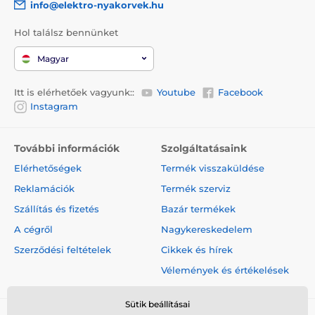
info@elektro-nyakorvek.hu
Hol találsz bennünket
Magyar
Itt is elérhetőek vagyunk::
Youtube
Facebook
Instagram
További információk
Szolgáltatásaink
Elérhetőségek
Termék visszaküldése
Reklamációk
Termék szerviz
Szállítás és fizetés
Bazár termékek
A cégről
Nagykereskedelem
Szerződési feltételek
Cikkek és hírek
Vélemények és értékelések
Sütik beállításai