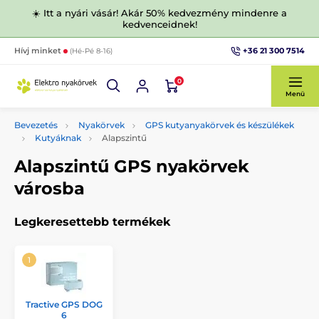
☀️ Itt a nyári vásár! Akár 50% kedvezmény mindenre a
kedvenceidnek!
+36 21 300 7514
Hívj minket
(Hé-Pé 8-16)
0
Menü
Bevezetés
Nyakörvek
GPS kutyanyakörvek és készülékek
Kutyáknak
Alapszintű
Alapszintű GPS nyakörvek
városba
Legkeresettebb termékek
Tractive GPS DOG
6