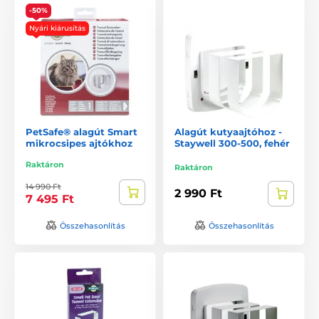
-50%
Nyári kiárusítás
PetSafe® alagút Smart
Alagút kutyaajtóhoz -
mikrocsipes ajtókhoz
Staywell 300-500, fehér
Raktáron
Raktáron
14 990 Ft
2 990 Ft
7 495 Ft
Összehasonlítás
Összehasonlítás