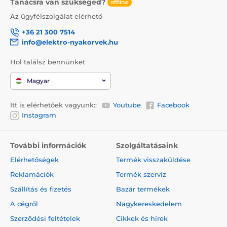
Tanácsra van szükséged?
offline
Az ügyfélszolgálat elérhető
+36 21 300 7514
info@elektro-nyakorvek.hu
Hol találsz bennünket
Magyar
Itt is elérhetőek vagyunk::
Youtube
Facebook
Instagram
További információk
Szolgáltatásaink
Elérhetőségek
Termék visszaküldése
Reklamációk
Termék szerviz
Szállítás és fizetés
Bazár termékek
A cégről
Nagykereskedelem
Szerződési feltételek
Cikkek és hírek