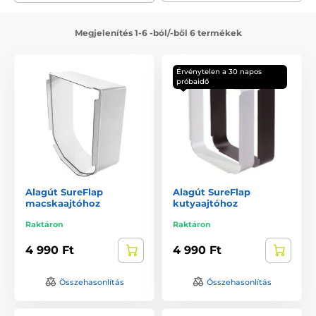
Megjelenítés 1-6 -ból/-ből 6 termékek
Érvénytelen a 30 napos
próbaidő
Alagút SureFlap
Alagút SureFlap
macskaajtóhoz
kutyaajtóhoz
Raktáron
Raktáron
4 990 Ft
4 990 Ft
Összehasonlítás
Összehasonlítás