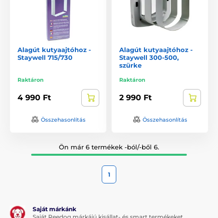
Alagút kutyaajtóhoz -
Alagút kutyaajtóhoz -
Staywell 715/730
Staywell 300-500,
szürke
Raktáron
Raktáron
4 990 Ft
2 990 Ft
Összehasonlítás
Összehasonlítás
Ön már 6 termékek -ból/-ből 6.
1
Saját márkánk
Saját Reedog márkájú kisállat- és smart termékeket