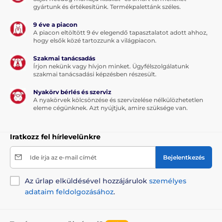
gyártunk és értékesítünk. Termékpalettánk széles.
9 éve a piacon
A piacon eltöltött 9 év elegendő tapasztalatot adott ahhoz,
hogy elsők közé tartozzunk a világpiacon.
Szakmai tanácsadás
Írjon nekünk vagy hívjon minket. Ügyfélszolgálatunk
szakmai tanácsadási képzésben részesült.
Nyakörv bérlés és szerviz
A nyakörvek kölcsönzése és szervizelése nélkülözhetetlen
eleme cégünknek. Azt nyújtjuk, amire szüksége van.
Iratkozz fel hírlevelünkre
Ide írja az e-mail címét
Bejelentkezés
Az űrlap elküldésével hozzájárulok
személyes
adataim feldolgozásához
.