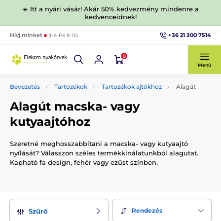
☀️ Itt a nyári vásár! Akár 50% kedvezmény mindenre a
kedvenceidnek!
+36 21 300 7514
Hívj minket
(Hé-Pé 8-16)
0
Menü
Bevezetés
Tartozékok
Tartozékok ajtókhoz
Alagút
Alagút macska- vagy
kutyaajtóhoz
Szeretné meghosszabbítani a macska- vagy kutyaajtó
nyílását? Válasszon széles termékkínálatunkból alagutat.
Kapható fa design, fehér vagy ezüst színben.
Rendezés
Szűrő