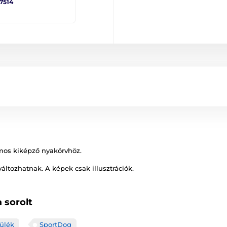
 7514
mos kiképző nyakörvhöz.
változhatnak. A képek csak illusztrációk.
 sorolt
ülék
SportDog