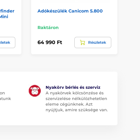
finder
Adókészülék Canicom 5.800
Ad
Mini
Raktáron
Ra
64 990 Ft
11
zletek
Részletek
Nyakörv bérlés és szerviz
jon
A nyakörvek kölcsönzése és
atunk
szervizelése nélkülözhetetlen
eleme cégünknek. Azt
nyújtjuk, amire szüksége van.