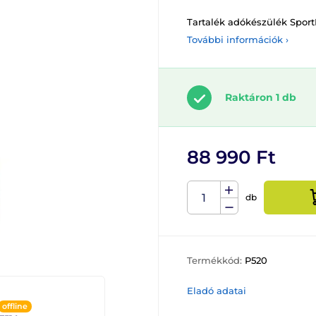
Tartalék adókészülék Spor
További információk ›
Raktáron 1 db
88 990 Ft
db
Termékkód:
P520
Eladó adatai
offline