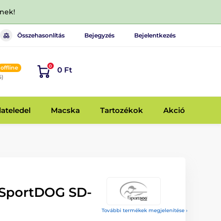
dnek!
Összehasonlítás
Bejegyzés
Bejelentkezés
0
offline
0 Ft
6)
lateledel
Macska
Tartozékok
Akció
 SportDOG SD-
További termékek megjelenítése ›