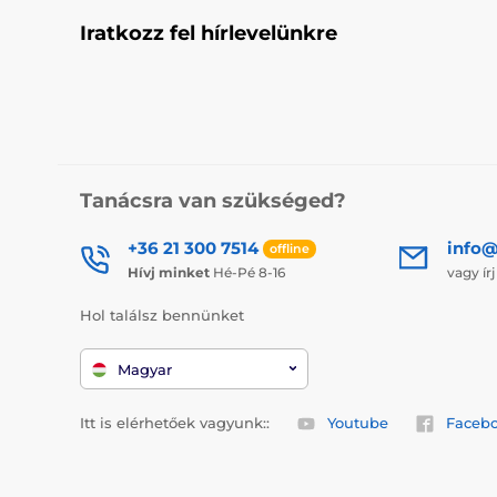
Iratkozz fel hírlevelünkre
Tanácsra van szükséged?
+36 21 300 7514
info@
offline
Hívj minket
Hé-Pé 8-16
vagy ír
Hol találsz bennünket
Magyar
Itt is elérhetőek vagyunk::
Youtube
Faceb