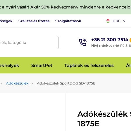
tt a nyári vásár! Akár 50% kedvezmény mindenre a kedvencei
tőségek
Szállítás és fizetés
Szolgáltatások
HUF
+36 21 300 7514
mék, kategória
Hívj minket
(Hé-Pé 8-1
fekhelyek
SmartPet
Táplálék és felszerelés
Ál
Adókészülék
Adókészülék SportDOG SD-1875E
Adókészülék
1875E