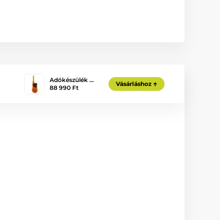
Adókészülék …
Vásárláshoz
88 990 Ft