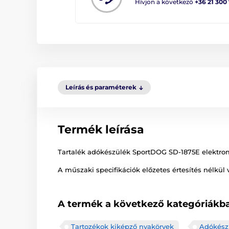
Hívjon a következő
+36 21 300
Leírás és paraméterek
Termék leírása
Tartalék adókészülék SportDOG SD-1875E elektro
A műszaki specifikációk előzetes értesítés nélkül 
A termék a következő kategóriákba
Tartozékok kiképző nyakörvek
Adókész