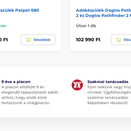
szülék Patpet 680
Adókészülék Dogtra Path
2 és Dogtra Pathfinder 2 
ron
Úton 1 db
0 Ft
102 990 Ft
Részletek
Rés
9 éve a piacon
Szakmai tanácsadás
A piacon eltöltött 9 év
Írjon nekünk vagy hív
elegendő tapasztalatot adott
minket. Ügyfélszolgál
ahhoz, hogy elsők közé
szakmai tanácsadási
tartozzunk a világpiacon.
képzésben részesült.