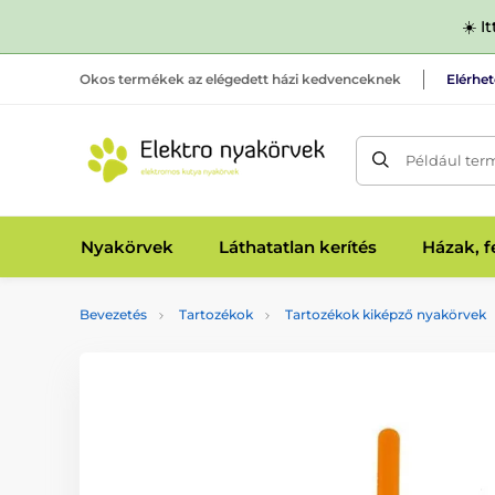
☀️ I
Okos termékek az elégedett házi kedvenceknek
Elérhe
Például ter
Nyakörvek
Láthatatlan kerítés
Házak, 
Bevezetés
Tartozékok
Tartozékok kiképző nyakörvek