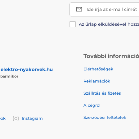
Ide írja az e-mail címét
Az űrlap elküldésével hozz
További informáci
elektro-nyakorvek.hu
Elérhetőségek
j
bármikor
Reklamációk
Szállítás és fizetés
A cégről
Szerződési feltételek
ook
Instagram