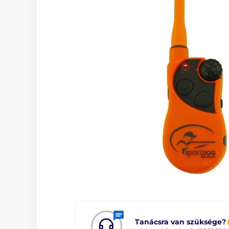
Tanácsra van szüksége?