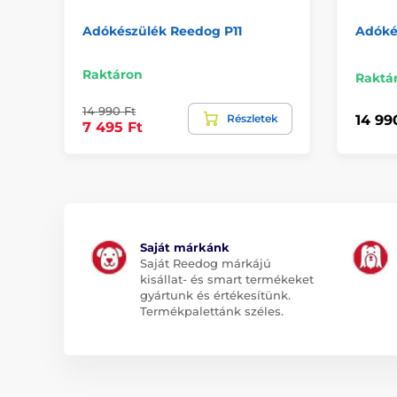
Adókészülék Reedog P11
Adóké
Raktáron
Raktá
14 990 Ft
Részletek
14 99
7 495 Ft
Saját márkánk
Saját Reedog márkájú
kisállat- és smart termékeket
gyártunk és értékesítünk.
Termékpalettánk széles.