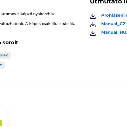
Útmutató l
ktromos kiképző nyakörvhöz.
Prohlášení 
Manual_CZ.
változhatnak. A képek csak illusztrációk.
Manual_HU
 sorolt
ülék
z