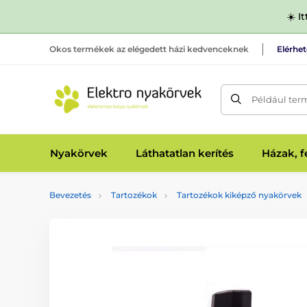
☀️ I
Okos termékek az elégedett házi kedvenceknek
Elérhe
Például ter
Nyakörvek
Láthatatlan kerítés
Házak, 
Bevezetés
Tartozékok
Tartozékok kiképző nyakörvek