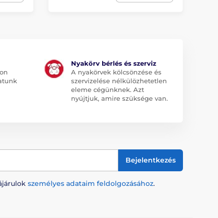
Nyakörv bérlés és szerviz
jon
A nyakörvek kölcsönzése és
atunk
szervizelése nélkülözhetetlen
eleme cégünknek. Azt
nyújtjuk, amire szüksége van.
Bejelentkezés
ájárulok
személyes adataim feldolgozásához
.