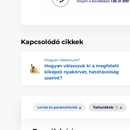
Hívjon a következő
+36 21 300
Kapcsolódó cikkek
Hogyan válasszunk?
Hogyan válasszuk ki a megfelelő
kiképző nyakörvet, hatótávolság
szerint?
Leírás és paraméterek
Tartozékok
(1)