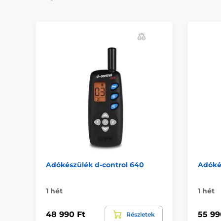
Adókészülék d-control 640
Adókés
1 hét
1 hét
48 990 Ft
55 99
Részletek