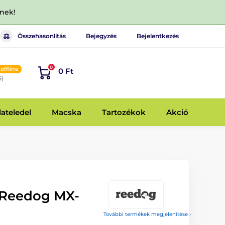
dnek!
Összehasonlítás
Bejegyzés
Bejelentkezés
0
offline
0 Ft
6)
lateledel
Macska
Tartozékok
Akció
 Reedog MX-
További termékek megjelenítése ›