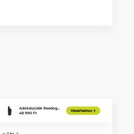
Adókészülék Reedog…
Vásárláshoz
48 990 Ft