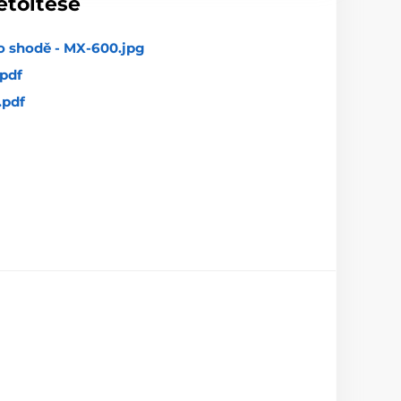
etöltése
o shodě - MX-600.jpg
pdf
.pdf