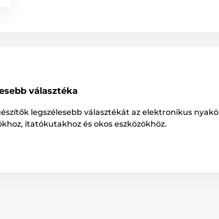
lesebb választéka
gészítők legszélesebb választékát az elektronikus nyakö
ókhoz, itatókutakhoz és okos eszközökhöz.