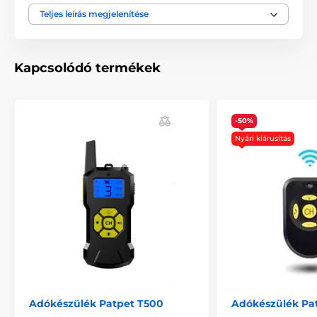
Teljes leírás megjelenítése
A termék a következő kategóriákba sorolt
Tartozékok kiképző nyakörvek
Kapcsolódó termékek
Adókészülék
PetSafe
-50%
Nyári kiárusítás
Adókészülék Patpet T500
Adókészülék Pa