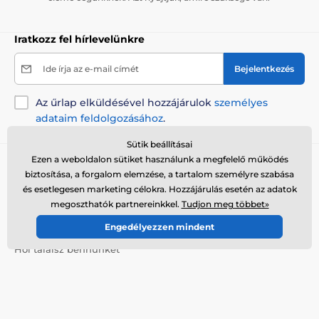
Iratkozz fel hírlevelünkre
Ide írja az e-mail címét
Bejelentkezés
Az űrlap elküldésével hozzájárulok
személyes
adataim feldolgozásához
.
Sütik beállításai
Ezen a weboldalon sütiket használunk a megfelelő működés
Tanácsra van szükséged?
online
biztosítása, a forgalom elemzése, a tartalom személyre szabása
Az ügyfélszolgálat elérhető
és esetlegesen marketing célokra. Hozzájárulás esetén az adatok
megoszthatók partnereinkkel.
Tudjon meg többet»
+36 21 300 7514
info@elektro-nyakorvek.hu
Engedélyezzen mindent
Hol találsz bennünket
Magyar
Itt is elérhetőek vagyunk::
Youtube
Facebook