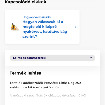
Kapcsolódó cikkek
Hogyan válasszunk?
Hogyan válasszuk ki a
megfelelő kiképző
nyakörvet, hatótávolság
szerint?
Leírás és paraméterek
Termék leírása
Tartalék adókészülék PetSafe® Little Dog 350
elektromos kiképző nyakörvhöz.
A műszaki specifikációk előzetes értesítés nélkül
változhatnak. A képek csak illusztrációk.