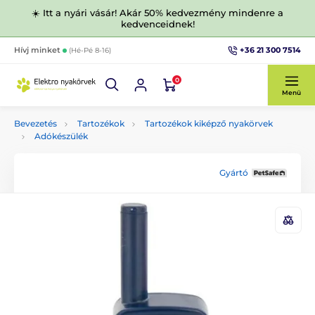
☀️ Itt a nyári vásár! Akár 50% kedvezmény mindenre a
kedvenceidnek!
+36 21 300 7514
Hívj minket
(Hé-Pé 8-16)
0
Menü
Bevezetés
Tartozékok
Tartozékok kiképző nyakörvek
Adókészülék
Gyártó