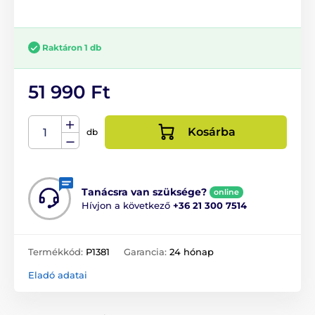
Raktáron 1 db
51 990 Ft
Kosárba
db
Tanácsra van szüksége?
online
Hívjon a következő
+36 21 300 7514
Termékkód:
P1381
Garancia:
24 hónap
Eladó adatai