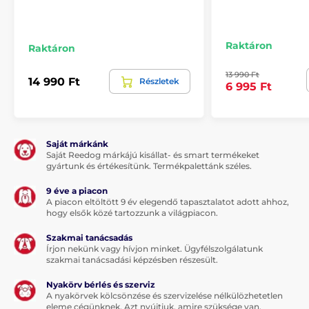
Raktáron
Raktáron
13 990 Ft
14 990 Ft
Részletek
6 995 Ft
Saját márkánk
Saját Reedog márkájú kisállat- és smart termékeket
gyártunk és értékesítünk. Termékpalettánk széles.
9 éve a piacon
A piacon eltöltött 9 év elegendő tapasztalatot adott ahhoz,
hogy elsők közé tartozzunk a világpiacon.
Szakmai tanácsadás
Írjon nekünk vagy hívjon minket. Ügyfélszolgálatunk
szakmai tanácsadási képzésben részesült.
Nyakörv bérlés és szerviz
A nyakörvek kölcsönzése és szervizelése nélkülözhetetlen
eleme cégünknek. Azt nyújtjuk, amire szüksége van.