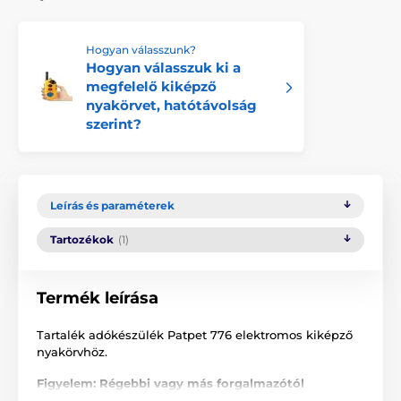
Hogyan válasszunk?
Hogyan válasszuk ki a
megfelelő kiképző
nyakörvet, hatótávolság
szerint?
Leírás és paraméterek
Tartozékok
(1)
Termék leírása
Tartalék adókészülék Patpet 776 elektromos kiképző
nyakörvhöz.
Figyelem: Régebbi vagy más forgalmazótól
megvásárolt terméknél, probléma léphet fel a