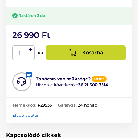
Raktáron 3 db
26 990 Ft
Kosárba
db
Tanácsra van szüksége?
offline
Hívjon a következő
+36 21 300 7514
Termékkód:
P29935
Garancia:
24 hónap
Eladó adatai
Kapcsolódó cikkek