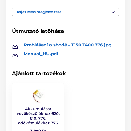
párosítással, az eltérő frekvencia miatt! A frekvencia
nem állítható.
Teljes leírás megjelenítése
A műszaki specifikációk előzetes értesítés nélkül
változhatnak. A képek csak illusztrációk.
Útmutató letöltése
Prohlášení o shodě - T150,T400,776.jpg
A termék a következő kategóriákba sorolt
Manual_HU.pdf
Tartozékok kiképző nyakörvek
Adókészülék
Adókészülék PatPet
Ajánlott tartozékok
Akkumulátor
vevőkészülékhez 620,
610, 776,
adókészülékhez 776
3 990 Ft