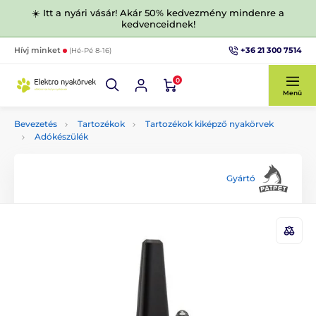
☀️ Itt a nyári vásár! Akár 50% kedvezmény mindenre a
kedvenceidnek!
+36 21 300 7514
Hívj minket
(Hé-Pé 8-16)
0
Menü
Bevezetés
Tartozékok
Tartozékok kiképző nyakörvek
Adókészülék
Gyártó