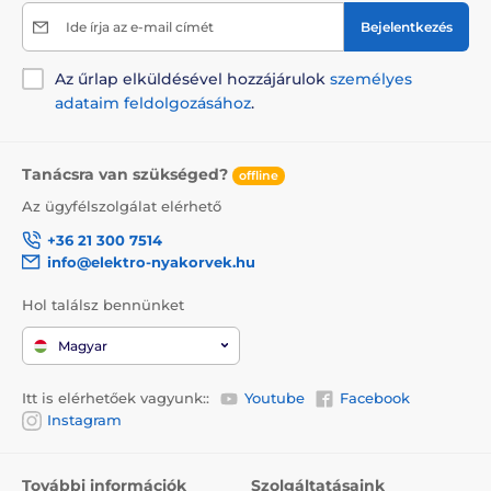
Ide írja az e-mail címét
Bejelentkezés
Az űrlap elküldésével hozzájárulok
személyes
adataim feldolgozásához
.
Tanácsra van szükséged?
offline
Az ügyfélszolgálat elérhető
+36 21 300 7514
info@elektro-nyakorvek.hu
Hol találsz bennünket
Magyar
Itt is elérhetőek vagyunk::
Youtube
Facebook
Instagram
További információk
Szolgáltatásaink