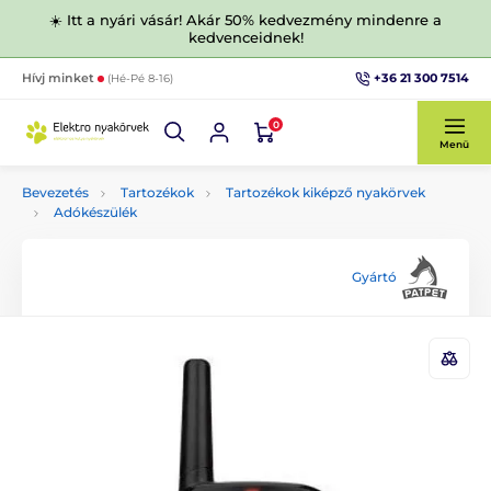
☀️ Itt a nyári vásár! Akár 50% kedvezmény mindenre a
kedvenceidnek!
+36 21 300 7514
Hívj minket
(Hé-Pé 8-16)
0
Menü
Bevezetés
Tartozékok
Tartozékok kiképző nyakörvek
Adókészülék
Gyártó