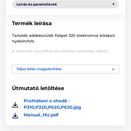
Leírás és paraméterek
Termék leírása
Tartalék adókészülék Patpet 320 elektromos kiképző
nyakörvhöz.
A műszaki specifikációk előzetes értesítés nélkül
változhatnak. A képek csak illusztrációk.
Teljes leírás megjelenítése
A termék a következő kategóriákba sorolt
Útmutató letöltése
Tartozékok kiképző nyakörvek
Adókészülék
Adókészülék PatPet
Prohlášení o shodě -
P310,P320,P620,P630.jpg
Manual_HU.pdf