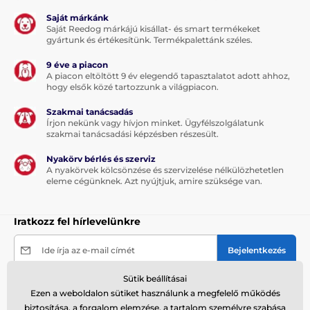
Saját márkánk
Saját Reedog márkájú kisállat- és smart termékeket
gyártunk és értékesítünk. Termékpalettánk széles.
9 éve a piacon
A piacon eltöltött 9 év elegendő tapasztalatot adott ahhoz,
hogy elsők közé tartozzunk a világpiacon.
Szakmai tanácsadás
Írjon nekünk vagy hívjon minket. Ügyfélszolgálatunk
szakmai tanácsadási képzésben részesült.
Nyakörv bérlés és szerviz
A nyakörvek kölcsönzése és szervizelése nélkülözhetetlen
eleme cégünknek. Azt nyújtjuk, amire szüksége van.
Iratkozz fel hírlevelünkre
Ide írja az e-mail címét
Bejelentkezés
Sütik beállításai
Az űrlap elküldésével hozzájárulok
személyes
Ezen a weboldalon sütiket használunk a megfelelő működés
adataim feldolgozásához
.
biztosítása, a forgalom elemzése, a tartalom személyre szabása