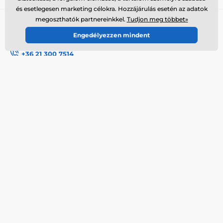
és esetlegesen marketing célokra. Hozzájárulás esetén az adatok
megoszthatók partnereinkkel.
Tudjon meg többet»
Tanácsra van szükséged?
offline
Engedélyezzen mindent
Az ügyfélszolgálat elérhető
+36 21 300 7514
info@elektro-nyakorvek.hu
Hol találsz bennünket
Magyar
Itt is elérhetőek vagyunk::
Youtube
Facebook
Instagram
További információk
Szolgáltatásaink
Elérhetőségek
Termék visszaküldése
Reklamációk
Termék szerviz
Szállítás és fizetés
Bazár termékek
A cégről
Nagykereskedelem