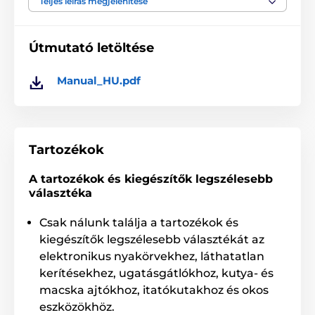
Teljes leírás megjelenítése
kompatibilisek! Különböző frekvenciákon működnek.
Útmutató letöltése
A műszaki specifikációk előzetes értesítés nélkül
változhatnak. A képek csak illusztrációk.
Manual_HU.pdf
A termék a következő kategóriákba sorolt
Tartozékok
Tartozékok kiképző nyakörvek
Adókészülék
A tartozékok és kiegészítők legszélesebb
választéka
Adókészülék Canicom elektromos
nyakörvekhez
Csak nálunk találja a tartozékok és
kiegészítők legszélesebb választékát az
elektronikus nyakörvekhez, láthatatlan
kerítésekhez, ugatásgátlókhoz, kutya- és
macska ajtókhoz, itatókutakhoz és okos
eszközökhöz.