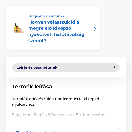
Hogyan válasszunk?
Hogyan válasszuk ki a
megfelelő kiképző
nyakörvet, hatótávolság
szerint?
Leírás és paraméterek
Termék leírása
Tartalék adókészülék Canicom 1500 kiképző
nyakörvhöz.
Figyelem! Kiegészítőink csak az EU-ban vásárolt
Canicom tartozékokkal kompatibilisek. Ha az Európai
Unión kívülről már megvásárolt termékekhez vásárol
tőlünk tartozékokat, a termékek nem lesznek