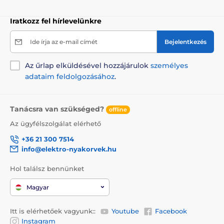
Iratkozz fel hírlevelünkre
Ide írja az e-mail címét
Bejelentkezés
Az űrlap elküldésével hozzájárulok
személyes
adataim feldolgozásához
.
Tanácsra van szükséged?
offline
Az ügyfélszolgálat elérhető
+36 21 300 7514
info@elektro-nyakorvek.hu
Hol találsz bennünket
Magyar
Itt is elérhetőek vagyunk::
Youtube
Facebook
Instagram