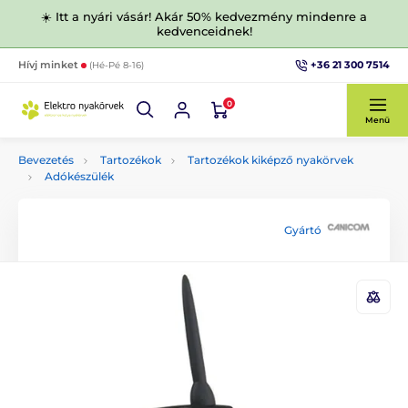
☀️ Itt a nyári vásár! Akár 50% kedvezmény mindenre a
kedvenceidnek!
+36 21 300 7514
Hívj minket
(Hé-Pé 8-16)
0
Menü
Bevezetés
Tartozékok
Tartozékok kiképző nyakörvek
Adókészülék
Gyártó