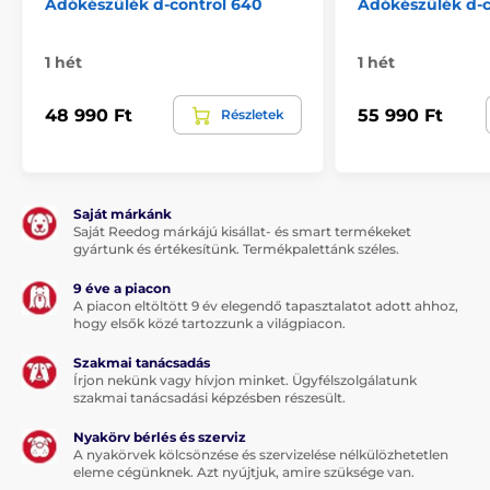
Adókészülék d-control 640
Adókészülék d-c
1 hét
1 hét
48 990 Ft
55 990 Ft
Részletek
Saját márkánk
Saját Reedog márkájú kisállat- és smart termékeket
gyártunk és értékesítünk. Termékpalettánk széles.
9 éve a piacon
A piacon eltöltött 9 év elegendő tapasztalatot adott ahhoz,
hogy elsők közé tartozzunk a világpiacon.
Szakmai tanácsadás
Írjon nekünk vagy hívjon minket. Ügyfélszolgálatunk
szakmai tanácsadási képzésben részesült.
Nyakörv bérlés és szerviz
A nyakörvek kölcsönzése és szervizelése nélkülözhetetlen
eleme cégünknek. Azt nyújtjuk, amire szüksége van.