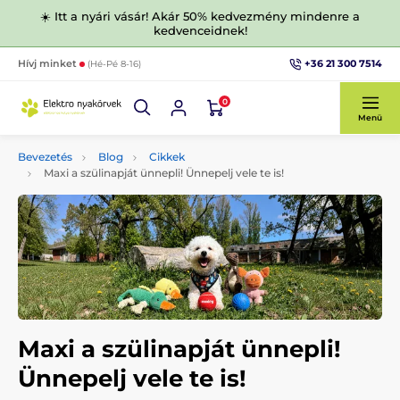
☀️ Itt a nyári vásár! Akár 50% kedvezmény mindenre a
kedvenceidnek!
+36 21 300 7514
Hívj minket
(Hé-Pé 8-16)
0
Menü
Bevezetés
Blog
Cikkek
Maxi a szülinapját ünnepli! Ünnepelj vele te is!
Maxi a szülinapját ünnepli!
Ünnepelj vele te is!