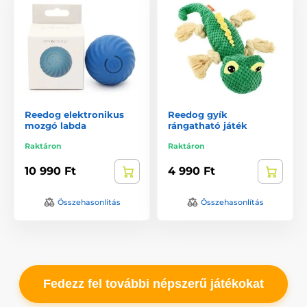
Reedog elektronikus
Reedog gyík
mozgó labda
rángatható játék
Raktáron
Raktáron
10 990 Ft
4 990 Ft
Összehasonlítás
Összehasonlítás
Fedezz fel további népszerű játékokat