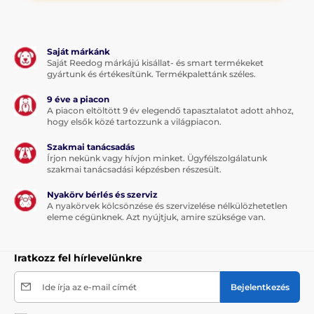
Saját márkánk
Saját Reedog márkájú kisállat- és smart termékeket
gyártunk és értékesítünk. Termékpalettánk széles.
9 éve a piacon
A piacon eltöltött 9 év elegendő tapasztalatot adott ahhoz,
hogy elsők közé tartozzunk a világpiacon.
Szakmai tanácsadás
Írjon nekünk vagy hívjon minket. Ügyfélszolgálatunk
szakmai tanácsadási képzésben részesült.
Nyakörv bérlés és szerviz
A nyakörvek kölcsönzése és szervizelése nélkülözhetetlen
eleme cégünknek. Azt nyújtjuk, amire szüksége van.
Iratkozz fel hírlevelünkre
Ide írja az e-mail címét
Bejelentkezés