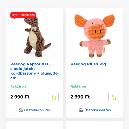
Nyári kiárusítás
Reedog Raptor XXL,
Reedog Plush Pig
sípoló játék,
kordbársony + plüss, 36
cm
Raktáron
Raktáron
2 990 Ft
2 990 Ft
Összehasonlítás
Összehasonlítás