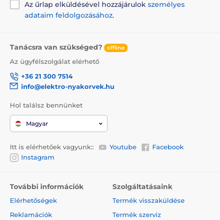
Az űrlap elküldésével hozzájárulok
személyes
adataim feldolgozásához
.
Tanácsra van szükséged?
offline
Az ügyfélszolgálat elérhető
+36 21 300 7514
info@elektro-nyakorvek.hu
Hol találsz bennünket
Magyar
Itt is elérhetőek vagyunk::
Youtube
Facebook
Instagram
További információk
Szolgáltatásaink
Elérhetőségek
Termék visszaküldése
Reklamációk
Termék szerviz