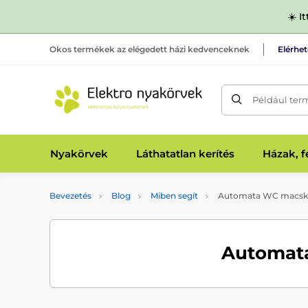
☀️ I
Okos termékek az elégedett házi kedvenceknek
Elérhe
Például ter
Nyakörvek
Láthatatlan kerítés
Házak, 
Bevezetés
Blog
Miben segít
Automata WC macsk
Automat