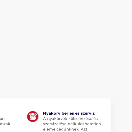
Nyakörv bérlés és szerviz
jon
A nyakörvek kölcsönzése és
atunk
szervizelése nélkülözhetetlen
eleme cégünknek. Azt