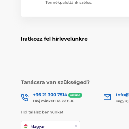
Termékpalettánk széles.
Iratkozz fel hírlevelünkre
Tanácsra van szükséged?
+36 21 300 7514
info@
online
Hívj minket
Hé-Pé 8-16
vagy ír
Hol találsz bennünket
Magyar