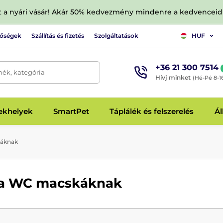
tt a nyári vásár! Akár 50% kedvezmény mindenre a kedvencei
tőségek
Szállítás és fizetés
Szolgáltatások
HUF
+36 21 300 7514
mék, kategória
Hívj minket
(Hé-Pé 8-1
fekhelyek
SmartPet
Táplálék és felszerelés
Ál
áknak
a WC macskáknak