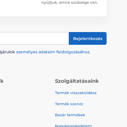
nyújtjuk, amire szüksége van.
Bejelentkezés
ájárulok
személyes adataim feldolgozásához
.
ók
Szolgáltatásaink
Termék visszaküldése
Termék szerviz
Bazár termékek
Nagykereskedelem