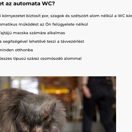
et az automata WC?
 környezetet biztosít por, szagok és szétszórt alom nélkül a WC kö
utomatikus működést az Ön felügyelete nélkül
fajtájú macska számára alkalmas
 segítségével lehetővé teszi a távvezérlést
minden otthonba
 összes típusú száraz csomósodó alommal