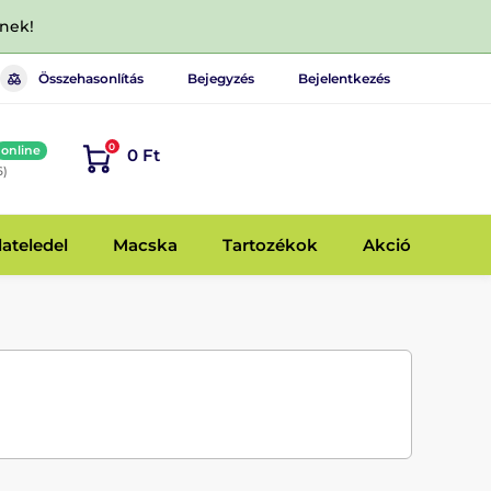
dnek!
Összehasonlítás
Bejegyzés
Bejelentkezés
0
online
0 Ft
6)
lateledel
Macska
Tartozékok
Akció