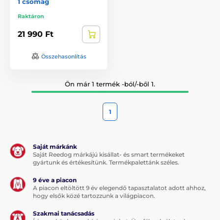
1 csomag
Raktáron
21 990 Ft
Összehasonlítás
Ön már 1 termék -ból/-ből 1.
1
Saját márkánk
Saját Reedog márkájú kisállat- és smart termékeket
gyártunk és értékesítünk. Termékpalettánk széles.
9 éve a piacon
A piacon eltöltött 9 év elegendő tapasztalatot adott ahhoz,
hogy elsők közé tartozzunk a világpiacon.
Szakmai tanácsadás