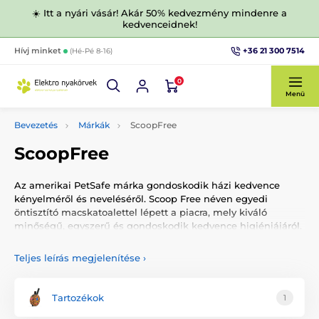
☀️ Itt a nyári vásár! Akár 50% kedvezmény mindenre a
kedvenceidnek!
+36 21 300 7514
Hívj minket
(Hé-Pé 8-16)
0
Menü
Bevezetés
Márkák
ScoopFree
ScoopFree
Az amerikai PetSafe márka gondoskodik házi kedvence
kényelméről és neveléséről. Scoop Free néven egyedi
öntisztító macskatoalettel lépett a piacra, mely kiváló
minőségű, egyszerű és gondoskodik kedvence higiéniájáról.
Öntisztító toalett macskáknak
Teljes leírás megjelenítése
›
Tartozékok
1