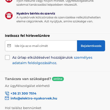
Írjon nekünk vagy hívjon minket. Ügyfélszolgálatunk
szakmai tanácsadási képzésben részesült.
Nyakörv bérlés és szerviz
A nyakörvek kölcsönzése és szervizelése nélkülözhetetlen
eleme cégünknek. Azt nyújtjuk, amire szüksége van.
Iratkozz fel hírlevelünkre
Ide írja az e-mail címét
Bejelentkezés
Az űrlap elküldésével hozzájárulok
személyes
adataim feldolgozásához
.
Tanácsra van szükséged?
online
Az ügyfélszolgálat elérhető
+36 21 300 7514
info@elektro-nyakorvek.hu
Hol találsz bennünket