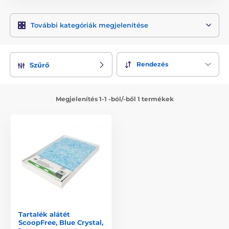
További kategóriák megjelenítése
Rendezés
Szűrő
Megjelenítés 1-1 -ból/-ből 1 termékek
Tartalék alátét
ScoopFree, Blue Crystal,