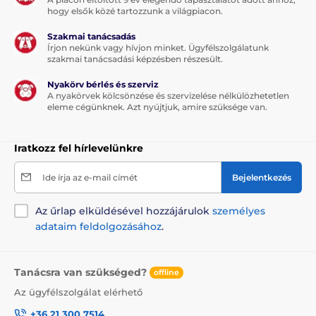
hogy elsők közé tartozzunk a világpiacon.
Szakmai tanácsadás
Írjon nekünk vagy hívjon minket. Ügyfélszolgálatunk
szakmai tanácsadási képzésben részesült.
Nyakörv bérlés és szerviz
A nyakörvek kölcsönzése és szervizelése nélkülözhetetlen
eleme cégünknek. Azt nyújtjuk, amire szüksége van.
Iratkozz fel hírlevelünkre
Ide írja az e-mail címét
Bejelentkezés
Az űrlap elküldésével hozzájárulok
személyes
adataim feldolgozásához
.
Tanácsra van szükséged?
offline
Az ügyfélszolgálat elérhető
+36 21 300 7514