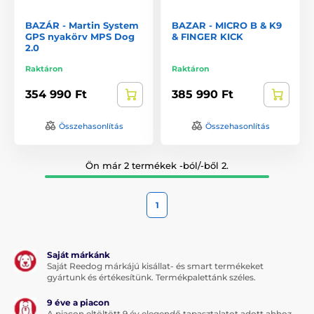
BAZÁR - Martin System
BAZAR - MICRO B & K9
GPS nyakörv MPS Dog
& FINGER KICK
2.0
Raktáron
Raktáron
354 990 Ft
385 990 Ft
Összehasonlítás
Összehasonlítás
Ön már 2 termékek -ból/-ből 2.
1
Saját márkánk
Saját Reedog márkájú kisállat- és smart termékeket
gyártunk és értékesítünk. Termékpalettánk széles.
9 éve a piacon
A piacon eltöltött 9 év elegendő tapasztalatot adott ahhoz,