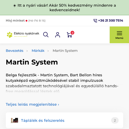
☀️ Itt a nyári vásár! Akár 50% kedvezmény mindenre a
kedvenceidnek!
+36 21 300 7514
Hívj minket
(Hé-Pé 8-16)
0
Menü
Bevezetés
Márkák
Martin System
Martin System
Belga fejlesztők - Martin System, Bart Bellon híres
kutyaképző együttműködésével stabil impulzusok
szabadalmaztatott technológiájával és egyedülálló hands-
free megoldással léptek elő.
A stabil impulzusoknak köszönhetően a kutya nem kerül
Teljes leírás megjelenítése
›
kellemetlen helyzetekbe például magasabb páratartalom
vagy hőmérséklet ingadozások esetén.
Táplálék és felszerelés
2
Az adókészülék professzionális megoldása lehetővé teszi az
egyes funkciógombok programozását, így saját korrekció