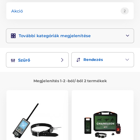
beállítást választhat. Ennek köszönhetően nagyon
hatékonyan képezheti individuálisan a kutyát.
Akció
2
A Martin System mikronyakörvek automatikusan ellenőrzik a
készülék megfelelő felhelyezését és a funkciókat. A világ
legkönnyebb és legkisebb nyakörve. A Martin System
További kategóriák megjelenítése
teljesen új technológiai ötletekkel lépett a piacra és eleget
tesz még az igényesebb szakemberek követelményeinek is.
A kínálatban exkluzív ugatásgátló nyakörveket is talál.
Rendezés
Szűrő
Kiképző nyakörvek
Megjelenítés 1-2 -ból/-ből 2 termékek
Ugatásgátló nyakörvek