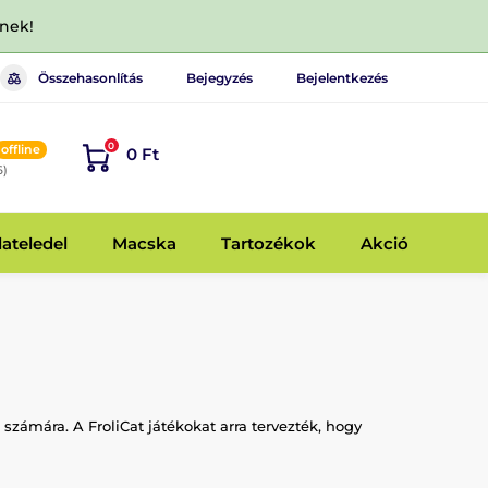
dnek!
Összehasonlítás
Bejegyzés
Bejelentkezés
0
offline
0 Ft
6)
lateledel
Macska
Tartozékok
Akció
zámára. A FroliCat játékokat arra tervezték, hogy