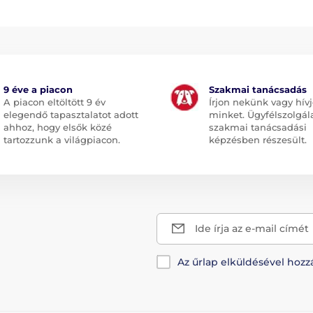
9 éve a piacon
Szakmai tanácsadás
A piacon eltöltött 9 év
Írjon nekünk vagy hív
elegendő tapasztalatot adott
minket. Ügyfélszolgál
ahhoz, hogy elsők közé
szakmai tanácsadási
tartozzunk a világpiacon.
képzésben részesült.
Ide írja az e-mail címét
Az űrlap elküldésével hozz