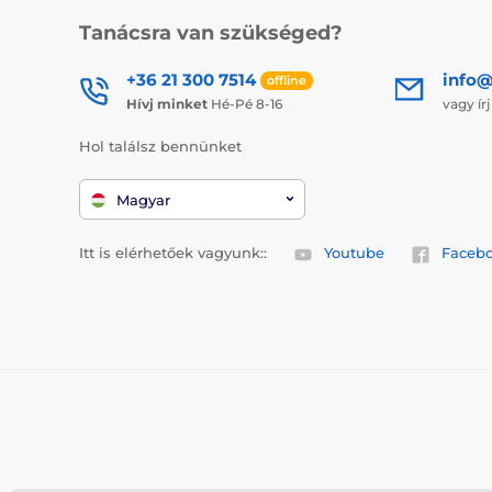
Tanácsra van szükséged?
+36 21 300 7514
info@
offline
Hívj minket
Hé-Pé 8-16
vagy ír
Hol találsz bennünket
Magyar
Itt is elérhetőek vagyunk::
Youtube
Faceb