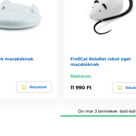
ték macskáknak
FroliCat RoloRat robot egér
macskáknak
Raktáron
Részletek
11 990 Ft
Részl
Ön már 3 termékek -ból/-ből 