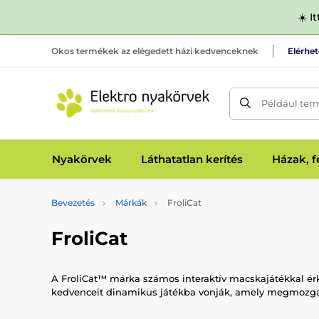
☀️ I
Okos termékek az elégedett házi kedvenceknek
Elérhe
Például ter
Nyakörvek
Láthatatlan kerítés
Házak, 
Bevezetés
Márkák
FroliCat
FroliCat
A FroliCat™ márka számos interaktív macskajátékkal érk
kedvenceit dinamikus játékba vonják, amely megmozgatj