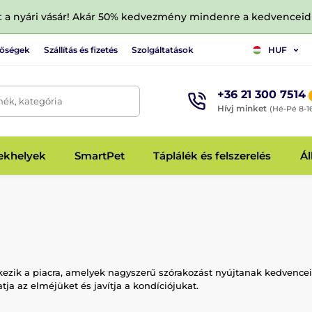
tt a nyári vásár! Akár 50% kedvezmény mindenre a kedvencei
tőségek
Szállítás és fizetés
Szolgáltatások
HUF
+36 21 300 7514
mék, kategória
Hívj minket
(Hé-Pé 8-1
fekhelyek
SmartPet
Táplálék és felszerelés
Ál
ezik a piacra, amelyek nagyszerű szórakozást nyújtanak kedvencei s
a az elméjüket és javítja a kondíciójukat.