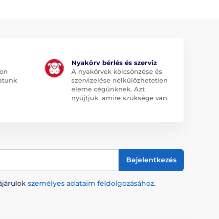
Nyakörv bérlés és szerviz
jon
A nyakörvek kölcsönzése és
atunk
szervizelése nélkülözhetetlen
eleme cégünknek. Azt
nyújtjuk, amire szüksége van.
Bejelentkezés
ájárulok
személyes adataim feldolgozásához
.