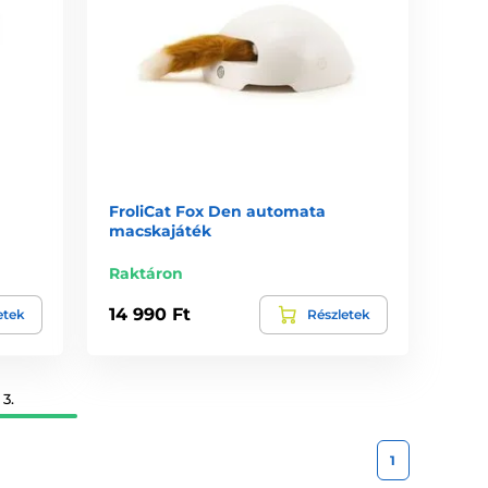
FroliCat Fox Den automata
macskajáték
Raktáron
14 990 Ft
etek
Részletek
3.
1