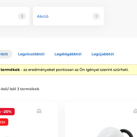
Akció
3
1
nlott
Legolcsóbbtól
Legdrágábbtól
Legújabbtól
3 termékek
- az eredményeket pontosan az Ön igényei szerint szűrheti.
 -ból/-ből 3 termékek
y
-20%
tás