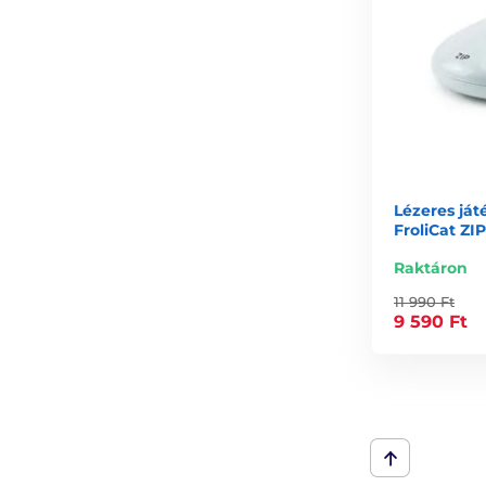
Lézeres já
FroliCat ZIP
Raktáron
11 990 Ft
9 590 Ft