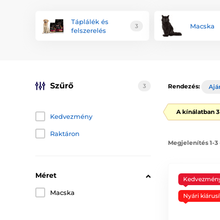
Táplálék és
Macska
3
felszerelés
Szűrő
3
Rendezés:
Ajá
A kínálatban 
Kedvezmény
Raktáron
Megjelenítés 1-3
Méret
Kedvezmén
Macska
Nyári kiárusí