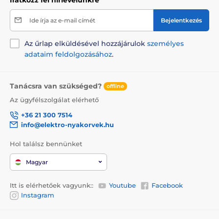
Ide írja az e-mail címét
Bejelentkezés
Az űrlap elküldésével hozzájárulok
személyes
adataim feldolgozásához
.
Tanácsra van szükséged?
offline
Az ügyfélszolgálat elérhető
+36 21 300 7514
info@elektro-nyakorvek.hu
Hol találsz bennünket
Magyar
Itt is elérhetőek vagyunk::
Youtube
Facebook
Instagram