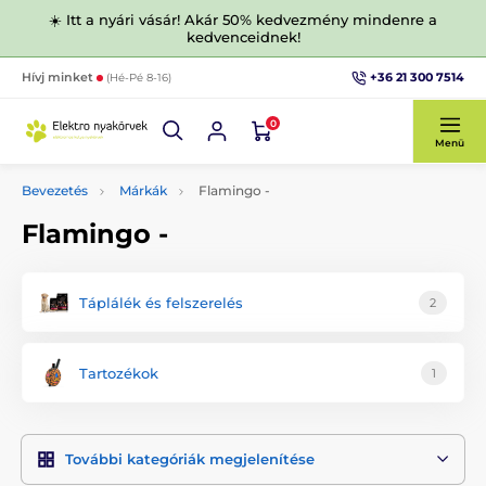
☀️ Itt a nyári vásár! Akár 50% kedvezmény mindenre a
kedvenceidnek!
+36 21 300 7514
Hívj minket
(Hé-Pé 8-16)
0
Menü
Bevezetés
Márkák
Flamingo -
Flamingo -
Táplálék és felszerelés
2
Tartozékok
1
További kategóriák megjelenítése