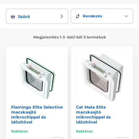
Rendezés
Szűrő
Megjelenítés 1-3 -ból/-ből 3 termékek
Flamingo Elite Selective
Cat Mate Elite
macskaajtó
macskaajtó
mikrochippel és
mikrochippel és
időzítővel
időzítővel
Raktáron
Raktáron