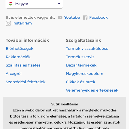
Magyar
Itt is elérhetőek vagyunk::
Youtube
Facebook
Instagram
További információk
Szolgáltatásaink
Elérhetőségek
Termék visszaküldése
Reklamációk
Termék szerviz
Szállítás és fizetés
Bazár termékek
A cégről
Nagykereskedelem
Szerződési feltételek
Cikkek és hírek
Vélemények és értékelések
Sütik beállításai
Ezen a weboldalon sütiket használunk a megfelelő működés
biztosítása, a forgalom elemzése, a tartalom személyre szabása
és esetlegesen marketing célokra. Hozzájárulás esetén az adatok
megoszthatók partnereinkkel.
Tudjon meg többet»