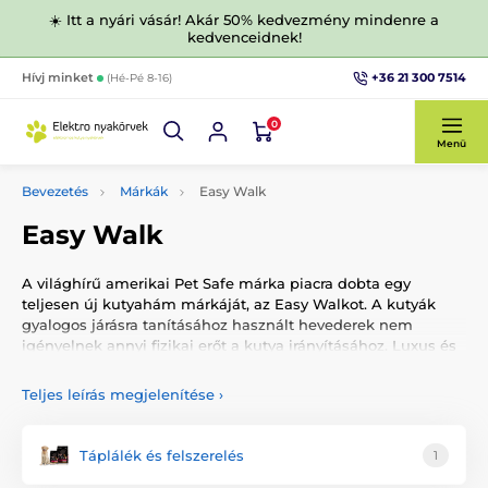
☀️ Itt a nyári vásár! Akár 50% kedvezmény mindenre a
kedvenceidnek!
+36 21 300 7514
Hívj minket
(Hé-Pé 8-16)
0
Menü
Bevezetés
Márkák
Easy Walk
Easy Walk
A világhírű amerikai Pet Safe márka piacra dobta egy
teljesen új kutyahám márkáját, az Easy Walkot. A kutyák
gyalogos járásra tanításához használt hevederek nem
igényelnek annyi fizikai erőt a kutya irányításához. Luxus és
minőségi dizájn.
Teljes leírás megjelenítése
›
Táplálék és felszerelés
1