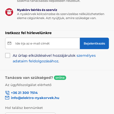
szakmai tanácsadási képzésben részesült.
Nyakörv bérlés és szerviz
A nyakörvek kölcsönzése és szervizelése nélkülözhetetlen
eleme cégünknek. Azt nyújtjuk, amire szüksége van.
Iratkozz fel hírlevelünkre
Ide írja az e-mail címét
Bejelentkezés
Az űrlap elküldésével hozzájárulok
személyes
adataim feldolgozásához
.
Tanácsra van szükséged?
online
Az ügyfélszolgálat elérhető
+36 21 300 7514
info@elektro-nyakorvek.hu
Hol találsz bennünket