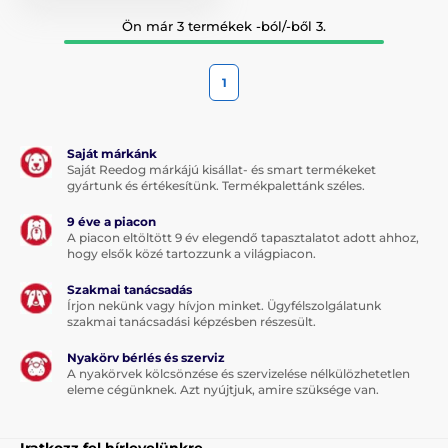
Ön már 3 termékek -ból/-ből 3.
1
Saját márkánk
Saját Reedog márkájú kisállat- és smart termékeket
gyártunk és értékesítünk. Termékpalettánk széles.
9 éve a piacon
A piacon eltöltött 9 év elegendő tapasztalatot adott ahhoz,
hogy elsők közé tartozzunk a világpiacon.
Szakmai tanácsadás
Írjon nekünk vagy hívjon minket. Ügyfélszolgálatunk
szakmai tanácsadási képzésben részesült.
Nyakörv bérlés és szerviz
A nyakörvek kölcsönzése és szervizelése nélkülözhetetlen
eleme cégünknek. Azt nyújtjuk, amire szüksége van.
Iratkozz fel hírlevelünkre