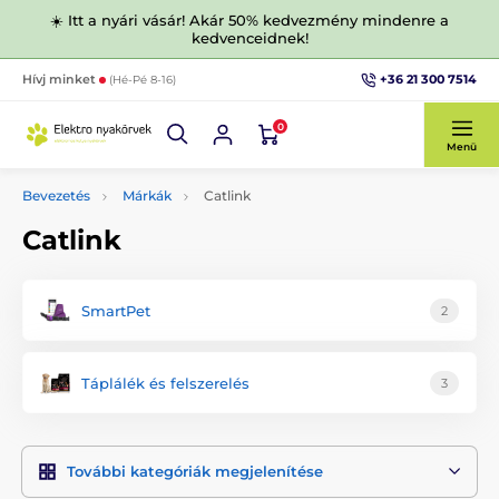
☀️ Itt a nyári vásár! Akár 50% kedvezmény mindenre a
kedvenceidnek!
+36 21 300 7514
Hívj minket
(Hé-Pé 8-16)
0
Menü
Bevezetés
Márkák
Catlink
Catlink
SmartPet
2
Táplálék és felszerelés
3
További kategóriák megjelenítése