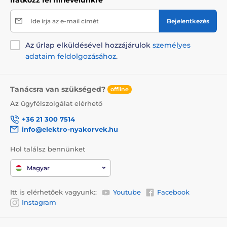
Ide írja az e-mail címét
Bejelentkezés
Az űrlap elküldésével hozzájárulok
személyes
adataim feldolgozásához
.
Tanácsra van szükséged?
offline
Az ügyfélszolgálat elérhető
+36 21 300 7514
info@elektro-nyakorvek.hu
Hol találsz bennünket
Magyar
Itt is elérhetőek vagyunk::
Youtube
Facebook
Instagram