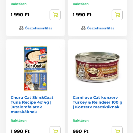
Raktáron
Raktáron
1 990 Ft
1 990 Ft
Összehasonlítás
Összehasonlítás
Churu Cat Skin&Coat
Carnilove Cat konzerv
Tuna Recipe 4x14g |
Turkey & Reindeer 100 g
Jutalomfalatok
| Konzerv macskáknak
macskáknak
Raktáron
Raktáron
1 990 Ft
990 Ft