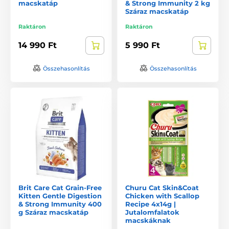
macskatáp
& Strong Immunity 2 kg
Száraz macskatáp
Raktáron
Raktáron
14 990 Ft
5 990 Ft
Összehasonlítás
Összehasonlítás
Brit Care Cat Grain-Free
Churu Cat Skin&Coat
Kitten Gentle Digestion
Chicken with Scallop
& Strong Immunity 400
Recipe 4x14g |
g Száraz macskatáp
Jutalomfalatok
macskáknak