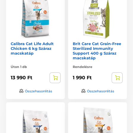
Calibra Cat Life Adult
Brit Care Cat Grain-Free
Chicken 6 kg Száraz
Sterilized Immunity
macskatáp
Support 400 g Száraz
macskatáp
Úton 1 db
Rendelésre
13 990 Ft
1 990 Ft
Összehasonlítás
Összehasonlítás