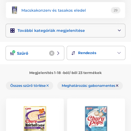
Macskakonzerv és tasakos eledel
29
További kategóriák megjelenítése
Rendezés
Szűrő
Megjelenítés 1-18 -ból/-ből 23 termékek
Összes szűrő törlése
Meghatározás: gabonamentes