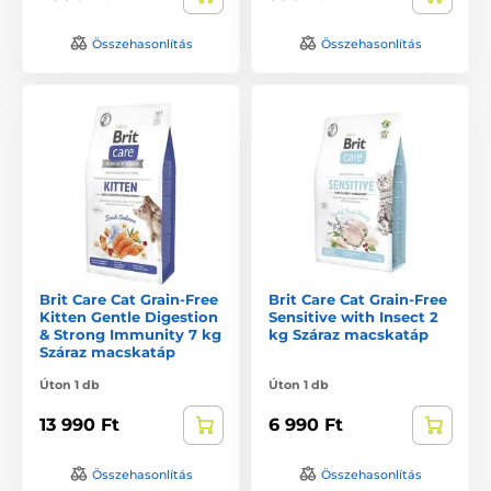
Összehasonlítás
Összehasonlítás
Brit Care Cat Grain-Free
Brit Care Cat Grain-Free
Kitten Gentle Digestion
Sensitive with Insect 2
& Strong Immunity 7 kg
kg Száraz macskatáp
Száraz macskatáp
Úton 1 db
Úton 1 db
13 990 Ft
6 990 Ft
Összehasonlítás
Összehasonlítás