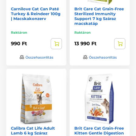
Carnilove Cat Can Paté
Brit Care Cat Grain-Free
Turkey & Reindeer 100g
Sterilized Immunity
| Macskakonzerv
Support 7 kg Száraz
macskatáp
Raktáron
Raktáron
990 Ft
13 990 Ft
Összehasonlítás
Összehasonlítás
Calibra Cat Life Adult
Brit Care Cat Grain-Free
Lamb 6 kg Száraz
Kitten Gentle Digestion