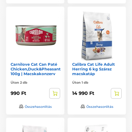
Carnilove Cat Can Paté
Calibra Cat Life Adult
Chicken,Duck&Pheasant
Herring 6 kg Száraz
100g | Macskakonzerv
macskatáp
Úton 2 db
Úton 1 db
990 Ft
14 990 Ft
Összehasonlítás
Összehasonlítás