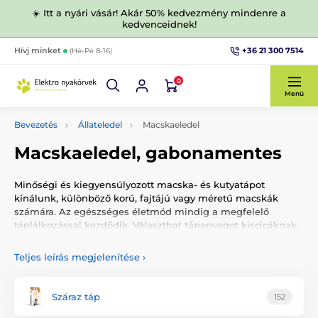
☀️ Itt a nyári vásár! Akár 50% kedvezmény mindenre a
kedvenceidnek!
+36 21 300 7514
Hívj minket
(Hé-Pé 8-16)
0
Menü
Bevezetés
Állateledel
Macskaeledel
Macskaeledel, gabonamentes
Minőségi és kiegyensúlyozott macska- és kutyatápot
kínálunk, különböző korú, fajtájú vagy méretű macskák
számára. Az egészséges életmód mindig a megfelelő
táplálkozással kezdődik. Választhat tápanyagot kiscicáknak,
felnőtt és idősebb macskáknak is.
Teljes leírás megjelenítése
›
Száraz táp
152