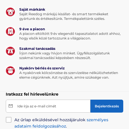
Saját márkánk
Saját Reedog márkájú kisállat- és smart termékeket
gyártunk és értékesítünk. Termékpalettánk széles.
9 éve a piacon
A piacon eltöltött 9 év elegendő tapasztalatot adott ahhoz,
hogy elsők közé tartozzunk a világpiacon.
Szakmai tanácsadás
Írjon nekünk vagy hívjon minket. Ügyfélszolgálatunk
szakmai tanácsadási képzésben részesült.
Nyakörv bérlés és szerviz
A nyakörvek kölcsönzése és szervizelése nélkülözhetetlen
eleme cégünknek. Azt nyújtjuk, amire szüksége van.
Iratkozz fel hírlevelünkre
Ide írja az e-mail címét
Bejelentkezés
Az űrlap elküldésével hozzájárulok
személyes
adataim feldolgozásához
.