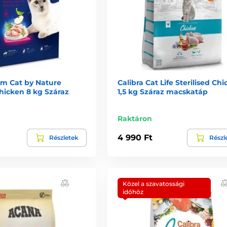
um Cat by Nature
Calibra Cat Life Sterilised Ch
Chicken 8 kg Száraz
1,5 kg Száraz macskatáp
Raktáron
4 990 Ft
Részletek
Részl
Közel a szavatossági
időhöz