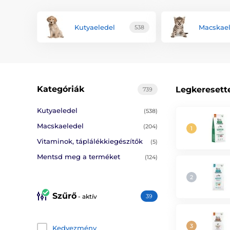
Kutyaeledel
Macskael
538
Kategóriák
Legkeresett
739
Kutyaeledel
(538)
Macskaeledel
(204)
Vitaminok, táplálékkiegészítők
(5)
Mentsd meg a terméket
(124)
Szűrő
- aktív
39
Kedvezmény