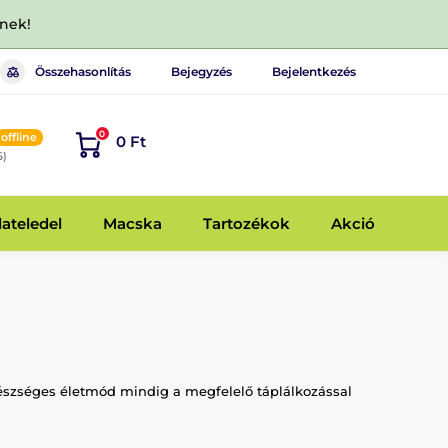
dnek!
Összehasonlítás
Bejegyzés
Bejelentkezés
0
offline
0 Ft
6)
lateledel
Macska
Tartozékok
Akció
gészséges életmód mindig a megfelelő táplálkozással