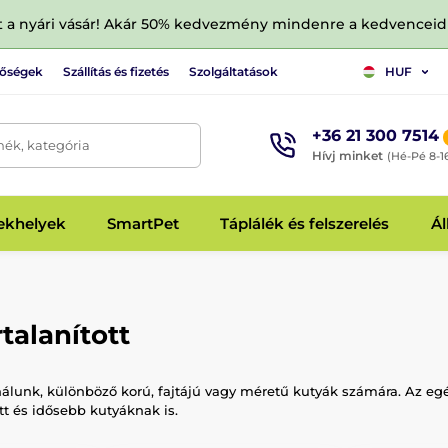
tt a nyári vásár! Akár 50% kedvezmény mindenre a kedvencei
tőségek
Szállítás és fizetés
Szolgáltatások
HUF
+36 21 300 7514
mék, kategória
Hívj minket
(Hé-Pé 8-1
fekhelyek
SmartPet
Táplálék és felszerelés
Ál
talanított
nálunk, különböző korú, fajtájú vagy méretű kutyák számára. Az e
tt és idősebb kutyáknak is.