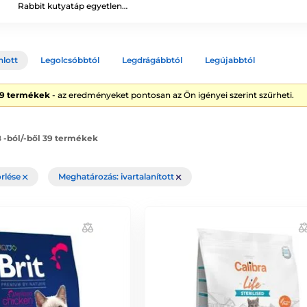
Rabbit kutyatáp egyetlen…
nlott
Legolcsóbbtól
Legdrágábbtól
Legújabbtól
39 termékek
- az eredményeket pontosan az Ön igényei szerint szűrheti.
8 -ból/-ből 39 termékek
örlése
Meghatározás: ivartalanított