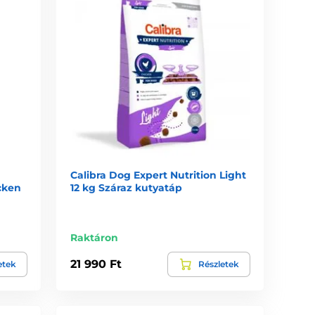
Calibra Dog Expert Nutrition Light
icken
12 kg Száraz kutyatáp
Raktáron
21 990 Ft
etek
Részletek