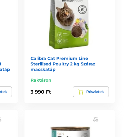
Calibra Cat Premium Line
d
Sterilised Poultry 2 kg Száraz
katáp
macskatáp
Raktáron
3 990 Ft
etek
Részletek