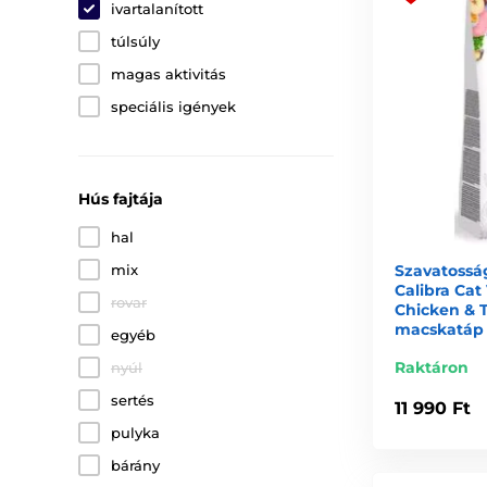
ivartalanított
túlsúly
magas aktivitás
speciális igények
Hús fajtája
hal
Szavatosság
mix
Calibra Cat
rovar
Chicken & T
macskatáp
egyéb
Raktáron
nyúl
sertés
11 990 Ft
pulyka
bárány