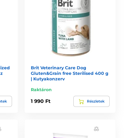
lized
Brit Veterinary Care Dog
az
Gluten&Grain free Sterilised 400 g
| Kutyakonzerv
Raktáron
1 990 Ft
etek
Részletek