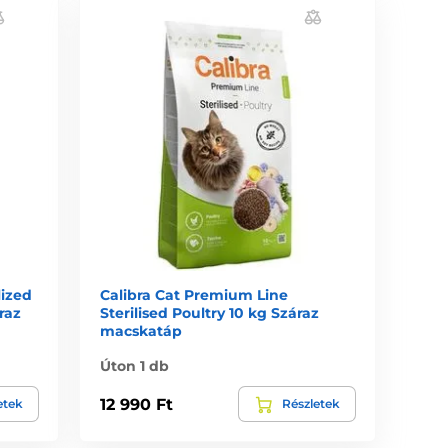
lized
Calibra Cat Premium Line
raz
Sterilised Poultry 10 kg Száraz
macskatáp
Úton 1 db
12 990 Ft
etek
Részletek