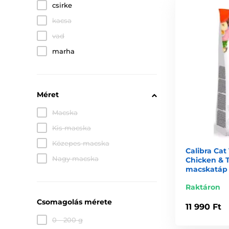
csirke
kacsa
vad
marha
Méret
Macska
Kis macska
Közepes macska
Calibra Cat
Nagy macska
Chicken & T
macskatáp
Raktáron
Csomagolás mérete
11 990 Ft
0 - 200 g