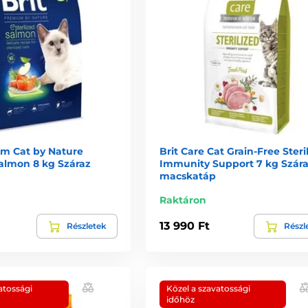
um Cat by Nature
Brit Care Cat Grain-Free Steri
Salmon 8 kg Száraz
Immunity Support 7 kg Szár
macskatáp
Raktáron
13 990 Ft
Részletek
Részl
atossági
Közel a szavatossági
időhöz