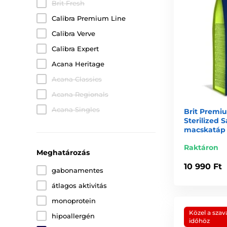
Brit Fresh
Calibra Premium Line
Calibra Verve
Calibra Expert
Acana Heritage
Acana Classics
Acana Regionals
Acana Singles
Brit Premi
Sterilized 
macskatáp
Raktáron
Meghatározás
10 990 Ft
gabonamentes
átlagos aktivitás
monoprotein
Közel a szav
hipoallergén
időhöz