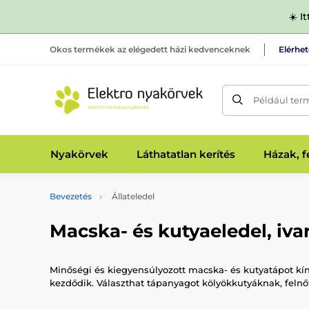
☀️ I
Okos termékek az elégedett házi kedvenceknek
Elérhe
Például ter
Nyakörvek
Láthatatlan kerítés
Házak, 
Bevezetés
Állateledel
Macska- és kutyaeledel, ivar
Minőségi és kiegyensúlyozott macska- és kutyatápot kí
kezdődik. Választhat tápanyagot kölyökkutyáknak, felnő