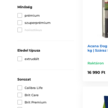
Minőség
prémium
szuperprémium
holisztikus
Acana Dog H
Eledel típusa
kg | Száraz
extrudált
Raktáron
16 990 Ft
Sorozat
Calibra Life
Brit Care
Brit Premium