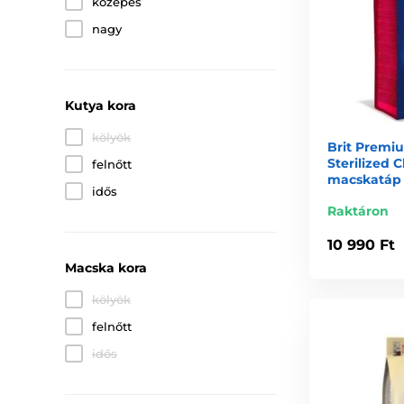
közepes
nagy
Kutya kora
kölyök
Brit Premi
Sterilized 
felnőtt
macskatáp
idős
Raktáron
10 990 Ft
Macska kora
kölyök
felnőtt
idős