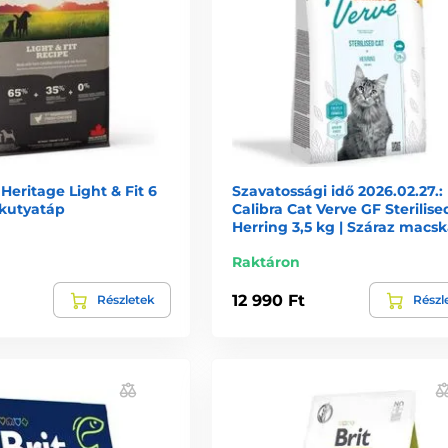
eritage Light & Fit 6
Szavatossági idő 2026.02.27.:
 kutyatáp
Calibra Cat Verve GF Sterilise
Herring 3,5 kg | Száraz macs
Raktáron
12 990 Ft
Részletek
Részl