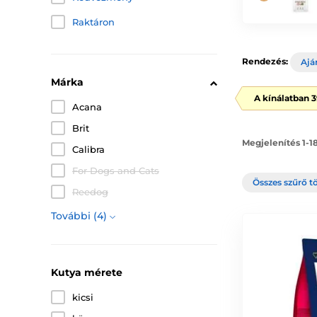
Raktáron
Rendezés:
Ajá
Márka
A kínálatban 
Acana
Brit
Megjelenítés 1-1
Calibra
For Dogs and Cats
Összes szűrő t
Reedog
További (4)
Kutya mérete
kicsi